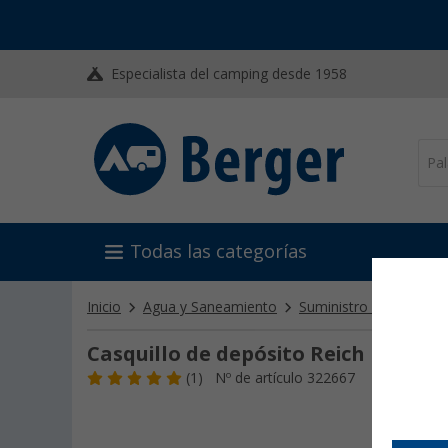
Especialista del camping desde 1958
Todas las categorías
Inicio
Agua y Saneamiento
Suministro de agua
Casquillo de depósito Reich UniQu
(1)
Nº de artículo 322667