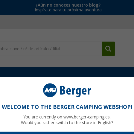
¿Aún no conoces nuestro blog?
Inspírate para tu próxima aventura
Repuestos y accesorios
Casquillo de depósito Reich UniQuick pa
ick para tubo de 12 mm
WELCOME TO THE BERGER CAMPING WEBSHOP!
You are currently on www.berger-camping.es.
Would you rather switch to the store in English?