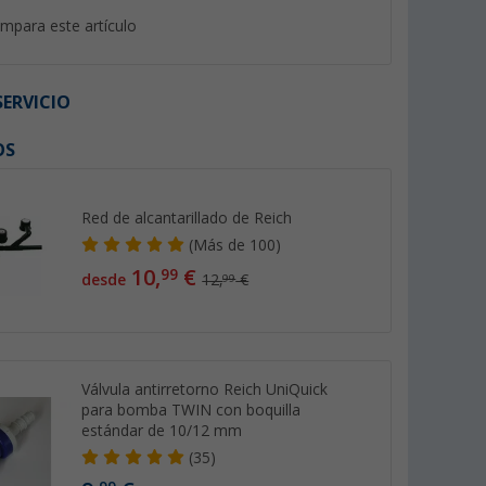
mpara este artículo
ERVICIO
OS
%
Red de alcantarillado de Reich
(
Más de
100)
10,
€
99
desde
12,
€
99
al
Bomba sumergible Berger
Jarra de agua Berg
TP25 Premium apta para
litros con cierre y 
alimentos
alimentos
(21)
(Más
19,
€
99
Válvula antirretorno Reich UniQuick
34,
€
99
PVP 29,99 €
para bomba TWIN con boquilla
estándar de 10/12 mm
(35)