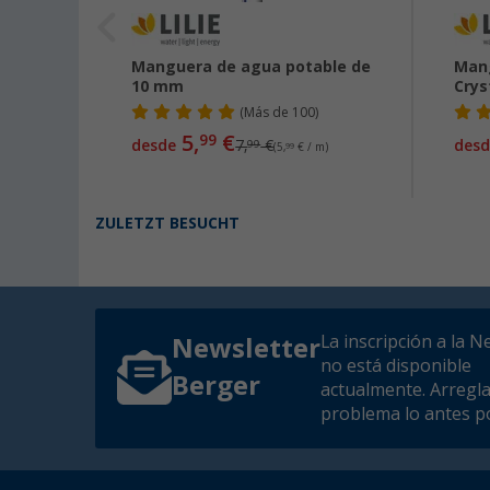
 cinta
Manguera de agua potable de
Mang
s de
10 mm
Crys
(
Más de
100)
5,
€
99
desde
7,
€
desd
99
(5,
99
€ / m)
ZULETZT BESUCHT
La inscripción a la N
Newsletter
no está disponible
Berger
actualmente. Arregl
problema lo antes po