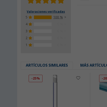
Valoraciones verificadas
5
100 %
4
0 %
3
0 %
2
0 %
1
0 %
ARTÍCULOS SIMILARES
MÁS ARTÍCUL
-25%
-2