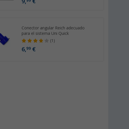
9,
€
99
Conector angular Reich adecuado
para el sistema Uni Quick
(1)
6,
€
99