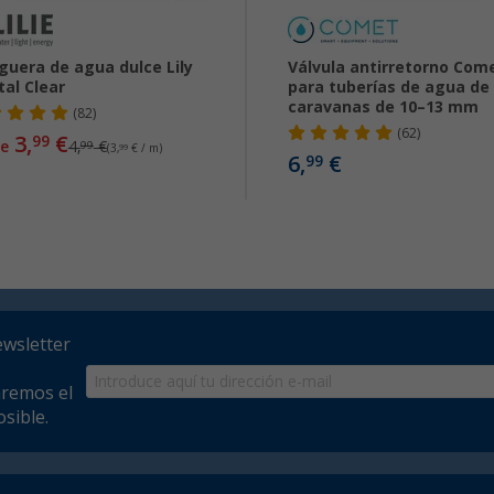
uera de agua dulce Lily
Válvula antirretorno Com
tal Clear
para tuberías de agua de
caravanas de 10–13 mm
(82)
(62)
3,
€
99
e
4,
€
99
(3,
99
€ / m)
6,
€
99
ewsletter
aremos el
sible.