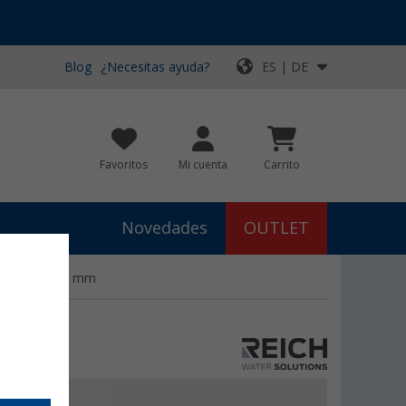
Blog
¿Necesitas ayuda?
ES | DE
Favoritos
Mi cuenta
Carrito
Novedades
OUTLET
ra tubo de 12 mm