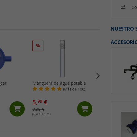
Co
NUESTRO S
ACCESORI
%
%
ger,
Manguera de agua potable
Manguera en espir
(Más de 100)
(99)
5,
€
5,
€
99
99
7,99 €
7,99 €
(5,
99
€ / 1 m)
(5,
99
€ / 1 m)