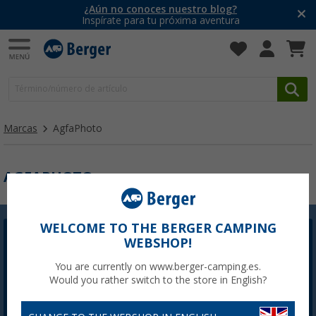
¿Aún no conoces nuestro blog?
Inspírate para tu próxima aventura
Marcas
AgfaPhoto
AGFAPHOTO
WELCOME TO THE BERGER CAMPING
Newsletter Berger
WEBSHOP!
La inscripción a la Newsletter no está disponible
You are currently on www.berger-camping.es.
actualmente. Arreglaremos el problema lo antes
Would you rather switch to the store in English?
posible.