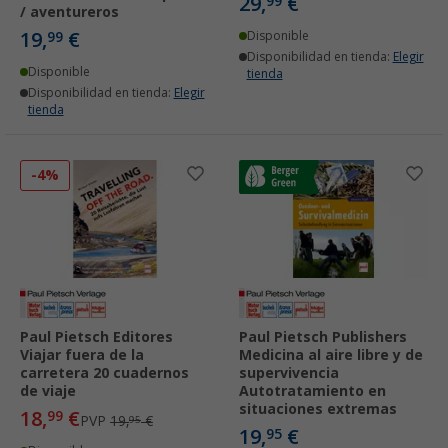
29,
€
99
/ aventureros
19,
€
99
Disponible
Disponibilidad en tienda:
Elegir
Disponible
tienda
Disponibilidad en tienda:
Elegir
tienda
-4%
Paul Pietsch Editores
Paul Pietsch Publishers
Viajar fuera de la
Medicina al aire libre y de
carretera 20 cuadernos
supervivencia
de viaje
Autotratamiento en
situaciones extremas
18,
€
99
PVP
19,
€
95
19,
€
95