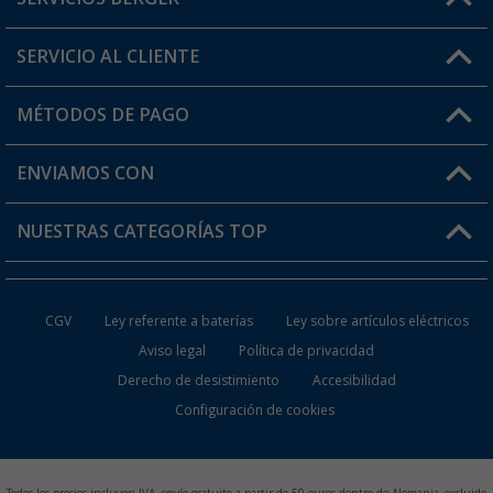
¿Tienes alguna duda?
SERVICIO AL CLIENTE
Conviértete en distribuidor
Mi cuenta
MÉTODOS DE PAGO
FAQ y Contacto
Mi lista de favoritos
Información de envío
ENVIAMOS CON
Tarjeta Berger Digital
Devoluciones
NUESTRAS CATEGORÍAS TOP
¿Dónde está mi pedido?
Accesorios caravanas y autocaravanas
Conviértete en distribuidor
CGV
Ley referente a baterías
Ley sobre artículos eléctricos
Inodoros de Camping
Aviso legal
Política de privacidad
Derecho de desistimiento
Accesibilidad
Muebles de Camping
Configuración de cookies
Neveras Portátiles
Aires Acondicionados