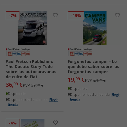
-7%
-19%
Paul Pietsch Publishers
Furgonetas camper - Lo
The Ducato Story Todo
que debe saber sobre las
sobre las autocaravanas
furgonetas camper
de culto de Fiat
19,
€
99
PVP
24,
€
90
36,
€
99
PVP
39,
€
90
Disponible
Disponible
Disponibilidad en tienda:
Elegir
tienda
Disponibilidad en tienda:
Elegir
tienda
-4%