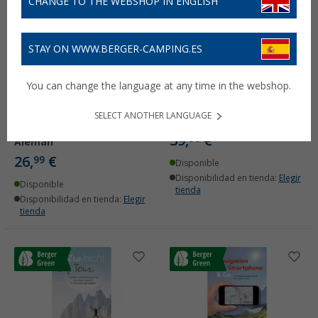
CHANGE TO THE WEBSHOP IN ENGLISH
STAY ON WWW.BERGER-CAMPING.ES
You can change the language at any time in the webshop.
Viaja sin más Aventuras y
Reservar autocaravana
viajes por carretera con
VW T5
niños Viajar durante el
SELECT ANOTHER LANGUAGE
(1)
permiso parental Idioma
39,
€
90
Alemán
26,
€
99
Disponible
Disponibilidad en tienda:
Elegir
Disponible
tienda
Disponibilidad en tienda:
Elegir
tienda