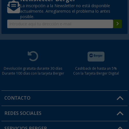
La inscripción a la Newsletter no está disponible
actualmente. Arreglaremos el problema lo antes
posible.
Devolución gratuita durante 30 días
Cashback de hasta un 5%
Durante 100 días con la tarjeta Berger
Con la Tarjeta Berger Digital
CONTACTO
Horario de atención al cliente:
REDES SOCIALES
Lun. - Vier.: 8:00 - 17:00
SERVICIOS BERGER