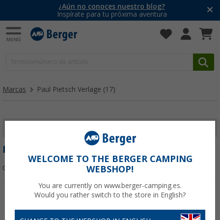
¿Aún no conoces nuestro blog?
Inspírate para tu próxima aventura
Marcas
Paul Pietsch Verlage
(17)
MOSTRAR FILTROS
PAUL PIETSCH VERLAGE
WELCOME TO THE BERGER CAMPING
Ordenar:
WEBSHOP!
You are currently on www.berger-camping.es.
Would you rather switch to the store in English?