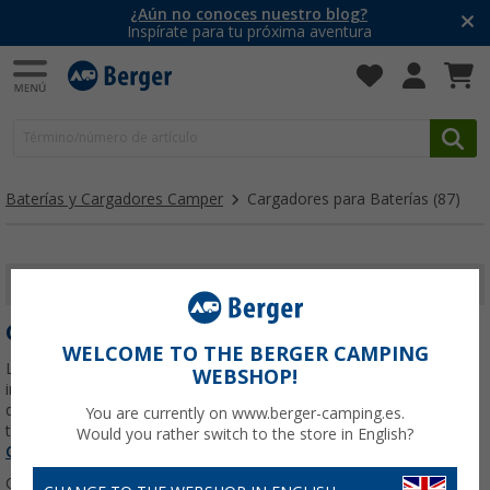
¿Aún no conoces nuestro blog?
Inspírate para tu próxima aventura
Baterías y Cargadores Camper
Cargadores para Baterías
(87)
MOSTRAR FILTROS
CARGADORES PARA BATERÍAS
WELCOME TO THE BERGER CAMPING
Las aventuras en camper y caravana ofrecen una libertad
WEBSHOP!
incomparable, permitiéndote explorar lugares remotos y disfrutar
de la naturaleza sin restricciones. Sin embargo, para mantener
You are currently on www.berger-camping.es.
todos tus dispositivos y sistemas funcionando
Leer más sobre
Would you rather switch to the store in English?
Cargadores para Baterías
...
Ordenar: