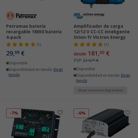
Petromax batería
Amplificador de carga
recargable 18650 batería
12/12 V CC-CC inteligente
4-pack
Orion-Tr Victron Energy
(1)
(1)
29,
€
181,
€
99
00
desde
PVP
214,
€
20
Disponible
Disponible
Disponibilidad en tienda:
Elegir
tienda
Disponibilidad en tienda:
Elegir
tienda
Otras versiones disponibles
-7%
-6%