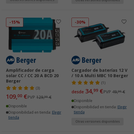
Otras versiones disponibles
-15%
-30%
Amplificador de carga
Cargador de baterías 12 V
solar CC / CC 20 A BCD 20
/ 10 A Multi MBC 10 Berger
Berger
(1)
(3)
34,
€
99
desde
PVP
49,
€
99
109,
€
00
PVP
129,
€
00
Disponible
Disponible
Disponibilidad en tienda:
Elegir
tienda
Disponibilidad en tienda:
Elegir
tienda
Otras versiones disponibles