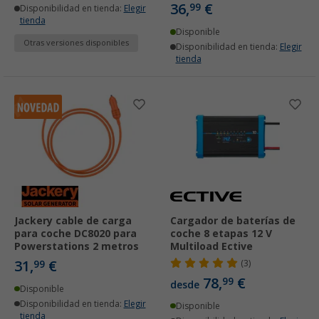
36,
€
99
Disponibilidad en tienda:
Elegir
tienda
Disponible
Otras versiones disponibles
Disponibilidad en tienda:
Elegir
tienda
Jackery cable de carga
Cargador de baterías de
para coche DC8020 para
coche 8 etapas 12 V
Powerstations 2 metros
Multiload Ective
31,
€
99
(3)
78,
€
99
desde
Disponible
Disponibilidad en tienda:
Elegir
Disponible
tienda