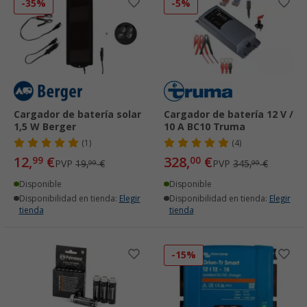
-35%
-5%
Cargador de batería solar
Cargador de batería 12 V /
1,5 W Berger
10 A BC10 Truma
(1)
(4)
12,
€
328,
€
99
00
PVP
19,
€
PVP
345,
€
99
99
Disponible
Disponible
Disponibilidad en tienda:
Elegir
Disponibilidad en tienda:
Elegir
tienda
tienda
-15%