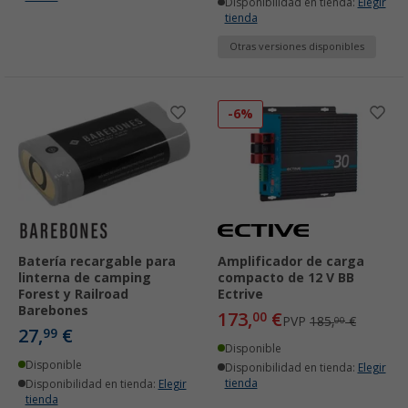
Disponibilidad en tienda:
Elegir
tienda
Otras versiones disponibles
-6%
Batería recargable para
Amplificador de carga
linterna de camping
compacto de 12 V BB
Forest y Railroad
Ectrive
Barebones
173,
€
00
PVP
185,
€
00
27,
€
99
Disponible
Disponible
Disponibilidad en tienda:
Elegir
tienda
Disponibilidad en tienda:
Elegir
tienda