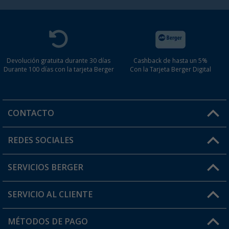
Devolución gratuita durante 30 días
Cashback de hasta un 5%
Durante 100 días con la tarjeta Berger
Con la Tarjeta Berger Digital
CONTACTO
Horario de atención al cliente:
REDES SOCIALES
Lun. - Vier.: 8:00 - 17:00
SERVICIOS BERGER
¿Tienes alguna duda?
SERVICIO AL CLIENTE
Conviértete en distribuidor
Mi cuenta
MÉTODOS DE PAGO
FAQ y Contacto