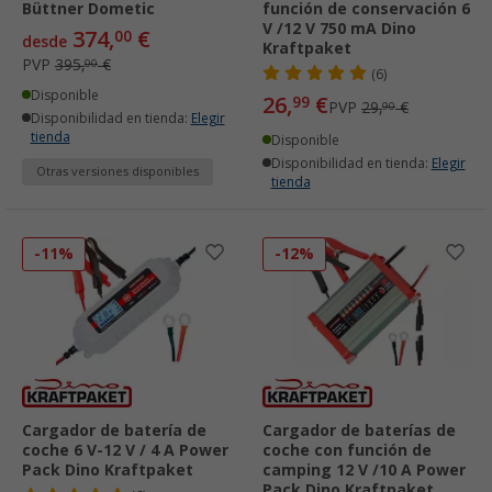
Büttner Dometic
función de conservación 6
V /12 V 750 mA Dino
374,
€
00
desde
Kraftpaket
PVP
395,
€
00
(6)
Disponible
26,
€
99
PVP
29,
€
90
Disponibilidad en tienda:
Elegir
tienda
Disponible
Disponibilidad en tienda:
Elegir
Otras versiones disponibles
tienda
-11%
-12%
Cargador de batería de
Cargador de baterías de
coche 6 V-12 V / 4 A Power
coche con función de
Pack Dino Kraftpaket
camping 12 V /10 A Power
Pack Dino Kraftpaket