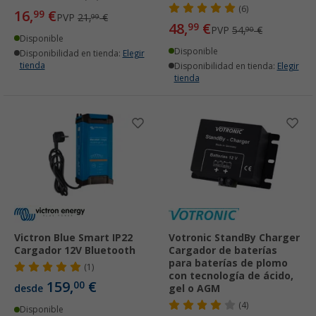
(6)
16,
€
99
PVP
21,
€
99
48,
€
99
PVP
54,
€
90
Disponible
Disponible
Disponibilidad en tienda:
Elegir
tienda
Disponibilidad en tienda:
Elegir
tienda
Victron Blue Smart IP22
Votronic StandBy Charger
Cargador 12V Bluetooth
Cargador de baterías
para baterías de plomo
(1)
con tecnología de ácido,
159,
€
00
desde
gel o AGM
(4)
Disponible