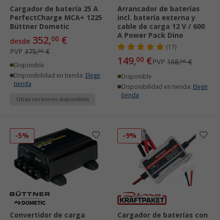
Cargador de batería 25 A
Arrancador de baterías
PerfectCharge MCA+ 1225
incl. batería externa y
Büttner Dometic
cable de carga 12 V / 600
A Power Pack Dino
352,
€
00
desde
(17)
PVP
375,
€
00
149,
€
00
PVP
168,
€
00
Disponible
Disponibilidad en tienda:
Elegir
Disponible
tienda
Disponibilidad en tienda:
Elegir
tienda
Otras versiones disponibles
-5%
-9%
Convertidor de carga
Cargador de baterías con