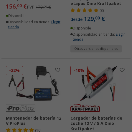
etapas Dino Kraftpaket
156,
€
00
PVP
179,
€
00
(3)
Disponible
129,
€
00
desde
Disponibilidad en tienda:
Elegir
tienda
Disponible
Disponibilidad en tienda:
Elegir
tienda
Otras versiones disponibles
-22%
-10%
Mantenedor de batería 12
Cargador de baterías de
V ProPlus
coche 12 V / 5 A Dino
Kraftpaket
(10)