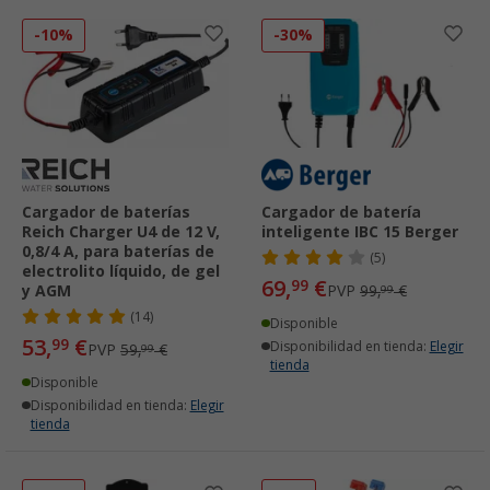
-10%
-30%
Cargador de baterías
Cargador de batería
Reich Charger U4 de 12 V,
inteligente IBC 15 Berger
0,8/4 A, para baterías de
(5)
electrolito líquido, de gel
69,
€
99
y AGM
PVP
99,
€
99
(14)
Disponible
53,
€
99
Disponibilidad en tienda:
Elegir
PVP
59,
€
99
tienda
Disponible
Disponibilidad en tienda:
Elegir
tienda