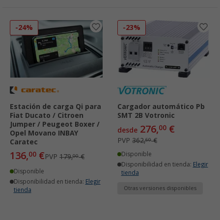
-24%
-23%
Estación de carga Qi para
Cargador automático Pb
Fiat Ducato / Citroen
SMT 2B Votronic
Jumper / Peugeot Boxer /
276,
€
00
desde
Opel Movano INBAY
PVP
362,
€
60
Caratec
136,
€
00
Disponible
PVP
179,
€
00
Disponibilidad en tienda:
Elegir
Disponible
tienda
Disponibilidad en tienda:
Elegir
Otras versiones disponibles
tienda