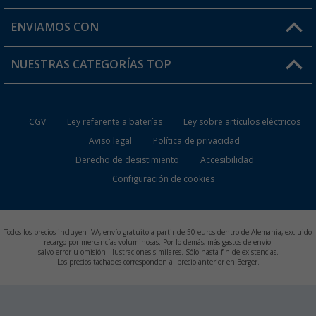
Mi lista de favoritos
Información de envío
ENVIAMOS CON
Tarjeta Berger Digital
Devoluciones
NUESTRAS CATEGORÍAS TOP
¿Dónde está mi pedido?
Accesorios caravanas y autocaravanas
Conviértete en distribuidor
CGV
Ley referente a baterías
Ley sobre artículos eléctricos
Inodoros de Camping
Aviso legal
Política de privacidad
Derecho de desistimiento
Accesibilidad
Muebles de Camping
Configuración de cookies
Neveras Portátiles
Aires Acondicionados
Todos los precios incluyen IVA, envío gratuito a partir de 50 euros dentro de Alemania, excluido
recargo por mercancías voluminosas. Por lo demás, más gastos de envío.
salvo error u omisión. Ilustraciones similares. Sólo hasta fin de existencias.
Baterías de Camping
Los precios tachados corresponden al precio anterior en Berger.