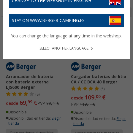
CHANGE TO THE WEBSHOP IN ENGLISH
Página 1 de 3
STAY ON WWW.BERGER-CAMPING.ES
-30%
-8%
You can change the language at any time in the webshop.
SELECT ANOTHER LANGUAGE
Arrancador de batería
Cargador baterías de litio
con batería externa
CA / CC BCA 40 Berger
LJS600 Berger
(5)
(8)
109,
€
00
desde
69,
€
99
desde
PVP
99,
€
99
PVP
119,
€
00
Disponible
Disponible
Disponibilidad en tienda:
Elegir
Disponibilidad en tienda:
Elegir
tienda
tienda
Otras versiones disponibles