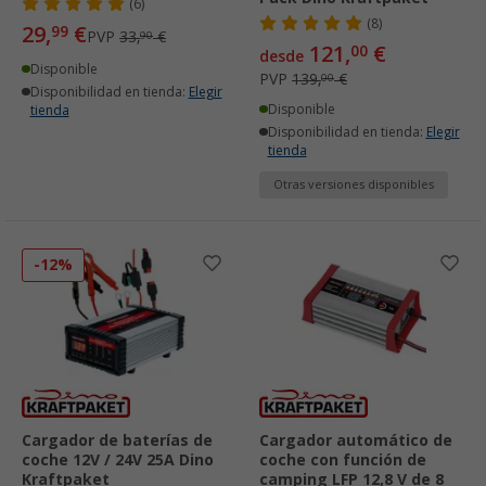
(6)
(8)
29,
€
99
PVP
33,
€
90
121,
€
00
desde
Disponible
PVP
139,
€
00
Disponibilidad en tienda:
Elegir
Disponible
tienda
Disponibilidad en tienda:
Elegir
tienda
Otras versiones disponibles
-12%
Cargador de baterías de
Cargador automático de
coche 12V / 24V 25A Dino
coche con función de
Kraftpaket
camping LFP 12,8 V de 8