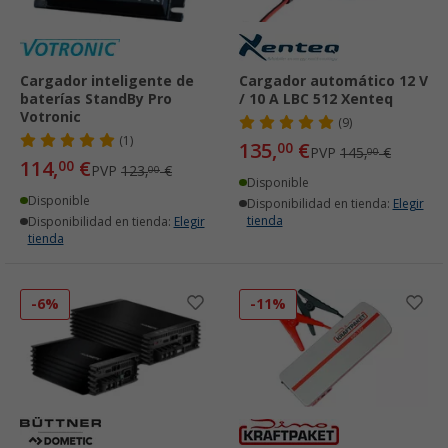
Cargador inteligente de
Cargador automático 12 V
baterías StandBy Pro
/ 10 A LBC 512 Xenteq
Votronic
(9)
(1)
135,
€
00
PVP
145,
€
00
114,
€
00
PVP
123,
€
00
Disponible
Disponible
Disponibilidad en tienda:
Elegir
tienda
Disponibilidad en tienda:
Elegir
tienda
-6%
-11%