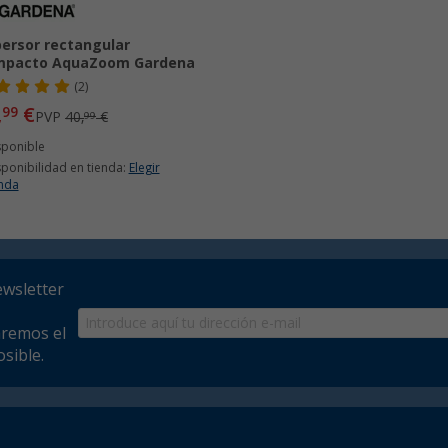
ersor rectangular
mpacto AquaZoom Gardena
(2)
,
€
99
PVP
40,
€
99
sponible
sponibilidad en tienda:
Elegir
enda
ewsletter
aremos el
sible.