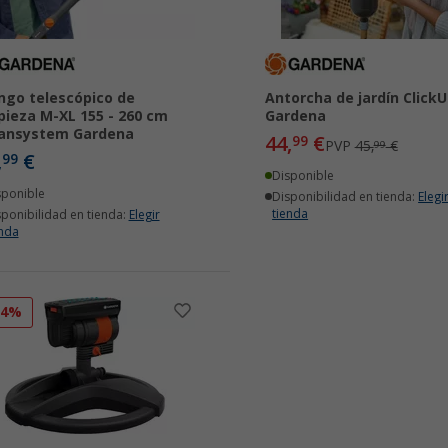
go telescópico de
Antorcha de jardín ClickU
pieza M-XL 155 - 260 cm
Gardena
eansystem Gardena
44,
€
99
PVP
45,
€
99
,
€
99
Disponible
sponible
Disponibilidad en tienda:
Elegi
tienda
sponibilidad en tienda:
Elegir
enda
14%