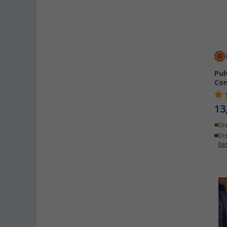
Pul
Co
13
Di
Di
ti