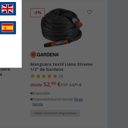
-3%
Manguera textil Liano Xtreme
guera
1/2" de Gardena
a
(4)
52,
€
99
desde
PVP
54,
€
99
Disponible
Disponibilidad en tienda:
Elegir
r
tienda
Otras versiones disponibles