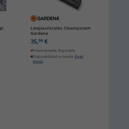
p!
Limpiacristales Cleansystem
Gardena
35,
€
99
Próximamente disponible
r
Disponibilidad en tienda:
Elegir
tienda