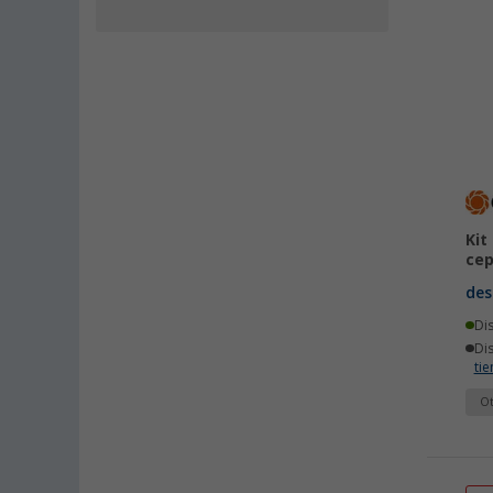
Kit
cep
des
Di
Di
ti
Ot