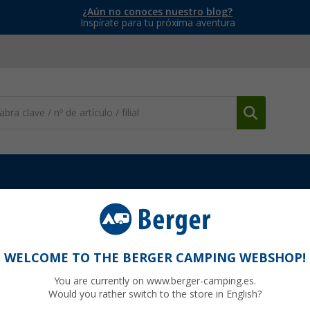
¿Aún no conoces nuestro blog?
Inspírate para tu próxima aventura
WELCOME TO THE BERGER CAMPING WEBSHOP!
DENA
You are currently on www.berger-camping.es.
Would you rather switch to the store in English?