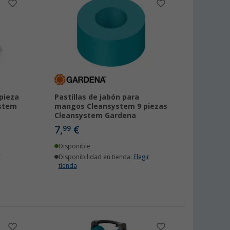
pieza
Pastillas de jabón para
ystem
mangos Cleansystem 9 piezas
Cleansystem Gardena
7,
€
99
Disponible
r
Disponibilidad en tienda:
Elegir
tienda