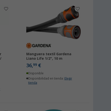
r
Manguera textil Gardena
/
Liano Life 1/2", 10 m
36,
€
99
Disponible
Disponibilidad en tienda:
Elegir
tienda
r