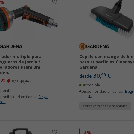
5%
iador múltiple para
Cepillo con mango de lim
gueras de jardín /
para superficies Cleans
olladores Premium
Gardena
rdena
30,
€
99
desde
,
€
99
PVP
43,
€
29
Disponible
sponible
Disponibilidad en tienda:
Elegi
tienda
sponibilidad en tienda:
Elegir
enda
Otras versiones disponibles
-5%