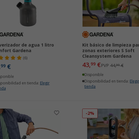
verizador de agua 1 litro
Kit básico de limpieza pa
mfort Gardena
zonas exteriores S Soft
Cleansystem Gardena
(6)
43,
€
99
,
€
PVP
44,
€
99
99
Disponible
sponible
Disponibilidad en tienda:
Elegi
sponibilidad en tienda:
Elegir
tienda
enda
-2%