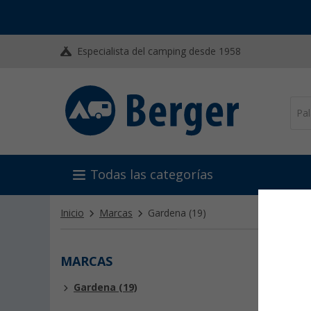
Especialista del camping desde 1958
Todas las categorías
Inicio
Marcas
Gardena
(19)
MARCAS
GAR
Gardena (19)