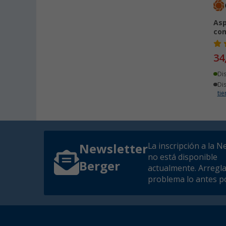
Asp
co
34
Di
Di
ti
La inscripción a la N
Newsletter
no está disponible
Berger
actualmente. Arregl
problema lo antes po