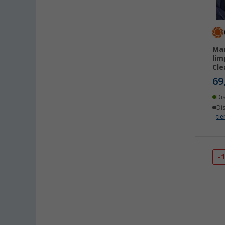
Man
lim
Cl
69
Di
Di
ti
-