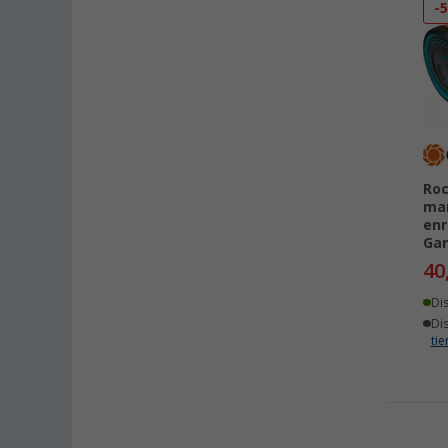
-
Roc
man
enr
Ga
40
Di
Di
ti