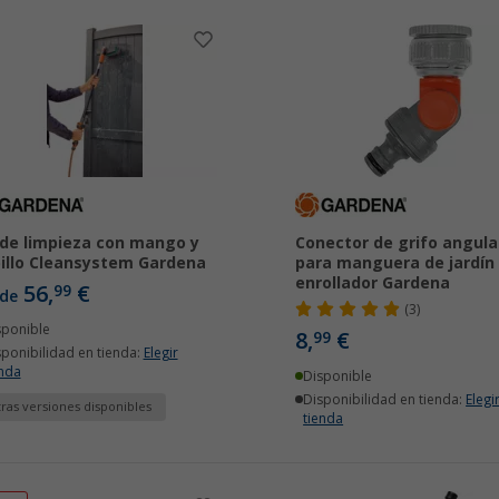
 de limpieza con mango y
Conector de grifo angula
illo Cleansystem Gardena
para manguera de jardín 
enrollador Gardena
56,
€
99
de
(3)
sponible
8,
€
99
sponibilidad en tienda:
Elegir
enda
Disponible
Disponibilidad en tienda:
Elegi
ras versiones disponibles
tienda