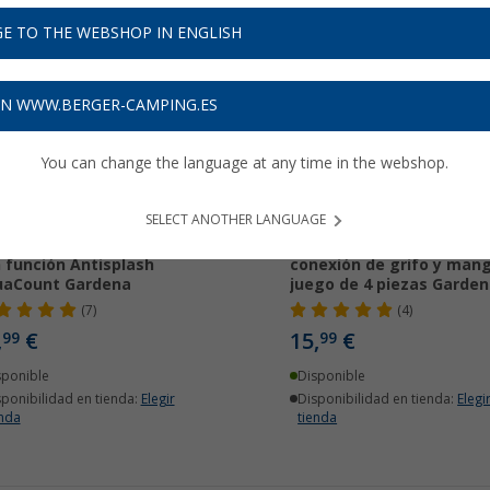
E TO THE WEBSHOP IN ENGLISH
ON WWW.BERGER-CAMPING.ES
You can change the language at any time in the webshop.
SELECT ANOTHER LANGUAGE
tador de agua de jardín
Accesorios básicos para
 función Antisplash
conexión de grifo y man
uaCount Gardena
juego de 4 piezas Garden
(7)
(4)
,
€
15,
€
99
99
sponible
Disponible
sponibilidad en tienda:
Elegir
Disponibilidad en tienda:
Elegi
enda
tienda