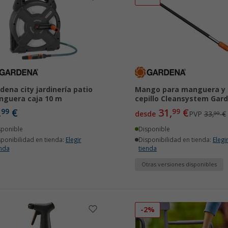
dena city jardinería patio
Mango para manguera y
guera caja 10 m
cepillo Cleansystem Gar
,
€
31,
€
99
99
desde
PVP
33,
€
99
sponible
Disponible
sponibilidad en tienda:
Elegir
Disponibilidad en tienda:
Elegi
enda
tienda
Otras versiones disponibles
-2%