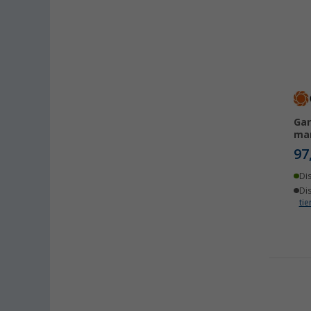
Gar
man
97
Di
Di
ti