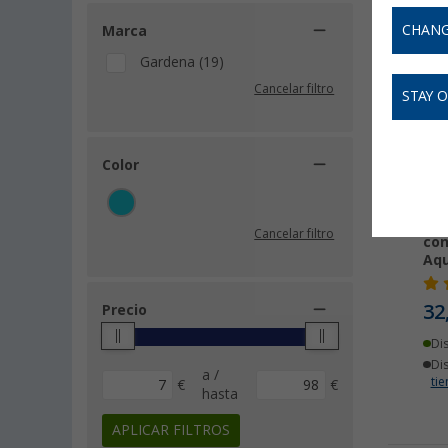
CHANG
Marca
Gardena (19)
Cancelar filtro
STAY 
Color
Con
Cancelar filtro
con
Aq
32
Precio
Di
Di
a /
ti
€
€
hasta
APLICAR FILTROS