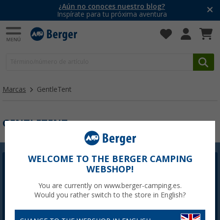
¿Aún no conoces nuestro blog?
Inspírate para tu próxima aventura
Marcas
GentleTent
GENTLETENT
WELCOME TO THE BERGER CAMPING
Newsletter Berger
WEBSHOP!
La inscripción a la Newsletter no está disponible
You are currently on www.berger-camping.es.
actualmente. Arreglaremos el problema lo antes
Would you rather switch to the store in English?
posible.