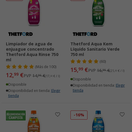
Limpiador de agua de
Thetford Aqua Kem
enjuague concentrado
Líquido Sanitario Verde
Thetford Aqua Rinse 750
750 ml
ml
(60)
(
Más de
100)
15,
€
99
PVP
16,
€
95
(21,
32
€ / l)
12,
€
99
PVP
14,
€
95
(17,
32
€ / l)
Disponible
Disponible
Disponibilidad en tienda:
Elegir
tienda
Disponibilidad en tienda:
Elegir
tienda
-16%