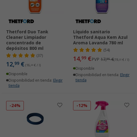
Thetford Duo Tank
Líquido sanitario
Cleaner Limpiador
Thetford Aqua Kem Azul
concentrado de
Aroma Lavanda 780 ml
depósitos 800 ml
(54)
(37)
14,
€
99
PVP
17,
€
95
(19,
22
€ / l)
12,
€
99
(16,
24
€ / l)
Disponible
Disponible
Disponibilidad en tienda:
Elegir
tienda
Disponibilidad en tienda:
Elegir
tienda
-24%
-12%