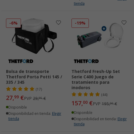
tienda
-6%
-19%
Bolsa de transporte
Thetford Fresh-Up Set
Thetford Porta Potti 145 /
Serie C400 Juego de
335 / 345
tratamiento para
inodoros
(17)
(44)
27,
€
99
PVP
29,
€
95
157,
€
00
PVP
195,
€
00
Disponible
Disponible
Disponibilidad en tienda:
Elegir
tienda
Disponibilidad en tienda:
Elegir
tienda