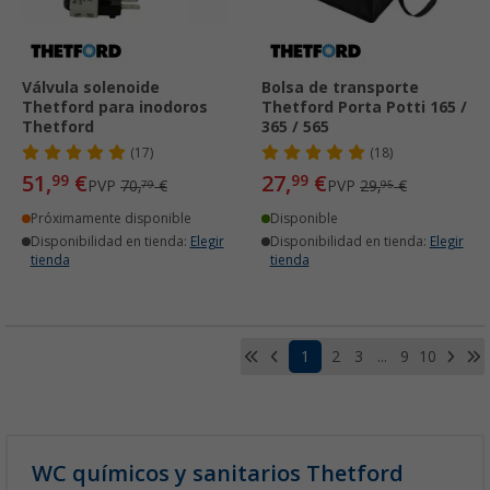
Válvula solenoide
Bolsa de transporte
Thetford para inodoros
Thetford Porta Potti 165 /
Thetford
365 / 565
(17)
(18)
51,
€
27,
€
99
99
PVP
70,
€
PVP
29,
€
79
95
Próximamente disponible
Disponible
Disponibilidad en tienda:
Elegir
Disponibilidad en tienda:
Elegir
tienda
tienda
1
2
3
...
9
10
WC químicos y sanitarios Thetford