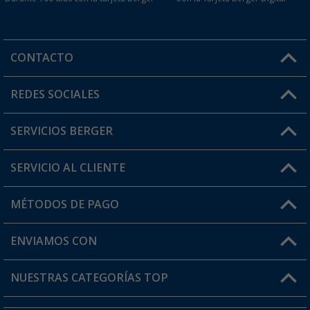
CONTACTO
Horario de atención al cliente:
REDES SOCIALES
Lun. - Vier.: 8:00 - 17:00
SERVICIOS BERGER
¿Tienes alguna duda?
SERVICIO AL CLIENTE
Conviértete en distribuidor
Mi cuenta
MÉTODOS DE PAGO
FAQ y Contacto
Mi lista de favoritos
Información de envío
ENVIAMOS CON
Tarjeta Berger Digital
Devoluciones
NUESTRAS CATEGORÍAS TOP
¿Dónde está mi pedido?