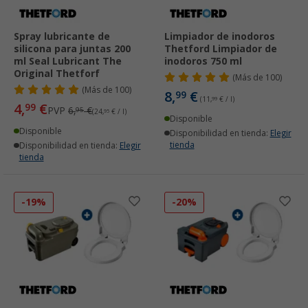
Spray lubricante de
Limpiador de inodoros
silicona para juntas 200
Thetford Limpiador de
ml Seal Lubricant The
inodoros 750 ml
Original Thetforf
(
Más de
100)
(
Más de
100)
8,
€
99
(11,
99
€ / l)
4,
€
99
PVP
6,
€
95
(24,
95
€ / l)
Disponible
Disponible
Disponibilidad en tienda:
Elegir
tienda
Disponibilidad en tienda:
Elegir
tienda
-19%
-20%