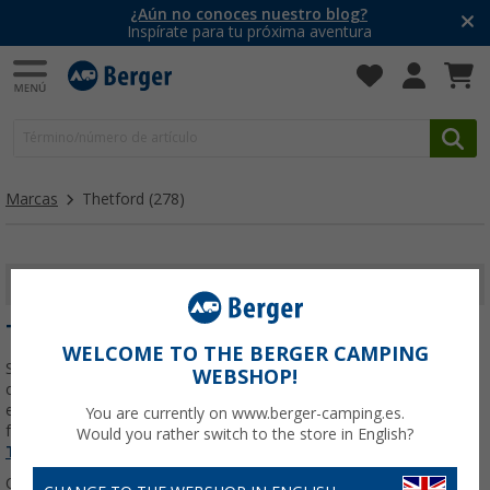
¿Aún no conoces nuestro blog?
Inspírate para tu próxima aventura
Marcas
Thetford
(278)
MOSTRAR FILTROS
THETFORD
WELCOME TO THE BERGER CAMPING
Si buscas comodidad y soluciones prácticas para tu caravana,
WEBSHOP!
camper o autocaravana, Thetford es una de las marcas líderes en
el mundo del caravaning. Reconocida por sus WC químicos ,
You are currently on www.berger-camping.es.
frigoríficos , cocinas portátiles y productos de
Leer más sobre
Would you rather switch to the store in English?
Thetford
...
Ordenar: