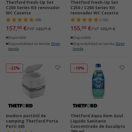
Thetford Fresh-Up Set
Thetford Fresh-Up Set
C200 Series Kit renovador
C250 / C260 Series Kit
WC Casette
renovador WC Casette
(88)
(100)
157,
€
155,
€
00
00
PVP
195,
€
PVP
195,
€
00
00
Disponible
Disponible
Disponibilidad en tienda:
Elegir
Disponibilidad en tienda:
Elegir
tienda
tienda
-22%
-10%
Inodoro portátil de
Thetford Aqua Kem Azul
camping Thetford Porta
Líquido Sanitario
Potti 365
Concentrado de Eucalipto
780 ml