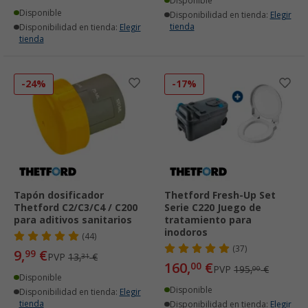
Disponible
Disponible
Disponibilidad en tienda:
Elegir
tienda
Disponibilidad en tienda:
Elegir
tienda
-24%
-17%
Tapón dosificador
Thetford Fresh-Up Set
Thetford C2/C3/C4 / C200
Serie C220 Juego de
para aditivos sanitarios
tratamiento para
inodoros
(44)
(37)
9,
€
99
PVP
13,
€
31
160,
€
00
PVP
195,
€
00
Disponible
Disponible
Disponibilidad en tienda:
Elegir
tienda
Disponibilidad en tienda:
Elegir