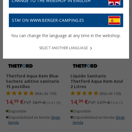
CHANGE TO THE WEBSHOP IN ENGLISH
Página 1 de 10
STAY ON WWW.BERGER-CAMPING.ES
-24%
-16%
You can change the language at any time in the webshop.
SELECT ANOTHER LANGUAGE
Thetford Aqua Kem Blue
Líquido Sanitario
Sachets aditivo sanitario
Thetford Aqua Kem Azul
15 pastillas
2 Litros
(
Más de
100)
(
Más de
100)
14,
€
14,
€
99
99
PVP
19,
€
PVP
17,
€
95
95
(1,
00
€ / ST)
(7,
50
€ / l)
Disponible
Disponible
Disponibilidad en tienda:
Elegir
Disponibilidad en tienda:
Elegir
tienda
tienda