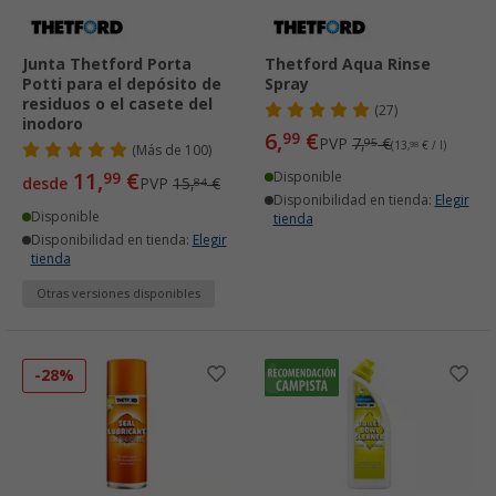
Junta Thetford Porta
Thetford Aqua Rinse
Potti para el depósito de
Spray
residuos o el casete del
(27)
inodoro
6,
€
99
PVP
7,
€
95
(13,
98
€ / l)
(
Más de
100)
11,
€
99
Disponible
desde
PVP
15,
€
84
Disponibilidad en tienda:
Elegir
Disponible
tienda
Disponibilidad en tienda:
Elegir
tienda
Otras versiones disponibles
-28%