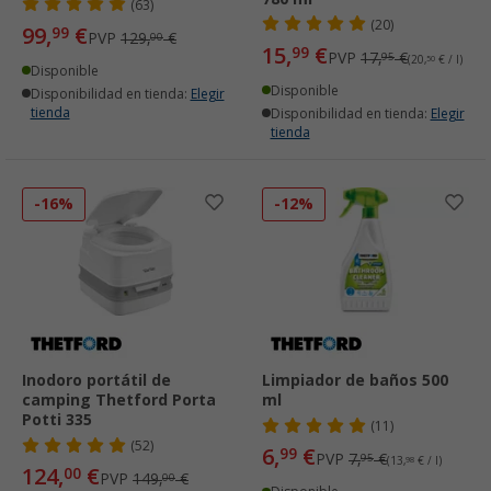
(63)
(20)
99,
€
99
PVP
129,
€
00
15,
€
99
PVP
17,
€
95
(20,
50
€ / l)
Disponible
Disponible
Disponibilidad en tienda:
Elegir
tienda
Disponibilidad en tienda:
Elegir
tienda
-16%
-12%
Inodoro portátil de
Limpiador de baños 500
camping Thetford Porta
ml
Potti 335
(11)
(52)
6,
€
99
PVP
7,
€
95
(13,
98
€ / l)
124,
€
00
PVP
149,
€
00