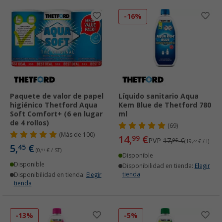
-16%
Paquete de valor de papel
Líquido sanitario Aqua
higiénico Thetford Aqua
Kem Blue de Thetford 780
Soft Comfort+ (6 en lugar
ml
de 4 rollos)
(69)
(
Más de
100)
14,
€
99
PVP
17,
€
95
(19,
22
€ / l)
5,
€
45
(0,
91
€ / ST)
Disponible
Disponible
Disponibilidad en tienda:
Elegir
tienda
Disponibilidad en tienda:
Elegir
tienda
-13%
-5%