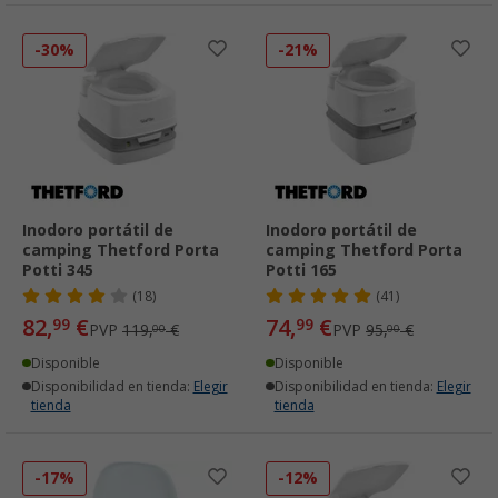
-30%
-21%
Inodoro portátil de
Inodoro portátil de
camping Thetford Porta
camping Thetford Porta
Potti 345
Potti 165
(18)
(41)
82,
€
74,
€
99
99
PVP
119,
€
PVP
95,
€
00
00
Disponible
Disponible
Disponibilidad en tienda:
Elegir
Disponibilidad en tienda:
Elegir
tienda
tienda
-17%
-12%