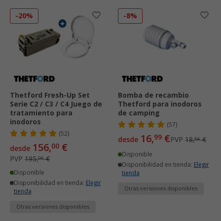
-20%
-8%
Thetford Fresh-Up Set
Bomba de recambio
Serie C2 / C3 / C4 Juego de
Thetford para inodoros
tratamiento para
de camping
inodoros
(57)
(52)
16,
€
99
desde
PVP
18,
€
56
156,
€
00
desde
Disponible
PVP
195,
€
00
Disponibilidad en tienda:
Elegir
Disponible
tienda
Disponibilidad en tienda:
Elegir
Otras versiones disponibles
tienda
Otras versiones disponibles