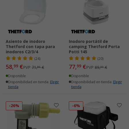
Asiento de inodoro
Inodoro portátil de
Thetford con tapa para
camping Thetford Porta
inodoros C2/3/4
Potti 145
(24)
(20)
58,
€
77,
€
99
99
PVP
71,
€
PVP
89,
€
86
00
Disponible
Disponible
Disponibilidad en tienda:
Elegir
Disponibilidad en tienda:
Elegir
tienda
tienda
-26%
-6%