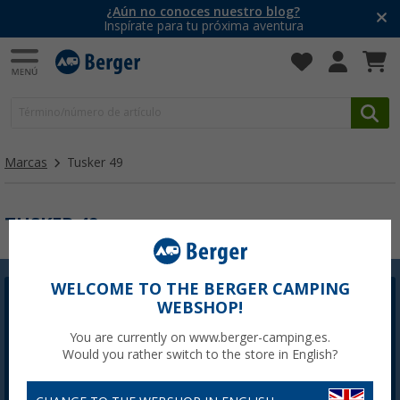
¿Aún no conoces nuestro blog?
Inspírate para tu próxima aventura
Marcas
Tusker 49
TUSKER 49
WELCOME TO THE BERGER CAMPING
Newsletter Berger
WEBSHOP!
La inscripción a la Newsletter no está disponible
You are currently on www.berger-camping.es.
actualmente. Arreglaremos el problema lo antes
Would you rather switch to the store in English?
posible.