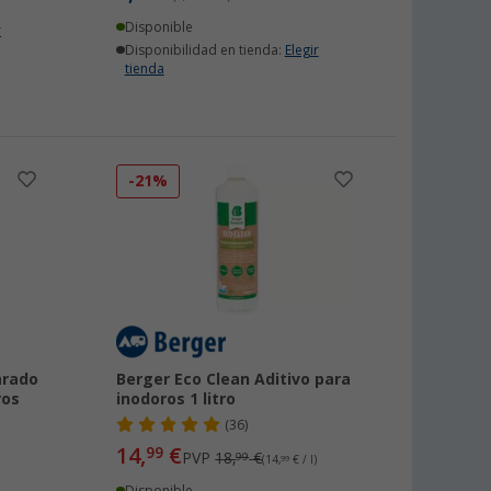
Disponible
r
Disponibilidad en tienda:
Elegir
tienda
-21%
arado
Berger Eco Clean Aditivo para
ros
inodoros 1 litro
(36)
14,
€
99
PVP
18,
€
99
(14,
99
€ / l)