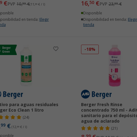
€
16,
€
9
50
PVP
10,
€
PVP
23,
€
99
99
(11,
99
€ / l)
sponible
Disponible
sponibilidad en tienda:
Elegir
Disponibilidad en tienda:
Elegi
enda
tienda
-18%
tivo para aguas residuales
Berger Fresh Rinse
ger Eco Clean 1 litro
concentrado 750 ml - Adi
sanitario para el depósit
(24)
agua de aclarado
,
€
99
(12,
99
€ / l)
(21)
sponible
99