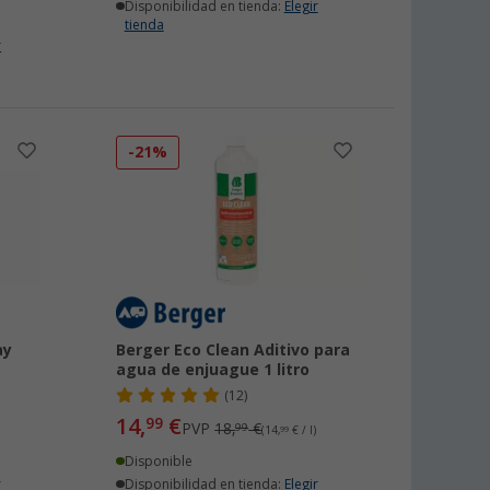
Disponibilidad en tienda:
Elegir
tienda
r
-21%
ay
Berger Eco Clean Aditivo para
agua de enjuague 1 litro
(12)
14,
€
99
PVP
18,
€
99
(14,
99
€ / l)
Disponible
r
Disponibilidad en tienda:
Elegir