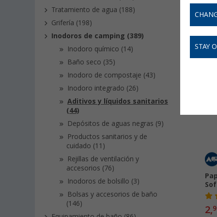
mejoran
Tratamiento de agua (188)
Leer má
CHANG
Grifería (198)
Inodoros de camping (389)
STAY 
Inodoro químico (14)
Baño seco (35)
Inodoro de compostaje (43)
Inodoro integrado (26)
-
Aditivos y líquidos sanitarios
(44)
Depósitos de aguas negras (9)
Productos sanitarios y de
cuidado (11)
Rejillas de ventilación y
accesorios (76)
Pap
Inodoros de bolsillo (3)
Sof
Bolsas y accesorios de baño
(146)
2,
9
Equipamiento de baño (86)