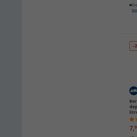
Di
ti
-
Ber
dep
lit
7,
9