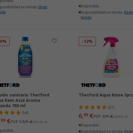
sponible
Disponible
sponibilidad en tienda:
Elegir
enda
Disponibilidad en tienda:
Elegi
tienda
16%
-12%
uido sanitario Thetford
Thetford Aqua Rinse Spr
ua Kem Azul Aroma
anda 780 ml
(27)
(54)
6,
€
99
PVP
7,
€
95
(13,
98
€ / l)
,
€
99
PVP
17,
€
95
(19,
22
€ / l)
Disponible
sponible
Disponibilidad en tienda:
Elegi