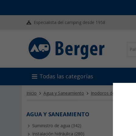
Especialista del camping desde 1958
Todas las categorías
Inicio
Agua y Saneamiento
Inodoros de camping
AGUA Y SANEAMIENTO
ADIT
Suministro de agua (342)
Cuando s
una expe
Instalación hidráulica (280)