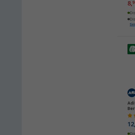
8,
9
Di
Di
ti
Adi
Ber
12
Di