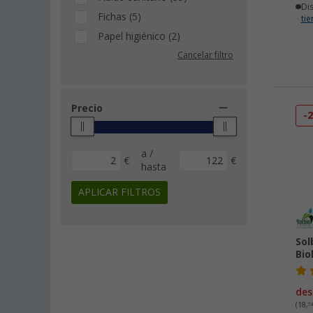
Di
Fichas (5)
ti
Papel higiénico (2)
Cancelar filtro
Precio
-
a /
€
€
hasta
APLICAR FILTROS
Sol
Bio
des
(18,
7