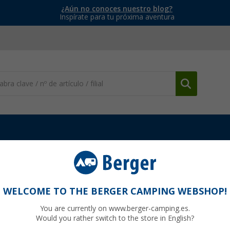
¿Aún no conoces nuestro blog?
Inspírate para tu próxima aventura
Aditivos y líquidos sanitarios
(44)
WELCOME TO THE BERGER CAMPING WEBSHOP!
IVOS Y LÍQUIDOS SANITARIOS
You are currently on www.berger-camping.es.
ales de viaje en caravana, camper o autocaravana, mantener un
baño
Would you rather switch to the store in English?
riencia agradable. Los
aditivos químicos y accesorios para WC
está