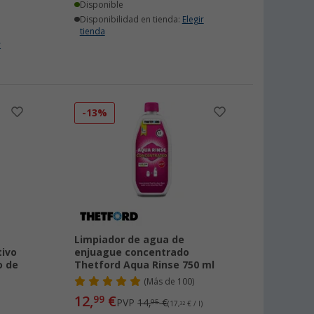
Disponible
Disponibilidad en tienda:
Elegir
tienda
r
-13%
Limpiador de agua de
tivo
enjuague concentrado
o de
Thetford Aqua Rinse 750 ml
(
Más de
100)
12,
€
99
PVP
14,
€
95
(17,
32
€ / l)