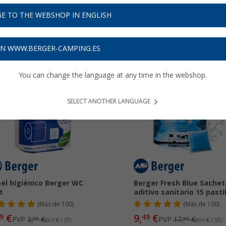
 la higiene y comodidad
de los baños portátiles, asegurando un
en
s sobre
Aditivos y líquidos sanitarios
...
E TO THE WEBSHOP IN ENGLISH
ON WWW.BERGER-CAMPING.ES
You can change the language at any time in the webshop.
25%
-47%
SELECT ANOTHER LANGUAGE
el higiénico Berger WC
Berger Fresh Blue Sachet
t
aditivo sanitario 15 pasti
(
Más de
100)
(
Más de
100)
€
9,
€
9
49
PVP
3,
€
PVP
17,
€
99
99
(0,
75
€ / ST)
(0,
63
€ / ST)