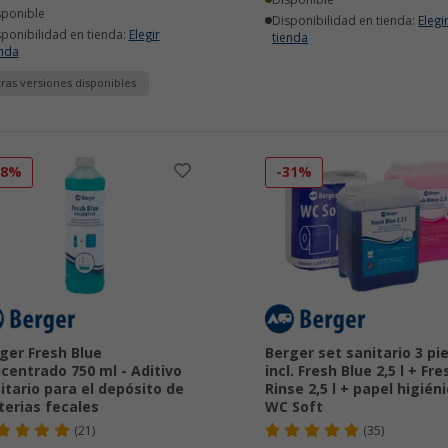
Disponible
sponible
Disponibilidad en tienda:
Elegi
sponibilidad en tienda:
Elegir
tienda
enda
ras versiones disponibles
18%
-31%
ger Fresh Blue
Berger set sanitario 3 pi
centrado 750 ml - Aditivo
incl. Fresh Blue 2,5 l + Fre
itario para el depósito de
Rinse 2,5 l + papel higién
erias fecales
WC Soft
(21)
(35)