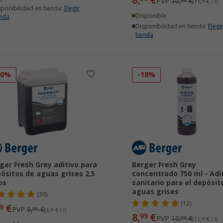
8,
€
PVP
10,
€
99
(11,
99
€ / l)
sponibilidad en tienda:
Elegir
Disponible
enda
Disponibilidad en tienda:
Elegi
tienda
20%
-18%
ger Fresh Grey aditivo para
Berger Fresh Grey
ósitos de aguas grises 2,5
concentrado 750 ml - Adi
ros
sanitario para el depósit
aguas grises
(30)
(12)
€
9
PVP
9,
€
99
(3,
20
€ / l)
8,
€
99
PVP
10,
€
99
(11,
99
€ / l)