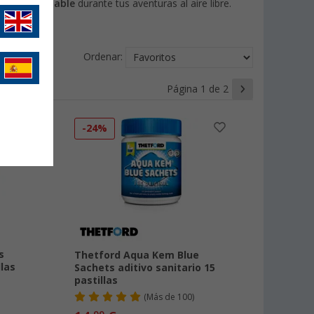
torno saludable
durante tus aventuras al aire libre.
Ordenar:
Página 1 de 2
-24%
s
Thetford Aqua Kem Blue
llas
Sachets aditivo sanitario 15
pastillas
(
Más de
100)