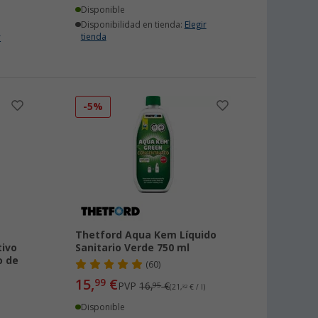
Disponible
Disponibilidad en tienda:
Elegir
tienda
r
-5%
Thetford Aqua Kem Líquido
tivo
Sanitario Verde 750 ml
o de
(60)
15,
€
99
PVP
16,
€
95
(21,
32
€ / l)
Disponible