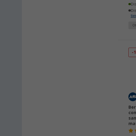
Di
Di
ti
Ot
-
Ber
con
san
mat