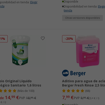
Disponible
sponibilidad en tienda:
Elegir
enda
Disponibilidad en tienda:
Elegi
tienda
Otras versiones disponibles
21%
-20%
bio Original Líquido
Aditivo para agua de acl
lógico Sanitario 1,6 litros
Berger Fresh Rinse 2,5 lit
(
Más de
100)
(66)
14,
€
7,
€
99
99
de
PVP
18,
€
PVP
9,
€
99
99
(3,
20
€ / l)
4
€ / l)