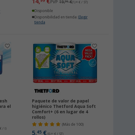
14,
€
99
PVP
19,
€
95
(1,
00
€ / ST)
Disponible
r
Disponibilidad en tienda:
Elegir
tienda
resh
Paquete de valor de papel
ara el
higiénico Thetford Aqua Soft
Comfort+ (6 en lugar de 4
rollos)
(
Más de
100)
 / l)
5,
€
45
(0,
91
€ / ST)