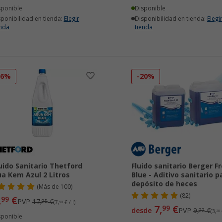
sponible
Disponible
sponibilidad en tienda:
Elegir
Disponibilidad en tienda:
Elegi
enda
tienda
16%
-20%
uido Sanitario Thetford
Fluido sanitario Berger F
a Kem Azul 2 Litros
Blue - Aditivo sanitario p
depósito de heces
(
Más de
100)
(82)
,
€
99
PVP
17,
€
95
(7,
50
€ / l)
7,
€
99
desde
PVP
9,
€
99
(3,
20
€
sponible