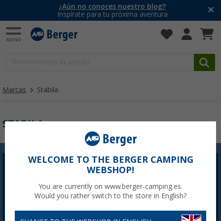
¿Aún no conoces nuestro blog?
Inspírate para tu próxima aventura
Marcas
Stabila
STABILA
WELCOME TO THE BERGER CAMPING
Newsletter Berger
WEBSHOP!
La inscripción a la Newsletter no está disponible
You are currently on www.berger-camping.es.
actualmente. Arreglaremos el problema lo antes
Would you rather switch to the store in English?
posible.