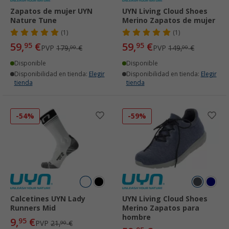
Zapatos de mujer UYN
UYN Living Cloud Shoes
Nature Tune
Merino Zapatos de mujer
(1)
(1)
59,
€
59,
€
95
95
PVP
179,
€
PVP
149,
€
00
00
Disponible
Disponible
Disponibilidad en tienda:
Elegir
Disponibilidad en tienda:
Elegir
tienda
tienda
-54%
-59%
Calcetines UYN Lady
UYN Living Cloud Shoes
Runners Mid
Merino Zapatos para
hombre
9,
€
95
PVP
21,
€
90