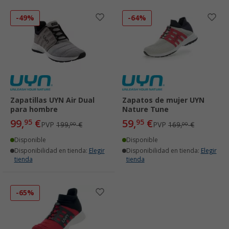
-49%
-64%
Zapatillas UYN Air Dual
Zapatos de mujer UYN
para hombre
Nature Tune
99,
€
59,
€
95
95
PVP
199,
€
PVP
169,
€
00
00
Disponible
Disponible
Disponibilidad en tienda:
Elegir
Disponibilidad en tienda:
Elegir
tienda
tienda
-65%