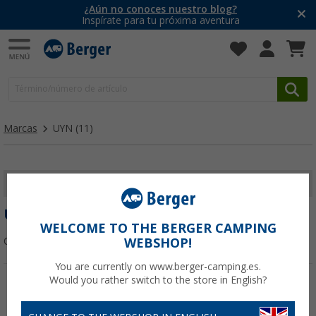
¿Aún no conoces nuestro blog?
Inspírate para tu próxima aventura
Marcas
UYN
(11)
MOSTRAR FILTROS
UYN
WELCOME TO THE BERGER CAMPING
Ordenar:
WEBSHOP!
You are currently on www.berger-camping.es.
Would you rather switch to the store in English?
-46%
-64%