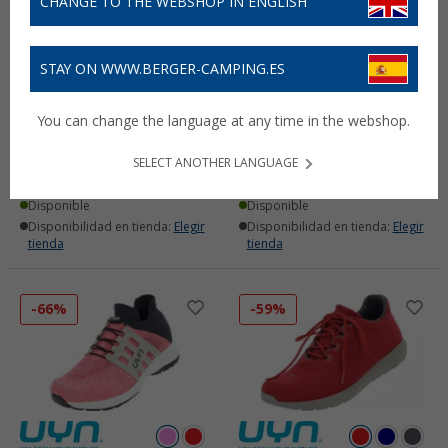
CHANGE TO THE WEBSHOP IN ENGLISH
STAY ON WWW.BERGER-CAMPING.ES
You can change the language at any time in the webshop.
Calcetines UYN Lady Run
Zapatillas de mujer UYN
Super Fast
Free Flow Tune
SELECT ANOTHER LANGUAGE
7,
€
59,
€
95
95
PVP
14,
€
PVP
169,
€
90
00
Disponible
Disponible
Disponibilidad en tienda:
Elegir
Disponibilidad en tienda:
Elegir
tienda
tienda
-66%
-59%