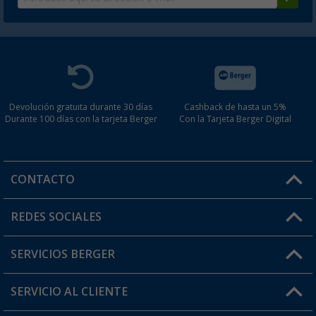
Devolución gratuita durante 30 días
Cashback de hasta un 5%
Durante 100 días con la tarjeta Berger
Con la Tarjeta Berger Digital
CONTACTO
Horario de atención al cliente:
REDES SOCIALES
Lun. - Vier.: 8:00 - 17:00
SERVICIOS BERGER
¿Tienes alguna duda?
SERVICIO AL CLIENTE
Conviértete en distribuidor