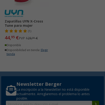
Zapatillas UYN X-Cross
Tune para mujer
(1)
44,
€
95
PVP
129,
€
00
Disponible
Disponibilidad en tienda:
Elegir
tienda
Newsletter Berger
La inscripción a la Newsletter no está disponible
actualmente. Arreglaremos el problema lo antes
posible.