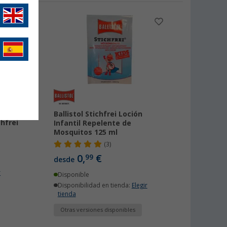
tos
Ballistol Stichfrei Loción
hfrei
Infantil Repelente de
Mosquitos 125 ml
(3)
0,
€
99
desde
r
Disponible
Disponibilidad en tienda:
Elegir
tienda
Otras versiones disponibles