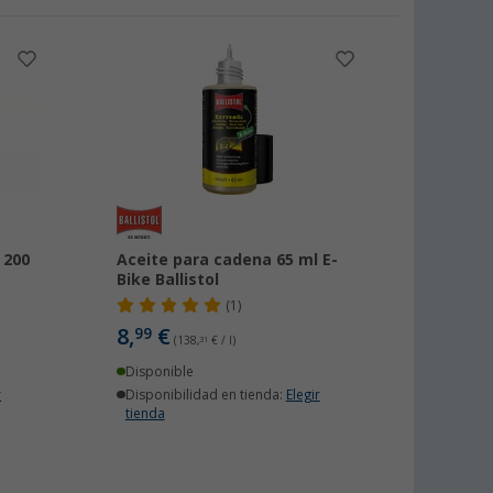
 200
Aceite para cadena 65 ml E-
Bike Ballistol
(1)
8,
€
99
(138,
31
€ / l)
Disponible
r
Disponibilidad en tienda:
Elegir
tienda