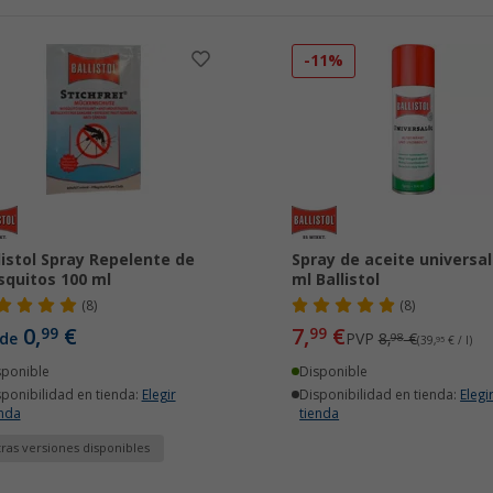
-11%
listol Spray Repelente de
Spray de aceite universal
quitos 100 ml
ml Ballistol
(8)
(8)
0,
€
7,
€
99
99
de
PVP
8,
€
98
(39,
95
€ / l)
sponible
Disponible
sponibilidad en tienda:
Elegir
Disponibilidad en tienda:
Elegi
enda
tienda
ras versiones disponibles