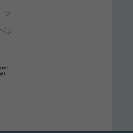
stol
ays
r