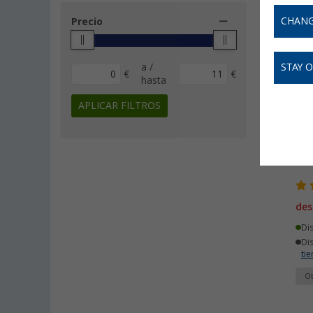
CHANG
Precio
-
a /
STAY 
€
€
hasta
APLICAR FILTROS
Spr
des
Di
Di
ti
Ot