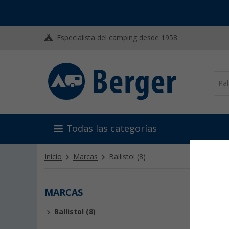
Especialista del camping desde 1958
Todas las categorías
Inicio
Marcas
Ballistol
(8)
MARCAS
BALL
Ballistol (8)