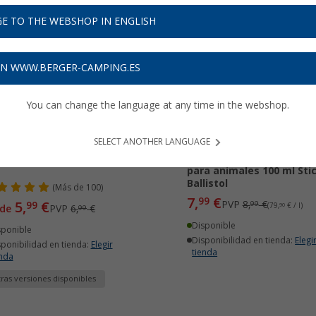
E TO THE WEBSHOP IN ENGLISH
14%
-11%
ON WWW.BERGER-CAMPING.ES
You can change the language at any time in the webshop.
SELECT ANOTHER LANGUAGE
ay de pimienta 50 ml
Spray repelente de insec
para animales 100 ml Stic
Ballistol
(
Más de
100)
7,
€
99
5,
€
PVP
8,
€
99
99
(79,
90
€ / l)
de
PVP
6,
€
99
Disponible
sponible
Disponibilidad en tienda:
Elegi
sponibilidad en tienda:
Elegir
tienda
enda
ras versiones disponibles