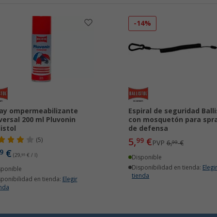
-14%
ay ompermeabilizante
Espiral de seguridad Balli
versal 200 ml Pluvonin
con mosquetón para spr
listol
de defensa
5,
€
(5)
99
PVP
6,
€
99
€
9
(29,
95
€ / l)
Disponible
Disponibilidad en tienda:
Elegi
sponible
tienda
sponibilidad en tienda:
Elegir
enda