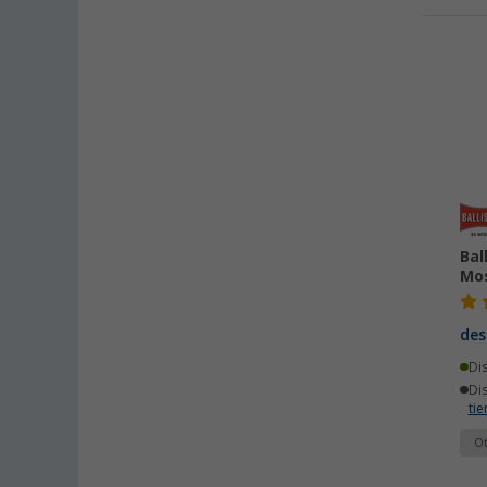
Bal
Mos
des
Di
Di
ti
Ot