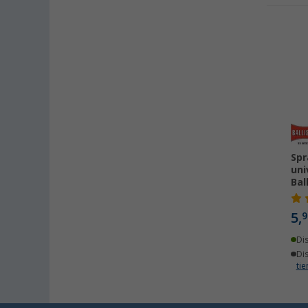
Spr
uni
Bal
5,
9
Di
Di
ti