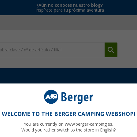
¿Aún no conoces nuestro blog?
Inspírate para tu próxima aventura
WELCOME TO THE BERGER CAMPING WEBSHOP!
ISTOL
You are currently on www.berger-camping.es.
Would you rather switch to the store in English?