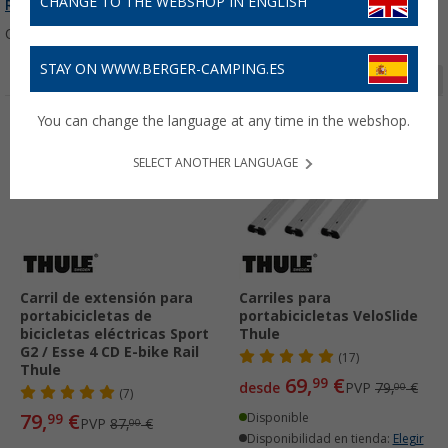
CHANGE TO THE WEBSHOP IN ENGLISH
Recambios para portabicicletas Thule
...
Ordenar:
STAY ON WWW.BERGER-CAMPING.ES
Página 1 de 2
You can change the language at any time in the webshop.
-8%
-11%
SELECT ANOTHER LANGUAGE
Carril de extensión para
Carriles para
portabicicletas de
portabicicletas VeloSlide
bicicletas eléctricas Sport
Thule
G2 / Esse 4 CD E-bike Rail
(17)
Thule
69,
€
99
desde
PVP
79,
€
00
(7)
79,
€
99
Disponible
PVP
87,
€
00
Disponibilidad en tienda:
Elegir