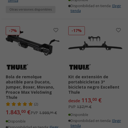
Disponible
tienda
Disponibilidad en tienda:
Elegir
Otras versiones disponibles
tienda
-7%
-17%
Bola de remolque
Kit de extensión de
abatible para Ducato,
portabicicletas 3ª
Jumper, Boxer, Movano,
bicicleta negro Excellent
Proace Max VeloSwing
Thule
Thule
113,
€
00
desde
(2)
PVP
137,
€
00
1.843,
€
00
PVP
1.999,
€
00
Disponible
Disponibilidad en tienda:
Elegir
Disponible
tienda
Disponibilidad en tienda:
Elegir