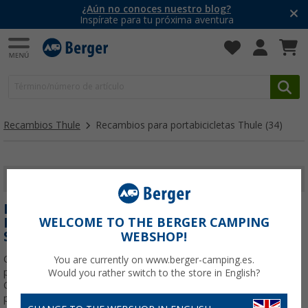
¿Aún no conoces nuestro blog?
Inspírate para tu próxima aventura
Recambios Thule
Recambios para portabicicletas Thule
(34)
MOSTRAR FILTROS
RECAMBIOS PORTABICICLETAS THULE:
REPARA Y PROLONGA LA VIDA DE TU
WELCOME TO THE BERGER CAMPING
SOPORTE
WEBSHOP!
Contar con un portabicicletas Thule en buen estado es esencial
You are currently on www.berger-camping.es.
para disfrutar de tus viajes en caravana con la máxima seguridad.
Would you rather switch to the store in English?
Con el uso frecuente y el paso del tiempo, es normal que algunas
piezas necesiten ser reemplazadas. En Berger
Leer más sobre