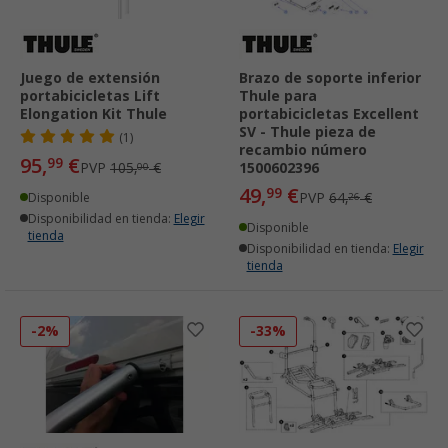
Juego de extensión
Brazo de soporte inferior
portabicicletas Lift
Thule para
Elongation Kit Thule
portabicicletas Excellent
SV - Thule pieza de
(1)
recambio número
95,
€
99
PVP
105,
€
1500602396
00
49,
€
99
PVP
64,
€
Disponible
26
Disponibilidad en tienda:
Elegir
Disponible
tienda
Disponibilidad en tienda:
Elegir
tienda
-2%
-33%