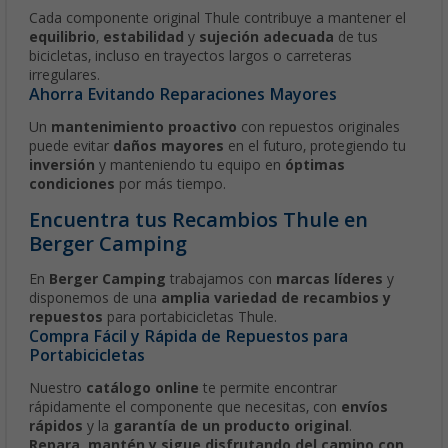
Cada componente original Thule contribuye a mantener el
equilibrio
,
estabilidad
y
sujeción adecuada
de tus
bicicletas, incluso en trayectos largos o carreteras
irregulares.
Ahorra Evitando Reparaciones Mayores
Un
mantenimiento proactivo
con repuestos originales
puede evitar
daños mayores
en el futuro, protegiendo tu
inversión
y manteniendo tu equipo en
óptimas
condiciones
por más tiempo.
Encuentra tus Recambios Thule en
Berger Camping
En
Berger Camping
trabajamos con
marcas líderes
y
disponemos de una
amplia variedad de recambios y
repuestos
para portabicicletas Thule.
Compra Fácil y Rápida de Repuestos para
Portabicicletas
Nuestro
catálogo online
te permite encontrar
rápidamente el componente que necesitas, con
envíos
rápidos
y la
garantía de un producto original
.
Repara, mantén y sigue disfrutando del camino con