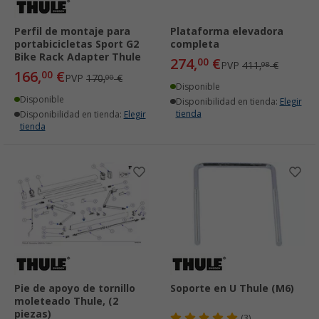
Perfil de montaje para
Plataforma elevadora
portabicicletas Sport G2
completa
Bike Rack Adapter Thule
274,
€
00
PVP
411,
€
98
166,
€
00
PVP
170,
€
00
Disponible
Disponible
Disponibilidad en tienda:
Elegir
tienda
Disponibilidad en tienda:
Elegir
tienda
Pie de apoyo de tornillo
Soporte en U Thule (M6)
moleteado Thule, (2
piezas)
(3)