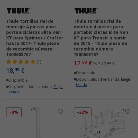
Thule tornillos riel de
Thule tornillos riel de
montaje 4 piezas para
montaje 4 piezas para
portabicicletas Elite Van
portabicicletas Elite Van
XT para Sprinter / Crafter
XT para Transit a partir
hasta 2017- Thule pieza
de 2015 - Thule pieza de
de recambio número
recambio número
1500603767
1500603767
12,
€
(1)
99
PVP
17,
€
37
18,
€
99
Disponible
Disponibilidad en tienda:
Elegir
Disponible
tienda
Disponibilidad en tienda:
Elegir
tienda
-8%
-22%