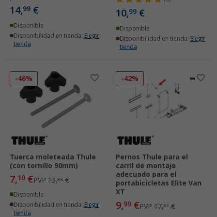
14,
€
99
10,
€
99
Disponible
Disponible
Disponibilidad en tienda:
Elegir
Disponibilidad en tienda:
Elegir
tienda
tienda
-46%
-42%
Tuerca moleteada Thule
Pernos Thule para el
(con tornillo 90mm)
carril de montaje
adecuado para el
7,
€
10
PVP
13,
€
33
portabicicletas Elite Van
XT
Disponible
9,
€
99
Disponibilidad en tienda:
Elegir
PVP
17,
€
37
tienda