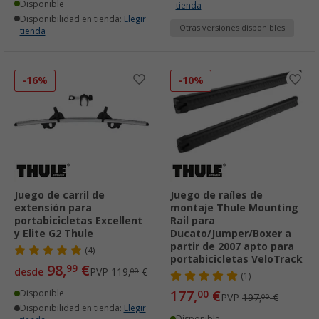
Disponible
tienda
Disponibilidad en tienda:
Elegir
Otras versiones disponibles
tienda
-16%
-10%
Juego de carril de
Juego de raíles de
extensión para
montaje Thule Mounting
portabicicletas Excellent
Rail para
y Elite G2 Thule
Ducato/Jumper/Boxer a
partir de 2007 apto para
(4)
portabicicletas VeloTrack
98,
€
99
desde
PVP
119,
€
00
(1)
177,
€
Disponible
00
PVP
197,
€
00
Disponibilidad en tienda:
Elegir