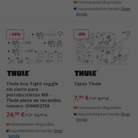
Próximamente disponible
Disponibilidad en tienda:
Elegir
tienda
-44%
-8%
Thule Acu Tight toggle
Tapas Thule
sin cierre para
portabicicletas M8 -
7,
€
99
PVP
8,
€
69
Thule pieza de recambio
número 1500052738
Próximamente disponible
24,
€
99
Disponibilidad en tienda:
Elegir
PVP
44,
€
99
tienda
Próximamente disponible
Disponibilidad en tienda:
Elegir
tienda