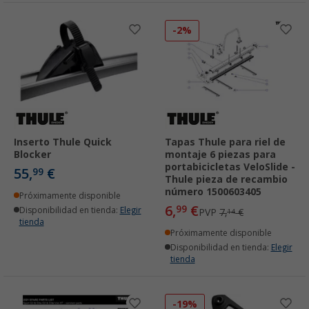
-2%
Inserto Thule Quick
Tapas Thule para riel de
Blocker
montaje 6 piezas para
portabicicletas VeloSlide -
55,
€
99
Thule pieza de recambio
número 1500603405
Próximamente disponible
6,
€
99
Disponibilidad en tienda:
Elegir
PVP
7,
€
14
tienda
Próximamente disponible
Disponibilidad en tienda:
Elegir
tienda
-19%