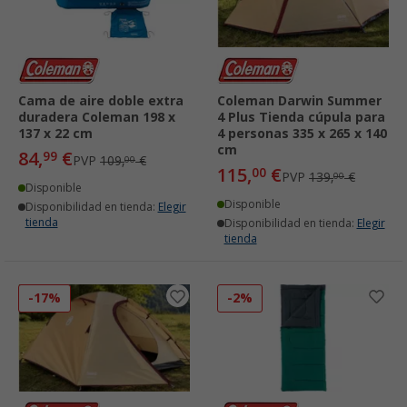
Cama de aire doble extra
Coleman Darwin Summer
duradera Coleman 198 x
4 Plus Tienda cúpula para
137 x 22 cm
4 personas 335 x 265 x 140
cm
84,
€
99
PVP
109,
€
00
115,
€
00
PVP
139,
€
00
Disponible
Disponible
Disponibilidad en tienda:
Elegir
tienda
Disponibilidad en tienda:
Elegir
tienda
-17%
-2%