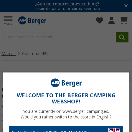
¿Aún no conoces nuestro blog?
Inspírate para tu próxima aventura
Marcas
Coleman
(43)
MOSTRAR FILTROS
COLEMAN: TIENDAS DE CAMPAÑA Y
ACCESORIOS DE CAMPING
WELCOME TO THE BERGER CAMPING
WEBSHOP!
Si piensas en camping, seguro que el nombre Coleman te suena. Y
es que esta marca lleva décadas equipando a campistas de todo el
You are currently on www.berger-camping.es.
mundo con tiendas, neveras, hornillos y accesorios fiables .
Would you rather switch to the store in English?
Productos pensados para que tu única
Leer más sobre
Coleman
...
Ordenar: