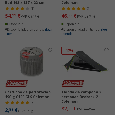
Bed 198 x 137 x 22 cm
Coleman
(1)
(1)
54,
€
46,
€
99
99
PVP
69,
€
PVP
59,
€
99
99
Disponible
Disponible
Disponibilidad en tienda:
Elegir
Disponibilidad en tienda:
Elegir
tienda
tienda
-17%
Cartucho de perforación
Tienda de campaña 2
190 g C190 GLS Coleman
personas Bedrock 2
Coleman
(5)
82,
€
99
2,
€
PVP
99,
€
99
99
(15,
74
€ / kg)