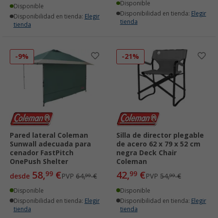
Disponible
Disponible
Disponibilidad en tienda:
Elegir
Disponibilidad en tienda:
Elegir
tienda
tienda
-9%
-21%
Pared lateral Coleman
Silla de director plegable
Sunwall adecuada para
de acero 62 x 79 x 52 cm
cenador FastPitch
negra Deck Chair
OnePush Shelter
Coleman
58,
€
42,
€
99
99
desde
PVP
64,
€
PVP
54,
€
99
99
Disponible
Disponible
Disponibilidad en tienda:
Elegir
Disponibilidad en tienda:
Elegir
tienda
tienda