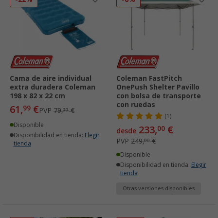
Cama de aire individual
Coleman FastPitch
extra duradera Coleman
OnePush Shelter Pavillo
198 x 82 x 22 cm
con bolsa de transporte
con ruedas
61,
€
99
PVP
79,
€
99
(1)
Disponible
233,
€
00
desde
Disponibilidad en tienda:
Elegir
PVP
249,
€
00
tienda
Disponible
Disponibilidad en tienda:
Elegir
tienda
Otras versiones disponibles