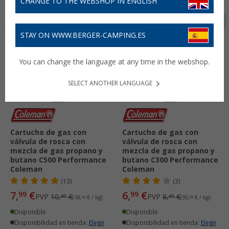
CHANGE TO THE WEBSHOP IN ENGLISH
Página 1 de 2
STAY ON WWW.BERGER-CAMPING.ES
-23%
-17%
You can change the language at any time in the webshop.
SELECT ANOTHER LANGUAGE
Cartucho de gas con
Cartucho de gas con
válvula de rosca con
válvula de rosca con
mezcla de gas propano y
mezcla de gas propano y
butano C500 Performance
butano C300 Performance
Coleman
Coleman
(13)
(3)
7,
€
6,
€
99
99
PVP
10,
€
PVP
8,
€
49
49
(18,
16
€ / kg)
(30,
39
€ / kg)
Disponible
Disponible
Disponibilidad en tienda:
Elegir
Disponibilidad en tienda:
Elegir