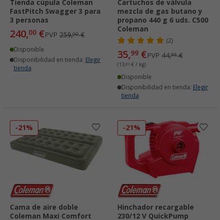
Tienda cúpula Coleman
Cartuchos de válvula
FastPitch Swagger 3 para
mezcla de gas butano y
3 personas
propano 440 g 6 uds. C500
Coleman
240,
€
00
PVP
259,
€
00
(2)
Disponible
35,
€
99
PVP
44,
€
99
Disponibilidad en tienda:
Elegir
(13,
63
€ / kg)
tienda
Disponible
Disponibilidad en tienda:
Elegir
tienda
-21%
-21%
Cama de aire doble
Hinchador recargable
Coleman Maxi Comfort
230/12 V QuickPump