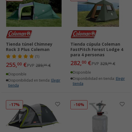
Tienda túnel Chimney
Tienda cúpula Coleman
Rock 3 Plus Coleman
FastPitch Forest Lodge 4
para 4 personas
(1)
282,
€
00
255,
€
PVP
329,
€
00
00
PVP
289,
€
00
Disponible
Disponible
Disponibilidad en tienda:
Elegir
Disponibilidad en tienda:
Elegir
tienda
tienda
-17%
-16%