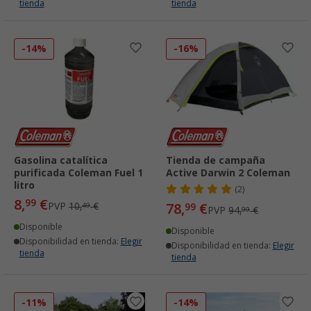
tienda
tienda
-14%
-16%
Gasolina catalítica
Tienda de campaña
purificada Coleman Fuel 1
Active Darwin 2 Coleman
litro
(2)
8,
€
99
PVP
10,
€
78,
€
49
99
PVP
94,
€
99
Disponible
Disponible
Disponibilidad en tienda:
Elegir
Disponibilidad en tienda:
Elegir
tienda
tienda
-11%
-14%