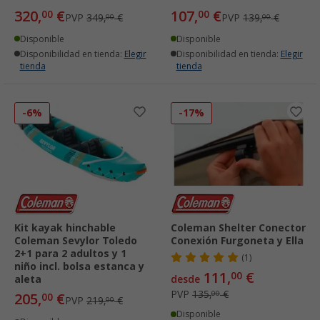
320,
€
107,
€
00
00
PVP
349,
€
PVP
139,
€
00
00
Disponible
Disponible
Disponibilidad en tienda:
Elegir
Disponibilidad en tienda:
Elegir
tienda
tienda
-6%
-17%
Kit kayak hinchable
Coleman Shelter Conector
Coleman Sevylor Toledo
Conexión Furgoneta y Ella
2+1 para 2 adultos y 1
(1)
niño incl. bolsa estanca y
111,
€
00
aleta
desde
PVP
135,
€
00
205,
€
00
PVP
219,
€
00
Disponible