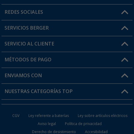
Horario de atención al cliente:
REDES SOCIALES
Lun. - Vier.: 8:00 - 17:00
SERVICIOS BERGER
¿Tienes alguna duda?
SERVICIO AL CLIENTE
Conviértete en distribuidor
Mi cuenta
MÉTODOS DE PAGO
FAQ y Contacto
Mi lista de favoritos
Información de envío
ENVIAMOS CON
Tarjeta Berger Digital
Devoluciones
NUESTRAS CATEGORÍAS TOP
¿Dónde está mi pedido?
Accesorios caravanas y autocaravanas
Conviértete en distribuidor
CGV
Ley referente a baterías
Ley sobre artículos eléctricos
Inodoros de Camping
Aviso legal
Política de privacidad
Derecho de desistimiento
Accesibilidad
Muebles de Camping