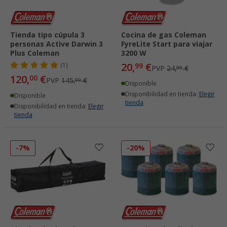
Tienda tipo cúpula 3
Cocina de gas Coleman
personas Active Darwin 3
FyreLite Start para viajar
Plus Coleman
3200 W
20,
€
(1)
99
PVP
24,
€
99
120,
€
00
PVP
145,
€
00
Disponible
Disponibilidad en tienda:
Elegir
Disponible
tienda
Disponibilidad en tienda:
Elegir
tienda
-7%
-20%