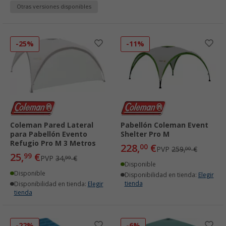
Otras versiones disponibles
-25%
-11%
Coleman Pared Lateral
Pabellón Coleman Event
para Pabellón Evento
Shelter Pro M
Refugio Pro M 3 Metros
228,
€
00
PVP
259,
€
00
25,
€
99
PVP
34,
€
99
Disponible
Disponible
Disponibilidad en tienda:
Elegir
tienda
Disponibilidad en tienda:
Elegir
tienda
-22%
-6%