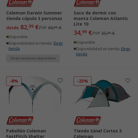
Coleman Darwin Summer
Saco de dormir con
tienda cúpula 3 personas
manta Coleman Atlantic
Lite 10
82,
€
99
desde
PVP
99,
€
99
34,
€
99
PVP
35,
€
99
Disponible
Disponible
Disponibilidad en tienda:
Elegir
tienda
Disponibilidad en tienda:
Elegir
tienda
Otras versiones disponibles
-8%
-23%
Pabellón Coleman
Tienda túnel Cortes 3
FastPitch Shelter
Coleman