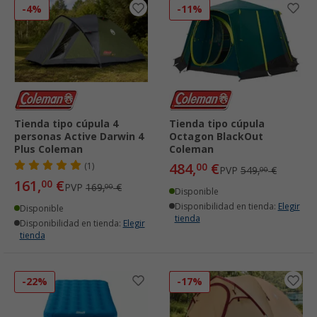
-4%
-11%
Tienda tipo cúpula 4
Tienda tipo cúpula
personas Active Darwin 4
Octagon BlackOut
Plus Coleman
Coleman
484,
€
(1)
00
PVP
549,
€
00
161,
€
00
PVP
169,
€
00
Disponible
Disponibilidad en tienda:
Elegir
Disponible
tienda
Disponibilidad en tienda:
Elegir
tienda
-22%
-17%