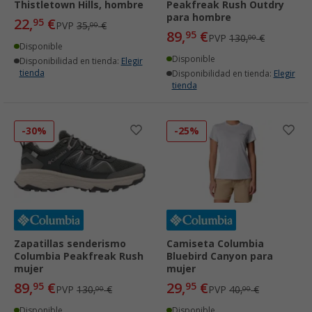
Thistletown Hills, hombre
Peakfreak Rush Outdry
para hombre
22,
€
95
PVP
35,
€
00
89,
€
95
PVP
130,
€
00
Disponible
Disponible
Disponibilidad en tienda:
Elegir
tienda
Disponibilidad en tienda:
Elegir
tienda
-30%
-25%
Zapatillas senderismo
Camiseta Columbia
Columbia Peakfreak Rush
Bluebird Canyon para
mujer
mujer
89,
€
29,
€
95
95
PVP
130,
€
PVP
40,
€
00
00
Disponible
Disponible