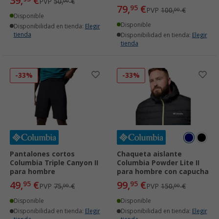
39,
€
PVP
50,
€
00
79,
€
95
PVP
100,
€
00
Disponible
Disponible
Disponibilidad en tienda:
Elegir
tienda
Disponibilidad en tienda:
Elegir
tienda
-33%
-33%
Pantalones cortos
Chaqueta aislante
Columbia Triple Canyon II
Columbia Powder Lite II
para hombre
para hombre con capucha
49,
€
99,
€
95
95
PVP
75,
€
PVP
150,
€
00
00
Disponible
Disponible
Disponibilidad en tienda:
Elegir
Disponibilidad en tienda:
Elegir