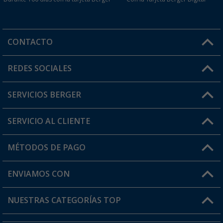
CONTACTO
Horario de atención al cliente:
REDES SOCIALES
Lun. - Vier.: 8:00 - 17:00
SERVICIOS BERGER
¿Tienes alguna duda?
SERVICIO AL CLIENTE
Conviértete en distribuidor
Mi cuenta
MÉTODOS DE PAGO
FAQ y Contacto
Mi lista de favoritos
Información de envío
ENVIAMOS CON
Tarjeta Berger Digital
Devoluciones
NUESTRAS CATEGORÍAS TOP
¿Dónde está mi pedido?