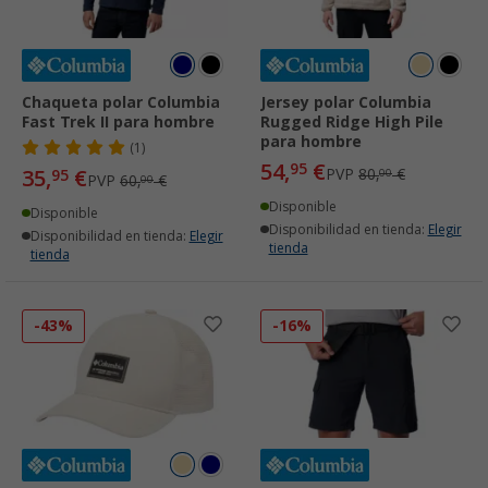
Chaqueta polar Columbia
Jersey polar Columbia
Fast Trek II para hombre
Rugged Ridge High Pile
para hombre
(1)
54,
€
95
35,
€
PVP
80,
€
95
00
PVP
60,
€
00
Disponible
Disponible
Disponibilidad en tienda:
Elegir
Disponibilidad en tienda:
Elegir
tienda
tienda
-43%
-16%