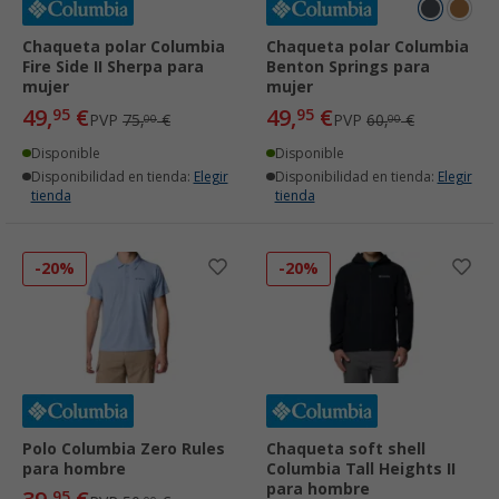
Chaqueta polar Columbia
Chaqueta polar Columbia
Fire Side II Sherpa para
Benton Springs para
mujer
mujer
49,
€
49,
€
95
95
PVP
75,
€
PVP
60,
€
00
00
Disponible
Disponible
Disponibilidad en tienda:
Elegir
Disponibilidad en tienda:
Elegir
tienda
tienda
-20%
-20%
Polo Columbia Zero Rules
Chaqueta soft shell
para hombre
Columbia Tall Heights II
para hombre
95