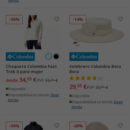
tienda
-36%
-14%
Chaqueta Columbia Fast
Sombrero Columbia Bora
Trek II para mujer
Bora
34,
€
95
(1)
desde
PVP
55,
€
00
29,
€
95
PVP
35,
€
00
Disponible
Disponibilidad en tienda:
Elegir
Disponible
tienda
Disponibilidad en tienda:
Elegir
tienda
-30%
-20%