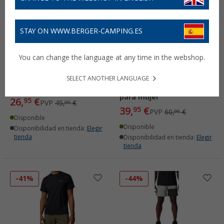
STAY ON WWW.BERGER-CAMPING.ES
You can change the language at any time in the webshop.
Camiseta Columbia Kwick
Pantalones cortos
SELECT ANOTHER LANGUAGE
Hike para hombre
Columbia Leslie Falls II
para mujer
26,
€
95
PVP
45,
€
00
39,
€
95
PVP
60,
€
00
Disponible
Disponible
Disponibilidad en tienda:
Elegir
tienda
Disponibilidad en tienda:
Elegir
tienda
-41%
-44%