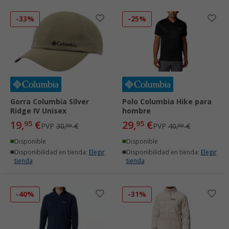
-33%
-25%
Gorra Columbia Silver
Polo Columbia Hike para
Ridge IV Unisex
hombre
19,
€
29,
€
95
95
PVP
30,
€
PVP
40,
€
00
00
Disponible
Disponible
Disponibilidad en tienda:
Elegir
Disponibilidad en tienda:
Elegir
tienda
tienda
-40%
-31%