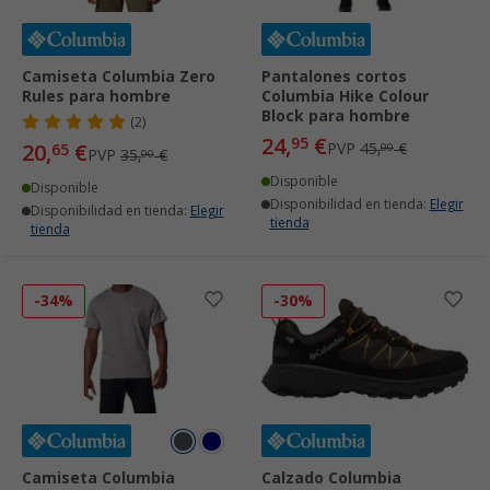
Camiseta Columbia Zero
Pantalones cortos
Rules para hombre
Columbia Hike Colour
Block para hombre
(2)
24,
€
95
20,
€
PVP
45,
€
65
00
PVP
35,
€
00
Disponible
Disponible
Disponibilidad en tienda:
Elegir
Disponibilidad en tienda:
Elegir
tienda
tienda
-34%
-30%
Camiseta Columbia
Calzado Columbia