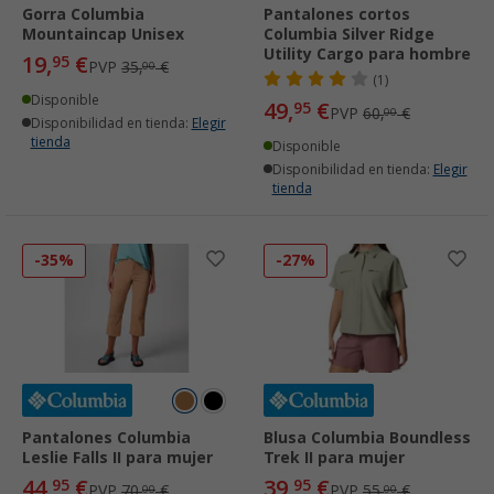
Gorra Columbia
Pantalones cortos
Mountaincap Unisex
Columbia Silver Ridge
Utility Cargo para hombre
19,
€
95
PVP
35,
€
00
(1)
Disponible
49,
€
95
PVP
60,
€
00
Disponibilidad en tienda:
Elegir
tienda
Disponible
Disponibilidad en tienda:
Elegir
tienda
-35%
-27%
Pantalones Columbia
Blusa Columbia Boundless
Leslie Falls II para mujer
Trek II para mujer
44,
€
39,
€
95
95
PVP
70,
€
PVP
55,
€
00
00