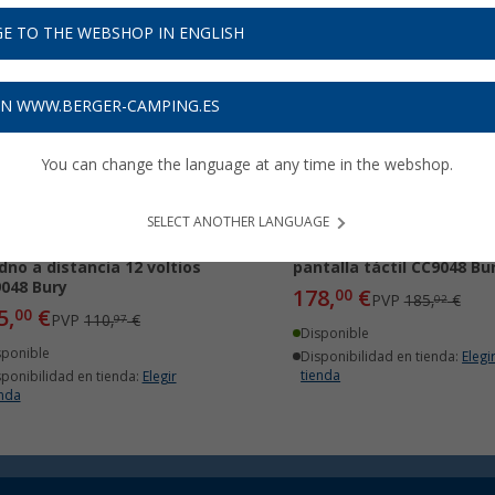
E TO THE WEBSHOP IN ENGLISH
5%
-3%
ON WWW.BERGER-CAMPING.ES
You can change the language at any time in the webshop.
SELECT ANOTHER LANGUAGE
tema manos libres con
Sistema manos libres co
no a distancia 12 voltios
pantalla táctil CC9048 Bu
048 Bury
178,
€
00
PVP
185,
€
02
5,
€
00
PVP
110,
€
97
Disponible
sponible
Disponibilidad en tienda:
Elegi
tienda
sponibilidad en tienda:
Elegir
enda