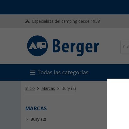
Especialista del camping desde 1958
Todas las categorías
Inicio
Marcas
Bury
(2)
MARCAS
BUR
Bury (2)