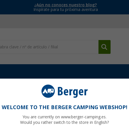
¿Aún no conoces nuestro blog?
Inspírate para tu próxima aventura
WELCOME TO THE BERGER CAMPING WEBSHOP!
Y
You are currently on www.berger-camping.es.
Would you rather switch to the store in English?