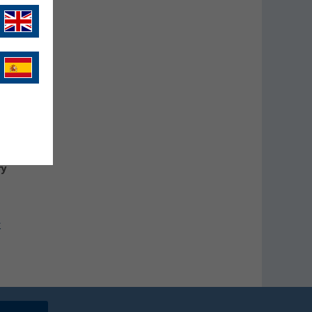
n
ry
r