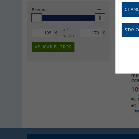
CHANG
Precio
-
a /
STAY 
€
€
hasta
APLICAR FILTROS
Sis
mad
CC9
10
Di
Di
ti