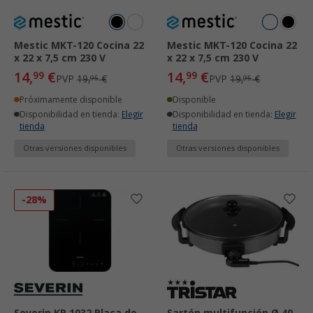
Mestic MKT-120 Cocina 22
Mestic MKT-120 Cocina 22
x 22 x 7,5 cm 230 V
x 22 x 7,5 cm 230 V
14,
€
14,
€
99
99
PVP
19,
€
PVP
19,
€
95
95
Próximamente disponible
Disponible
Disponibilidad en tienda:
Elegir
Disponibilidad en tienda:
Elegir
tienda
tienda
Otras versiones disponibles
Otras versiones disponibles
-28%
Severin KP 1032 Placa de
Sartén multifunción Ø 40