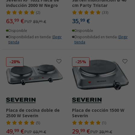
inducción 2000 W Negro
cm Party Tristar
(2)
(33)
63,
€
35,
€
99
99
PVP
89,
€
99
Disponible
Disponible
Disponibilidad en tienda:
Elegir
Disponibilidad en tienda:
Elegir
tienda
tienda
-28%
-25%
Placa de cocina doble de
Placa de cocción 1500 W
2500 W Severin
Severin
(5)
(1)
49,
€
29,
€
99
99
PVP
69,
€
PVP
39,
€
99
99