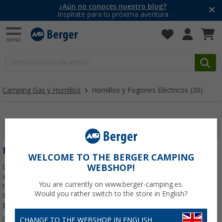
¿Aún no conoces nuestro blog?
Inspírate para tu próxima aventura
Camping Gas y Hornillos
Hornillos y Fogones Eléctricos
(20)
MOSTRAR FILTROS
HORNILLOS Y FOGONES ELÉCTRICOS
WELCOME TO THE BERGER CAMPING
WEBSHOP!
Cuando te embarcas en una aventura al aire libre, uno de los
aspectos más importantes es cómo preparar tus comidas de
You are currently on www.berger-camping.es.
manera eficiente y segura. Los fogones eléctricos para camping
Would you rather switch to the store in English?
son la solución ideal para cocinar sin la necesidad de
Leer más
sobre
Hornillos y Fogones Eléctricos
...
Ordenar:
CHANGE TO THE WEBSHOP IN ENGLISH