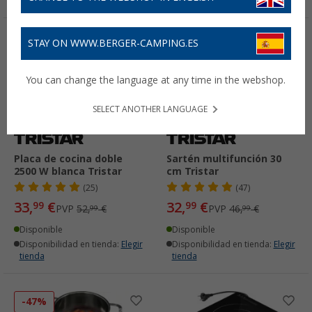
STAY ON WWW.BERGER-CAMPING.ES
-35%
-29%
You can change the language at any time in the webshop.
SELECT ANOTHER LANGUAGE
Placa de cocina doble
Sartén multifunción 30
2500 W blanca Tristar
cm Tristar
(25)
(47)
33,
€
32,
€
99
99
PVP
52,
€
PVP
46,
€
99
99
Disponible
Disponible
Disponibilidad en tienda:
Elegir
Disponibilidad en tienda:
Elegir
tienda
tienda
-47%