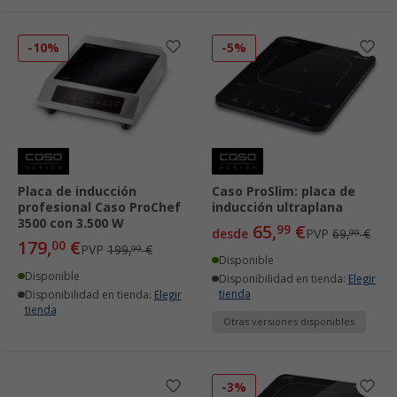
-10%
-5%
Placa de inducción
Caso ProSlim: placa de
profesional Caso ProChef
inducción ultraplana
3500 con 3.500 W
65,
€
99
desde
PVP
69,
€
99
179,
€
00
PVP
199,
€
99
Disponible
Disponible
Disponibilidad en tienda:
Elegir
tienda
Disponibilidad en tienda:
Elegir
tienda
Otras versiones disponibles
-3%