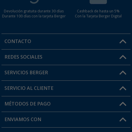
Devolución gratuita durante 30 días
Cashback de hasta un 5%
Durante 100 días con la tarjeta Berger
Con la Tarjeta Berger Digital
CONTACTO
Horario de atención al cliente:
REDES SOCIALES
Lun. - Vier.: 8:00 - 17:00
SERVICIOS BERGER
¿Tienes alguna duda?
SERVICIO AL CLIENTE
Conviértete en distribuidor
Mi cuenta
MÉTODOS DE PAGO
FAQ y Contacto
Mi lista de favoritos
Información de envío
ENVIAMOS CON
Tarjeta Berger Digital
Devoluciones