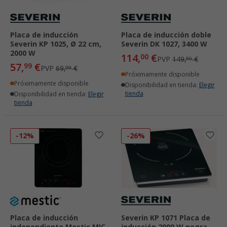
Placa de inducción
Placa de inducción doble
Severin KP 1025, Ø 22 cm,
Severin DK 1027, 3400 W
2000 W
114,
€
00
PVP
149,
€
90
57,
€
99
PVP
69,
€
99
Próximamente disponible
Próximamente disponible
Disponibilidad en tienda:
Elegir
tienda
Disponibilidad en tienda:
Elegir
tienda
-12%
-26%
Placa de inducción
Severin KP 1071 Placa de
independiente Mestic MIC
inducción 2000 W negra