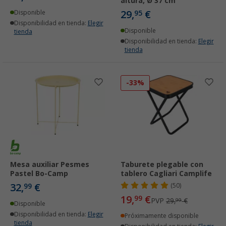
altura, Ø 37 cm
29,
€
Disponible
95
Disponibilidad en tienda:
Elegir
Disponible
tienda
Disponibilidad en tienda:
Elegir
tienda
-33%
Mesa auxiliar Pesmes
Taburete plegable con
Pastel Bo-Camp
tablero Cagliari Camplife
32,
€
99
(50)
19,
€
99
PVP
29,
€
99
Disponible
Disponibilidad en tienda:
Elegir
Próximamente disponible
tienda