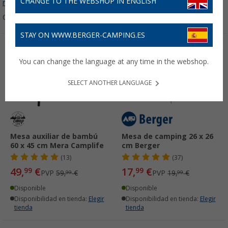
CHANGE TO THE WEBSHOP IN ENGLISH
más sobre
Mesas auxiliares
...
Ordenar:
STAY ON WWW.BERGER-CAMPING.ES
-16%
-10%
You can change the language at any time in the webshop.
SELECT ANOTHER LANGUAGE
Mesa auxiliar de bambú
Mesa de camping 26 x 26
60 x 45 cm Mera Camplife
cm Berger
(13)
(37)
49,
€
17,
€
99
99
PVP
59,
€
PVP
19,
€
99
99
Disponible
Disponible
Disponibilidad en tienda:
Elegir
Disponibilidad en tienda:
Elegir
tienda
tienda