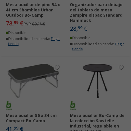
Mesa auxiliar de pino 54 x
Organizador para debajo
41 cm Shambles Urban
del tablero de mesa
Outdoor Bo-Camp
Zempire Kitpac Standard
Hammock
78,
€
99
PVP
89,
€
95
28,
€
99
Disponible
Disponible
Disponibilidad en tienda:
Elegir
tienda
Disponibilidad en tienda:
Elegir
tienda
Mesa auxiliar 56 x 34 cm
Mesa auxiliar Bo-Camp de
Compact Bo-Camp
la colección Sawtelle
Industrial, regulable en
41,
€
99