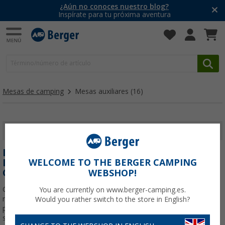
¿Aún no conoces nuestro blog?
Inspírate para tu próxima aventura
Mesas de camping
Mesas auxiliares
(16)
MOSTRAR FILTROS
MESAS AUXILIARES PLEGABLES:
FUNCIONALIDAD Y COMODIDAD EN EL
WELCOME TO THE BERGER CAMPING
CAMPING
WEBSHOP!
Cuando se trata de organizar tu espacio en una acampada, una
You are currently on www.berger-camping.es.
mesa auxiliar plegable es un accesorio imprescindible. Perfecta
Would you rather switch to the store in English?
para complementar tu zona de cocina, apoyar bebidas o
simplemente mantener tus objetos personales al alcance, su
Leer