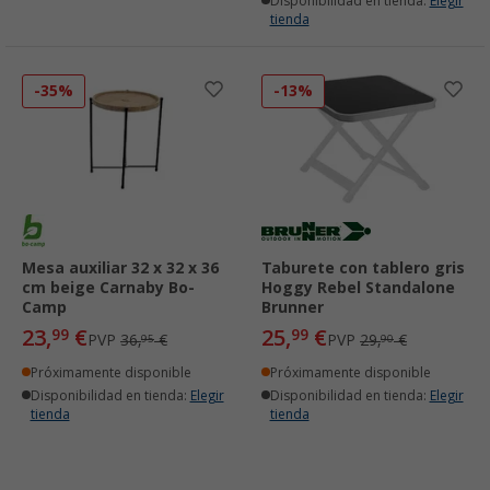
Disponibilidad en tienda:
Elegir
tienda
-35%
-13%
Mesa auxiliar 32 x 32 x 36
Taburete con tablero gris
cm beige Carnaby Bo-
Hoggy Rebel Standalone
Camp
Brunner
23,
€
25,
€
99
99
PVP
36,
€
PVP
29,
€
95
90
Próximamente disponible
Próximamente disponible
Disponibilidad en tienda:
Elegir
Disponibilidad en tienda:
Elegir
tienda
tienda