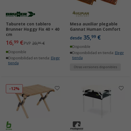
Taburete con tablero
Mesa auxiliar plegable
Brunner Hoggy Fix 40 × 40
Gannat Human Comfort
cm
35,
€
99
desde
16,
€
99
PVP
20,
€
90
Disponible
Disponible
Disponibilidad en tienda:
Elegir
tienda
Disponibilidad en tienda:
Elegir
tienda
Otras versiones disponibles
-12%