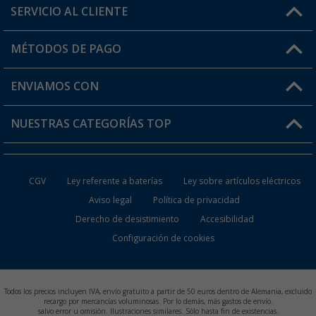
SERVICIO AL CLIENTE
Conviértete en distribuidor
Mi cuenta
MÉTODOS DE PAGO
FAQ y Contacto
Mi lista de favoritos
Información de envío
ENVIAMOS CON
Tarjeta Berger Digital
Devoluciones
NUESTRAS CATEGORÍAS TOP
¿Dónde está mi pedido?
Accesorios caravanas y autocaravanas
Conviértete en distribuidor
CGV
Ley referente a baterías
Ley sobre artículos eléctricos
Inodoros de Camping
Aviso legal
Política de privacidad
Derecho de desistimiento
Accesibilidad
Muebles de Camping
Configuración de cookies
Neveras Portátiles
Aires Acondicionados
Todos los precios incluyen IVA, envío gratuito a partir de 50 euros dentro de Alemania, excluido
recargo por mercancías voluminosas. Por lo demás, más gastos de envío.
salvo error u omisión. Ilustraciones similares. Sólo hasta fin de existencias.
Baterías de Camping