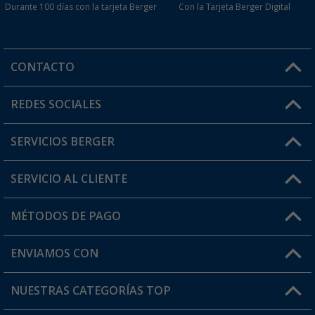
Durante 100 días con la tarjeta Berger
Con la Tarjeta Berger Digital
CONTACTO
Horario de atención al cliente:
REDES SOCIALES
Lun. - Vier.: 8:00 - 17:00
SERVICIOS BERGER
¿Tienes alguna duda?
SERVICIO AL CLIENTE
Conviértete en distribuidor
Mi cuenta
MÉTODOS DE PAGO
FAQ y Contacto
Mi lista de favoritos
Información de envío
ENVIAMOS CON
Tarjeta Berger Digital
Devoluciones
NUESTRAS CATEGORÍAS TOP
¿Dónde está mi pedido?