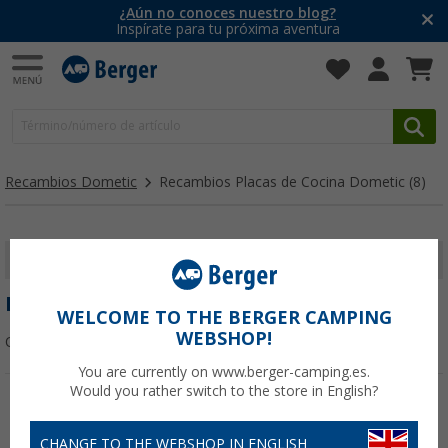
¿Aún no conoces nuestro blog?
Inspírate para tu próxima aventura
Recambios Dometic
Recambios Placas de Cocina Dometic
(8)
MOSTRAR FILTROS
RECAMBIOS PLACAS DE COCINA DOMETIC
WELCOME TO THE BERGER CAMPING
WEBSHOP!
Ordenar:
You are currently on www.berger-camping.es.
Would you rather switch to the store in English?
CHANGE TO THE WEBSHOP IN ENGLISH