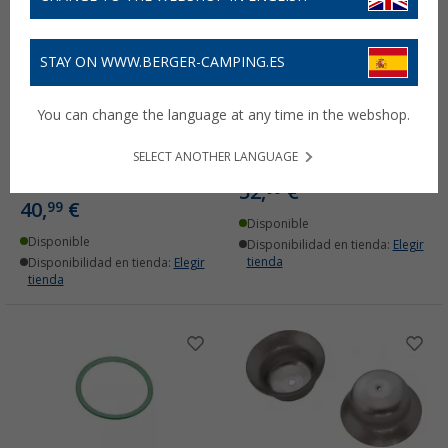
STAY ON WWW.BERGER-CAMPING.ES
You can change the language at any time in the webshop.
Kit de termopar Dometic
Bisagra Dometic
de 25 cm con conector
adecuada para cubiertas
SELECT ANOTHER LANGUAGE
redondo, número de
de cristal (juego de 2)
referencia 407159456
52,
€
99
40,
€
99
Disponible
Disponible
Disponibilidad en tienda:
Elegir
tienda
Disponibilidad en tienda:
Elegir
tienda