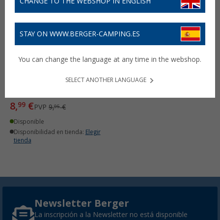
CHANGE TO THE WEBSHOP IN ENGLISH
STAY ON WWW.BERGER-CAMPING.ES
You can change the language at any time in the webshop.
Hojas de afeitar de
chinchilla para maquinilla
de afeitar universal
SELECT ANOTHER LANGUAGE
(1)
8,
€
99
PVP
9,
€
95
Disponible
Disponibilidad en tienda:
Elegir
tienda
Newsletter Berger
La inscripción a la Newsletter no está disponible