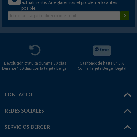
actualmente. Arreglaremos el problema lo antes
posible.
Devolución gratuita durante 30 días
Cashback de hasta un 5%
Durante 100 días con la tarjeta Berger
Con la Tarjeta Berger Digital
CONTACTO
Horario de atención al cliente:
REDES SOCIALES
Lun. - Vier.: 8:00 - 17:00
SERVICIOS BERGER
¿Tienes alguna duda?