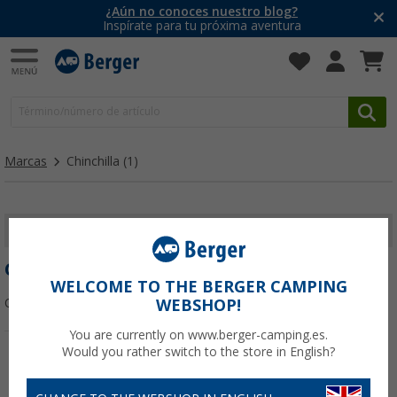
¿Aún no conoces nuestro blog?
Inspírate para tu próxima aventura
Marcas
Chinchilla
(1)
MOSTRAR FILTROS
CHINCHILLA
WELCOME TO THE BERGER CAMPING
Ordenar:
WEBSHOP!
You are currently on www.berger-camping.es.
Would you rather switch to the store in English?
-9%