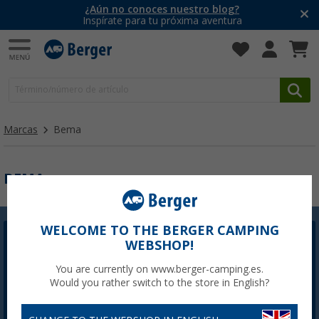
¿Aún no conoces nuestro blog?
Inspírate para tu próxima aventura
Marcas
Bema
BEMA
WELCOME TO THE BERGER CAMPING
Newsletter Berger
WEBSHOP!
La inscripción a la Newsletter no está disponible
You are currently on www.berger-camping.es.
actualmente. Arreglaremos el problema lo antes
Would you rather switch to the store in English?
posible.