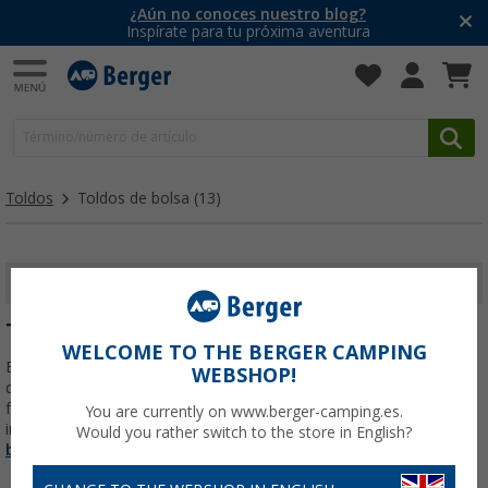
¿Aún no conoces nuestro blog?
Inspírate para tu próxima aventura
Toldos
Toldos de bolsa
(13)
MOSTRAR FILTROS
TOLDOS DE BOLSA
WELCOME TO THE BERGER CAMPING
El toldo de bolsa es la solución más ligera y rápida de montar para
WEBSHOP!
dar sombra a tu caravana o furgoneta camper. Se aloja en una
funda blanda que se desliza por la guía del vehículo y permanece
You are currently on www.berger-camping.es.
instalado incluso durante los viajes, así
Leer más sobre
Toldos de
Would you rather switch to the store in English?
bolsa
...