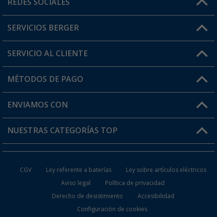
REDES SOCIALES
Lun. - Vier.: 8:00 - 17:00
SERVICIOS BERGER
¿Tienes alguna duda?
SERVICIO AL CLIENTE
Conviértete en distribuidor
Mi cuenta
MÉTODOS DE PAGO
FAQ y Contacto
Mi lista de favoritos
Información de envío
ENVIAMOS CON
Tarjeta Berger Digital
Devoluciones
NUESTRAS CATEGORÍAS TOP
¿Dónde está mi pedido?
Accesorios caravanas y autocaravanas
Conviértete en distribuidor
CGV
Ley referente a baterías
Ley sobre artículos eléctricos
Inodoros de Camping
Aviso legal
Política de privacidad
Derecho de desistimiento
Accesibilidad
Muebles de Camping
Configuración de cookies