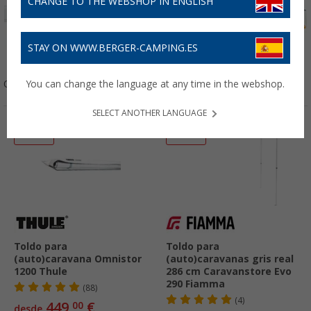
CHANGE TO THE WEBSHOP IN ENGLISH
STAY ON WWW.BERGER-CAMPING.ES
de Cassette
De Bolsa
de Ventana
Vela
Ordenar:
You can change the language at any time in the webshop.
SELECT ANOTHER LANGUAGE
-21%
-18%
Toldo para
Toldo para
(auto)caravana Omnistor
(auto)caravanas gris real
1200 Thule
286 cm Caravanstore Evo
290 Fiamma
(88)
(4)
449,
€
00
desde