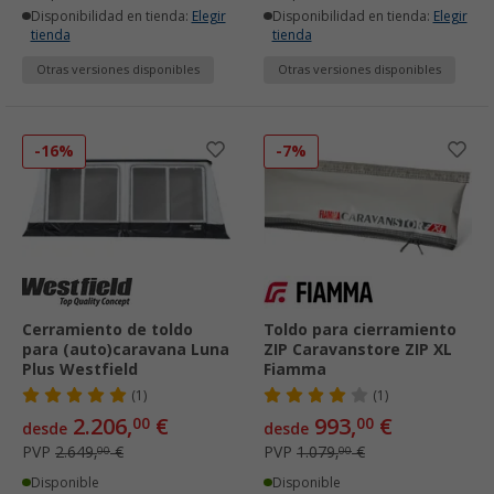
Disponibilidad en tienda:
Elegir
Disponibilidad en tienda:
Elegir
tienda
tienda
Otras versiones disponibles
Otras versiones disponibles
-16%
-7%
Cerramiento de toldo
Toldo para cierramiento
para (auto)caravana Luna
ZIP Caravanstore ZIP XL
Plus Westfield
Fiamma
(1)
(1)
2.206,
€
993,
€
00
00
desde
desde
PVP
2.649,
€
PVP
1.079,
€
00
00
Disponible
Disponible