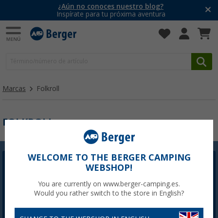
¿Aún no conoces nuestro blog?
Inspírate para tu próxima aventura
Marcas
Folkroll
FOLKROLL
WELCOME TO THE BERGER CAMPING
Newsletter Berger
WEBSHOP!
La inscripción a la Newsletter no está disponible
You are currently on www.berger-camping.es.
actualmente. Arreglaremos el problema lo antes
Would you rather switch to the store in English?
posible.