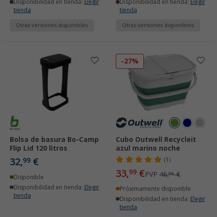
Disponibilidad en tienda:
Elegir
Disponibilidad en tienda:
Elegir
tienda
tienda
Otras versiones disponibles
Otras versiones disponibles
-27%
Bolsa de basura Bo-Camp
Cubo Outwell Recycleit
Flip Lid 120 litros
azul marino noche
32,
€
99
(1)
33,
€
99
PVP
46,
€
95
Disponible
Disponibilidad en tienda:
Elegir
Próximamente disponible
tienda
Disponibilidad en tienda:
Elegir
tienda