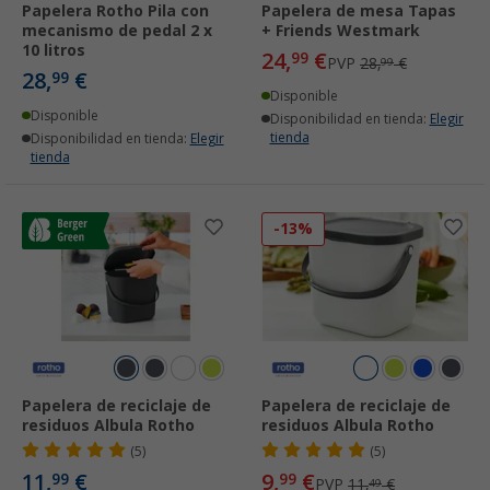
Papelera Rotho Pila con
Papelera de mesa Tapas
mecanismo de pedal 2 x
+ Friends Westmark
10 litros
24,
€
99
PVP
28,
€
99
28,
€
99
Disponible
Disponible
Disponibilidad en tienda:
Elegir
tienda
Disponibilidad en tienda:
Elegir
tienda
-13%
Papelera de reciclaje de
Papelera de reciclaje de
residuos Albula Rotho
residuos Albula Rotho
(5)
(5)
11,
€
9,
€
99
99
PVP
11,
€
49