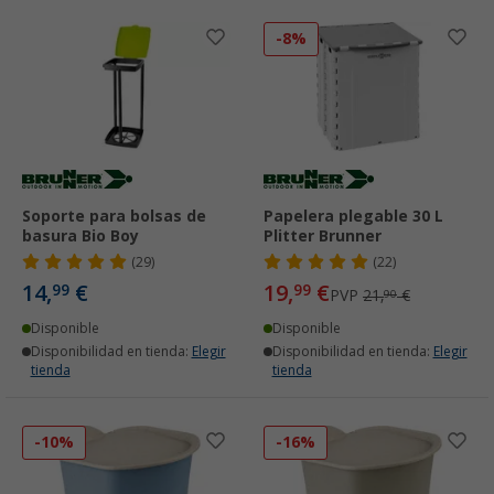
-8%
Soporte para bolsas de
Papelera plegable 30 L
basura Bio Boy
Plitter Brunner
(29)
(22)
14,
€
19,
€
99
99
PVP
21,
€
90
Disponible
Disponible
Disponibilidad en tienda:
Elegir
Disponibilidad en tienda:
Elegir
tienda
tienda
-10%
-16%