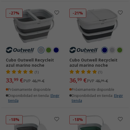
-27%
-21%
Cubo Outwell Recycleit
Cubo Outwell Recycleit
azul marino noche
azul marino noche
(1)
(1)
33,
€
36,
€
99
99
PVP
46,
€
PVP
46,
€
95
95
Próximamente disponible
Próximamente disponible
Disponibilidad en tienda:
Elegir
Disponibilidad en tienda:
Elegir
tienda
tienda
-18%
-18%