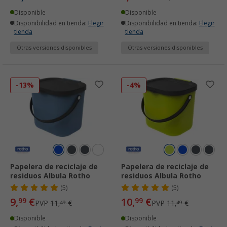
Disponible
Disponible
Disponibilidad en tienda:
Elegir
Disponibilidad en tienda:
Elegir
tienda
tienda
Otras versiones disponibles
Otras versiones disponibles
-13%
-4%
Papelera de reciclaje de
Papelera de reciclaje de
residuos Albula Rotho
residuos Albula Rotho
(5)
(5)
9,
€
10,
€
99
99
PVP
11,
€
PVP
11,
€
49
49
Disponible
Disponible