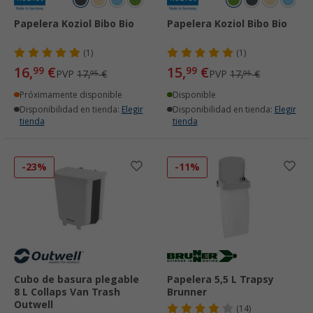
Papelera Koziol Bibo Bio
Papelera Koziol Bibo Bio
(1)
(1)
16,
€
15,
€
99
99
PVP
17,
€
PVP
17,
€
95
95
Próximamente disponible
Disponible
Disponibilidad en tienda:
Elegir
Disponibilidad en tienda:
Elegir
tienda
tienda
-23%
-11%
Cubo de basura plegable
Papelera 5,5 L Trapsy
8 L Collaps Van Trash
Brunner
Outwell
(14)