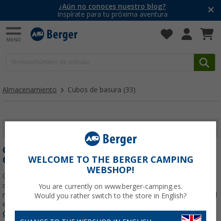
¿Aún no conoces nuestro blog?
Inspírate para tu próxima aventura
Almacenamiento
Cubos de basura
(33)
MOSTRAR FILTROS
CUBOS DE BASURA PARA CAMPING Y
CARAVANAS: PRÁCTICOS Y FUNCIONALES
WELCOME TO THE BERGER CAMPING
WEBSHOP!
Cuando te embarcas en una aventura al aire libre, ya sea en una
caravana, autocaravana o simplemente acampando, la gestión de
You are currently on www.berger-camping.es.
residuos se convierte en un aspecto fundamental para mantener el
Would you rather switch to the store in English?
entorno limpio y ordenado . Los cubos de basura
Leer más sobre
Cubos de basura
...