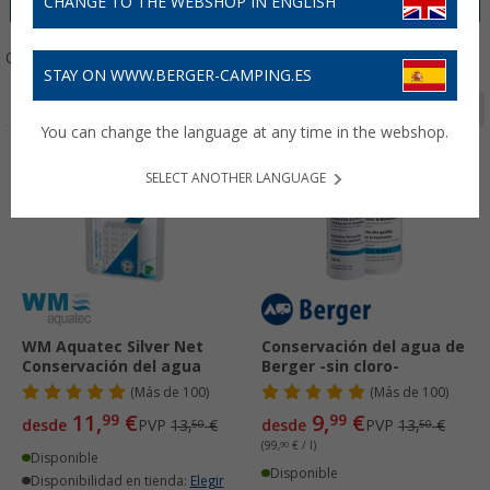
CHANGE TO THE WEBSHOP IN ENGLISH
Ordenar:
STAY ON WWW.BERGER-CAMPING.ES
Página 1 de 2
You can change the language at any time in the webshop.
-11%
-26%
SELECT ANOTHER LANGUAGE
WM Aquatec Silver Net
Conservación del agua de
Conservación del agua
Berger -sin cloro-
(
Más de
100)
(
Más de
100)
11,
€
9,
€
99
99
desde
PVP
13,
€
desde
PVP
13,
€
50
50
(99,
90
€ / l)
Disponible
Disponible
Disponibilidad en tienda:
Elegir