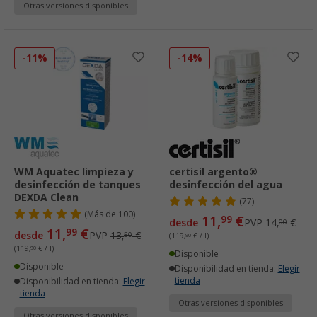
Otras versiones disponibles
-11%
-14%
WM Aquatec limpieza y
certisil argento®
desinfección de tanques
desinfección del agua
DEXDA Clean
(77)
(
Más de
100)
11,
€
99
desde
PVP
14,
€
00
11,
€
99
desde
PVP
13,
€
50
(119,
90
€ / l)
(119,
90
€ / l)
Disponible
Disponible
Disponibilidad en tienda:
Elegir
tienda
Disponibilidad en tienda:
Elegir
tienda
Otras versiones disponibles
Otras versiones disponibles