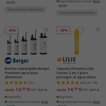
Disponibilidad en tienda:
Elegir
tienda
tienda
Otras versiones disponibles
Otras versiones disponibles
-25%
-25%
Bomba sumergible Berger
Cápsula filtrante Lilie
Premium apta para
Certec 3 en 1 para
alimentos
proteger el agua dulce
(22)
(
Más de
100)
14,
€
14,
€
99
99
desde
PVP
19,
€
desde
PVP
19,
€
99
99
Disponible
Disponible
Disponibilidad en tienda:
Elegir
Disponibilidad en tienda:
Elegir
tienda
tienda