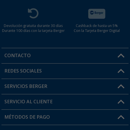
Devolución gratuita durante 30 días
Cashback de hasta un 5%
Durante 100 días con la tarjeta Berger
Con la Tarjeta Berger Digital
CONTACTO
Horario de atención al cliente:
REDES SOCIALES
Lun. - Vier.: 8:00 - 17:00
SERVICIOS BERGER
¿Tienes alguna duda?
SERVICIO AL CLIENTE
Conviértete en distribuidor
Mi cuenta
MÉTODOS DE PAGO
FAQ y Contacto
Mi lista de favoritos