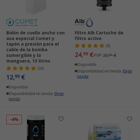
Bidón de cuello ancho con
Filtro Alb Cartucho de
asa especial Comet y
filtro activo
tapón a presión para el
(9)
cable de la bomba
24,
€
99
sumergible y la
PVP
25,
€
90
manguera, 13 litros
Disponible
(36)
Disponibilidad en tienda:
Elegir
12,
€
99
tienda
Disponible
Disponibilidad en tienda:
Elegir
tienda
-4%