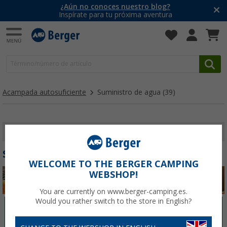
¿Aún no conoces nuestro blog?
Inspírate para tu próxima aventura
Acampada autosuficiente
Suministro de agua
(39)
MOSTRAR FILTROS
SUMINISTRO DE AGUA
WELCOME TO THE BERGER CAMPING
WEBSHOP!
You are currently on www.berger-camping.es.
Would you rather switch to the store in English?
Electricidad
Agua
Gas
Baño / Sanitarios