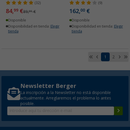
(32)
(9)
84,
€
162,
€
99
00
89,
€
99
Disponible
Disponible
Disponibilidad en tienda:
Elegir
Disponibilidad en tienda:
Elegir
tienda
tienda
1
2
Newsletter Berger
La inscripción a la Newsletter no está disponible
actualmente. Arreglaremos el problema lo antes
posible.