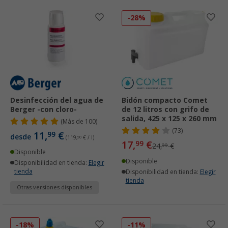
-28%
Desinfección del agua de
Bidón compacto Comet
Berger -con cloro-
de 12 litros con grifo de
salida, 425 x 125 x 260 mm
(
Más de
100)
(73)
11,
€
99
desde
(119,
90
€ / l)
17,
€
99
24,
€
99
Disponible
Disponible
Disponibilidad en tienda:
Elegir
tienda
Disponibilidad en tienda:
Elegir
tienda
Otras versiones disponibles
-18%
-11%