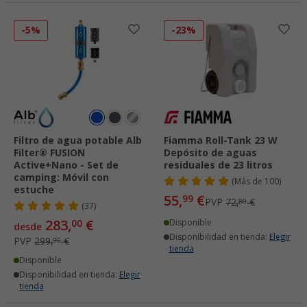
-5%
-23%
Filtro de agua potable Alb
Fiamma Roll-Tank 23 W
Filter® FUSION
Depósito de aguas
Active+Nano - Set de
residuales de 23 litros
camping: Móvil con
(
Más de
100)
estuche
55,
€
99
PVP
72,
€
80
(37)
283,
€
00
Disponible
desde
Disponibilidad en tienda:
Elegir
PVP
299,
€
90
tienda
Disponible
Disponibilidad en tienda:
Elegir
tienda