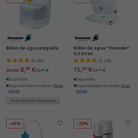
Bidón de agua plegable
Bidón de agua "Flounder"
9,4 litros
(80)
(49)
8,
€
15,
€
99
99
desde
10,
€
17,
€
99
99
Disponible
Disponible
Disponibilidad en tienda:
Elegir
Disponibilidad en tienda:
Elegir
tienda
tienda
Otras versiones disponibles
-41%
-22%