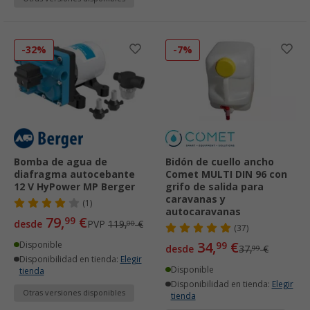
-32%
-7%
Bomba de agua de
Bidón de cuello ancho
diafragma autocebante
Comet MULTI DIN 96 con
12 V HyPower MP Berger
grifo de salida para
caravanas y
(1)
autocaravanas
79,
€
99
desde
PVP
119,
€
00
(37)
34,
€
Disponible
99
desde
37,
€
99
Disponibilidad en tienda:
Elegir
Disponible
tienda
Disponibilidad en tienda:
Elegir
Otras versiones disponibles
tienda