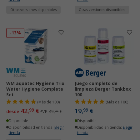
Otras versiones disponibles
Otras versiones disponibles
-13%
WM aquatec Hygiene Trio
Juego completo de
Water Hygiene Complete
limpieza Berger Tankbox
Set
100
(
Más de
100)
(
Más de
100)
42,
€
19,
€
99
99
desde
PVP
49,
€
90
Disponible
Disponible
Disponibilidad en tienda:
Elegir
Disponibilidad en tienda:
Elegir
tienda
tienda