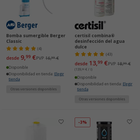
Bomba sumergible Berger
certisil combina®
Classic
desinfección del agua
dulce
(4)
(43)
9,
€
99
desde
PVP
16,
€
99
13,
€
99
desde
PVP
18,
€
00
Disponible
(139,
90
€ / l)
Disponibilidad en tienda:
Elegir
Disponible
tienda
Disponibilidad en tienda:
Elegir
Otras versiones disponibles
tienda
Otras versiones disponibles
-3%