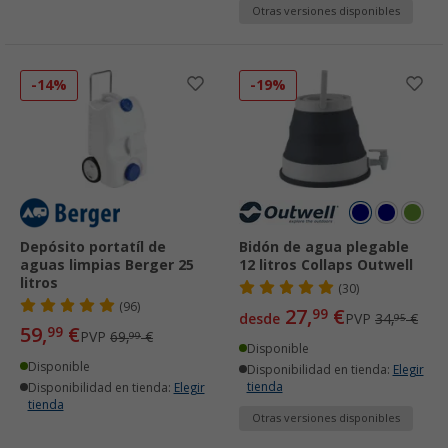
Otras versiones disponibles
-14%
-19%
Depósito portatíl de
Bidón de agua plegable
aguas limpias Berger 25
12 litros Collaps Outwell
litros
(30)
(96)
27,
€
99
desde
PVP
34,
€
95
59,
€
99
PVP
69,
€
99
Disponible
Disponible
Disponibilidad en tienda:
Elegir
tienda
Disponibilidad en tienda:
Elegir
tienda
Otras versiones disponibles