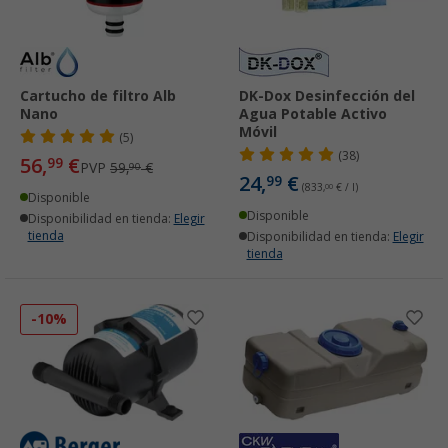
Cartucho de filtro Alb
DK-Dox Desinfección del
Nano
Agua Potable Activo
Móvil
(5)
(38)
56,
€
99
PVP
59,
€
90
24,
€
99
(833,
00
€ / l)
Disponible
Disponible
Disponibilidad en tienda:
Elegir
tienda
Disponibilidad en tienda:
Elegir
tienda
-10%