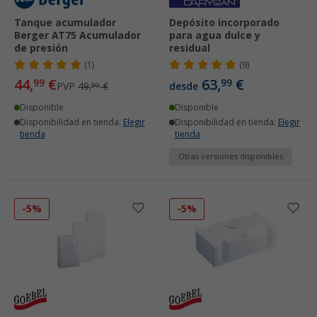
Tanque acumulador
Depósito incorporado
Berger AT75 Acumulador
para agua dulce y
de presión
residual
(1)
(9)
44,
€
63,
€
99
99
PVP
49,
€
desde
99
Disponible
Disponible
Disponibilidad en tienda:
Elegir
Disponibilidad en tienda:
Elegir
tienda
tienda
Otras versiones disponibles
-5%
-5%