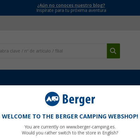
¿Aún no conoces nuestro blog?
Inspírate para tu próxima aventura
WELCOME TO THE BERGER CAMPING WEBSHOP!
TIVO
You are currently on www.berger-camping.es.
Would you rather switch to the store in English?