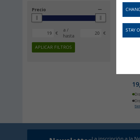
CHANG
Precio
a /
STAY 
€
€
hasta
APLICAR FILTROS
IMT
19
Di
Di
ti
La inscripción a la N