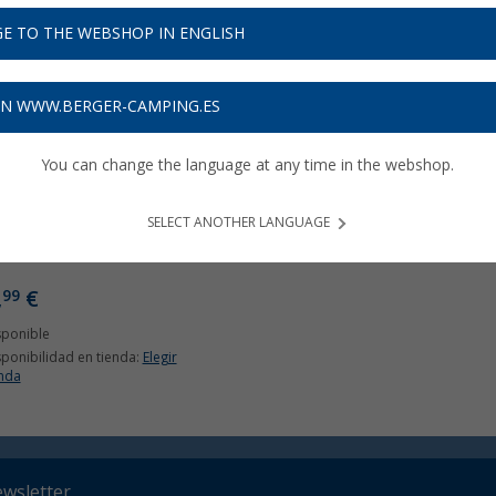
E TO THE WEBSHOP IN ENGLISH
ON WWW.BERGER-CAMPING.ES
You can change the language at any time in the webshop.
SELECT ANOTHER LANGUAGE
EST - El libro
,
€
99
sponible
sponibilidad en tienda:
Elegir
enda
ewsletter