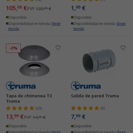
105,
€
1,
€
00
99
PVP
120,
€
99
Disponible
Disponible
Disponibilidad en tienda:
Elegir
Disponibilidad en tienda:
Elegir
tienda
tienda
-3%
Tapa de chimenea T3
Salida de pared Truma
Truma
(23)
(5)
13,
€
7,
€
99
99
PVP
14,
€
49
Disponible
Disponible
Disponibilidad en tienda:
Elegir
Disponibilidad en tienda:
Elegir