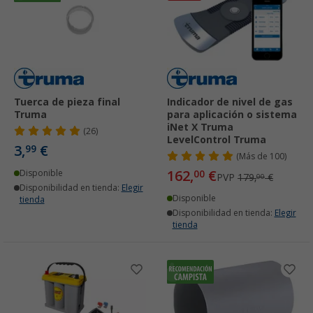
Tuerca de pieza final
Indicador de nivel de gas
Truma
para aplicación o sistema
iNet X Truma
(26)
LevelControl Truma
3,
€
99
(
Más de
100)
162,
€
Disponible
00
PVP
179,
€
00
Disponibilidad en tienda:
Elegir
Disponible
tienda
Disponibilidad en tienda:
Elegir
tienda