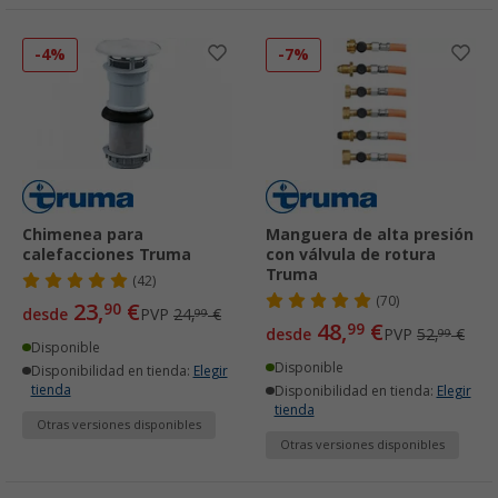
-4%
-7%
Chimenea para
Manguera de alta presión
calefacciones Truma
con válvula de rotura
Truma
(42)
(70)
23,
€
90
desde
PVP
24,
€
99
48,
€
99
desde
PVP
52,
€
99
Disponible
Disponible
Disponibilidad en tienda:
Elegir
tienda
Disponibilidad en tienda:
Elegir
tienda
Otras versiones disponibles
Otras versiones disponibles