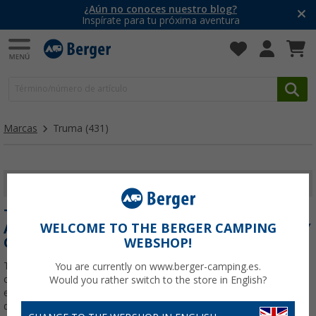
¿Aún no conoces nuestro blog?
Inspírate para tu próxima aventura
Marcas
Truma
(431)
MOSTRAR FILTROS
TRUMA: CALEFACCIÓN, AIRE
ACONDICIONADO Y GAS PARA CARAVANA Y
WELCOME TO THE BERGER CAMPING
CAMPER
WEBSHOP!
Truma : calefacción, aire acondicionado y gas para caravana y
You are currently on www.berger-camping.es.
camper para viajar cómodo todo el año. En Berger Camping
Would you rather switch to the store in English?
encontrarás sistemas de climatización, agua caliente, reguladores
de gas, movers y accesorios originales Truma con
Leer más sobre