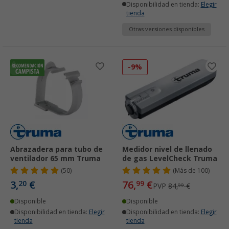
Disponibilidad en tienda:
Elegir
tienda
Otras versiones disponibles
-9%
Abrazadera para tubo de
Medidor nivel de llenado
ventilador 65 mm Truma
de gas LevelCheck Truma
(50)
(
Más de
100)
3,
€
76,
€
20
99
PVP
84,
€
99
Disponible
Disponible
Disponibilidad en tienda:
Elegir
Disponibilidad en tienda:
Elegir
tienda
tienda