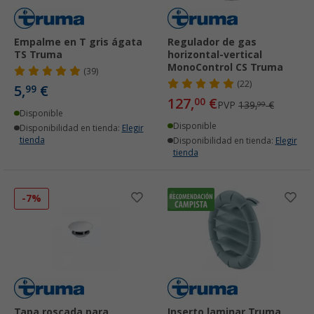
Empalme en T gris ágata
Regulador de gas
TS Truma
horizontal-vertical
MonoControl CS Truma
(39)
(22)
5,
€
99
127,
€
00
PVP
139,
€
99
Disponible
Disponible
Disponibilidad en tienda:
Elegir
tienda
Disponibilidad en tienda:
Elegir
tienda
-7%
Tapa roscada para
Inserto laminar Truma