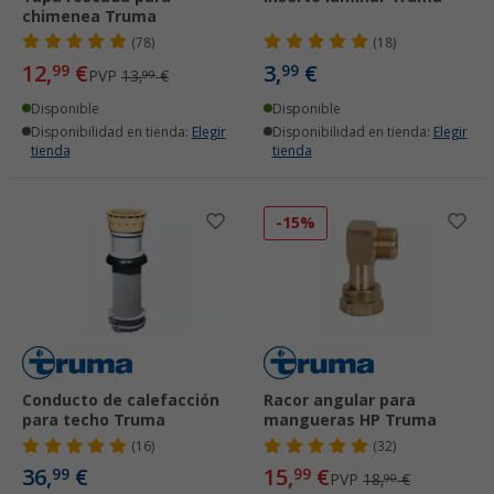
chimenea Truma
(78)
(18)
12,
€
3,
€
99
99
PVP
13,
€
99
Disponible
Disponible
Disponibilidad en tienda:
Elegir
Disponibilidad en tienda:
Elegir
tienda
tienda
-15%
Conducto de calefacción
Racor angular para
para techo Truma
mangueras HP Truma
(16)
(32)
36,
€
15,
€
99
99
PVP
18,
€
90