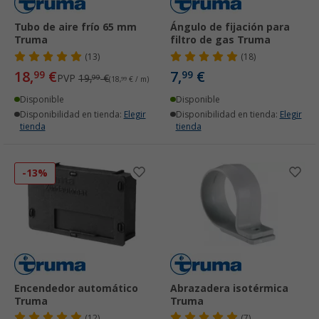
Tubo de aire frío 65 mm
Ángulo de fijación para
Truma
filtro de gas Truma
(13)
(18)
18,
€
7,
€
99
99
PVP
19,
€
99
(18,
99
€ / m)
Disponible
Disponible
Disponibilidad en tienda:
Elegir
Disponibilidad en tienda:
Elegir
tienda
tienda
-13%
Encendedor automático
Abrazadera isotérmica
Truma
Truma
(12)
(7)