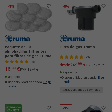
-8%
-8%
Paquete de 10
Filtro de gas Truma
almohadillas filtrantes
para filtros de gas Truma
(93)
(95)
52,
€
99
desde
PVP
57,
€
99
16,
€
99
PVP
18,
€
49
Disponible
Disponible
Disponibilidad en tienda:
Elegir
tienda
Disponibilidad en tienda:
Elegir
tienda
Otras versiones disponibles
-9%