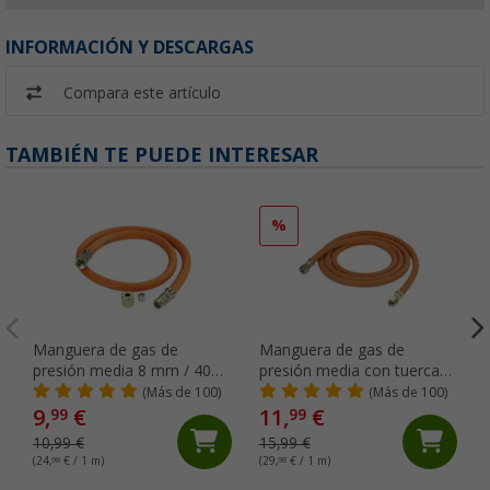
INFORMACIÓN Y DESCARGAS
Compara este artículo
TAMBIÉN TE PUEDE INTERESAR
%
Manguera de gas de
Manguera de gas de
presión media 8 mm / 40
presión media con tuerca
cm GOK
de unión G1 1/4” en ambos
(Más de 100)
(Más de 100)
lados PS 10 bar 6,3 x 3,5 x
9,
€
11,
€
99
99
40 cm GOK
10,99 €
15,99 €
(24,
98
€ / 1 m)
(29,
98
€ / 1 m)