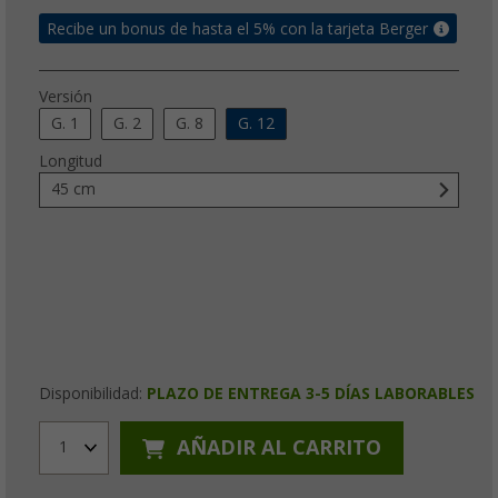
Recibe un bonus de hasta el 5% con la tarjeta Berger
Versión
G. 1
G. 2
G. 8
G. 12
Longitud
45 cm
Disponibilidad:
PLAZO DE ENTREGA 3-5 DÍAS LABORABLES
AÑADIR AL CARRITO
1