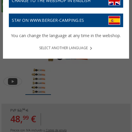
CHANGE TO THE WEBSHOP IN ENGLISH
STAY ON WWW.BERGER-CAMPING.ES
You can change the language at any time in the webshop.
SELECT ANOTHER LANGUAGE
99
PVP
52,
€
48,
€
99
Precios con IVA incluido
+ Costes de envío