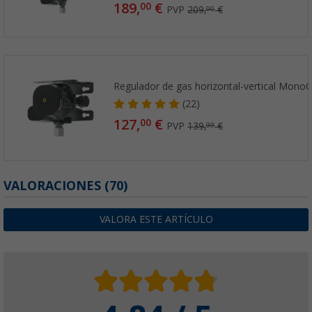
189,
€
00
PVP
209,
€
00
Regulador de gas horizontal-vertical Mono
(22)
127,
€
00
PVP
139,
€
99
VALORACIONES
(70)
VALORA ESTE ARTÍCULO