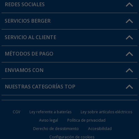
Horario de atención al cliente:
REDES SOCIALES
Lun. - Vier.: 8:00 - 17:00
SERVICIOS BERGER
¿Tienes alguna duda?
SERVICIO AL CLIENTE
Conviértete en distribuidor
Mi cuenta
MÉTODOS DE PAGO
FAQ y Contacto
Mi lista de favoritos
Información de envío
ENVIAMOS CON
Tarjeta Berger Digital
Devoluciones
NUESTRAS CATEGORÍAS TOP
¿Dónde está mi pedido?
Accesorios caravanas y autocaravanas
Conviértete en distribuidor
CGV
Ley referente a baterías
Ley sobre artículos eléctricos
Inodoros de Camping
Aviso legal
Política de privacidad
Derecho de desistimiento
Accesibilidad
Muebles de Camping
Configuración de cookies