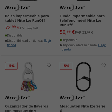
Bolsa impermeable para
Funda impermeable para
tablet Nite Ize RunOff
teléfono móvil Nite Ize
RunOff
72,
€
99
PVP
83,
€
49
50,
€
99
PVP
58,
€
99
Disponible
Disponible
Disponibilidad en tienda:
Elegir
tienda
Disponibilidad en tienda:
Elegir
tienda
-5%
-5%
Organizador de llaveros
Mosquetón Nite Ize Serie
con mosquetón y
G