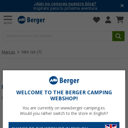
¿Aún no conoces nuestro blog?
Inspírate para tu próxima aventura
Marcas
Nite Ize
(7)
MOSTRAR FILTROS
NITE IZE
WELCOME TO THE BERGER CAMPING
Ordenar:
WEBSHOP!
You are currently on www.berger-camping.es.
Would you rather switch to the store in English?
-14%