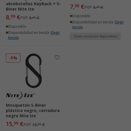
abrebotellas KeyRack + S-
7,
€
99
PVP
8,
€
49
Biner Nite Ize
8,
€
99
Disponible
PVP
9,
€
49
Disponibilidad en tienda:
Elegir
Disponible
tienda
Disponibilidad en tienda:
Elegir
Otras versiones disponibles
tienda
-5%
Mosquetón S-Biner
plástico negro, cerradura
negro Nite Ize
15,
€
99
PVP
16,
€
99