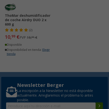
ThoMar deshumidificador
de coche Airdry DUO 2 x
600 g
(2)
10,
€
99
PVP
19,
€
99
Disponible
Disponibilidad en tienda:
Elegir
tienda
Newsletter Berger
La inscripción a la Newsletter no está disponible
actualmente. Arreglaremos el problema lo antes
posible.