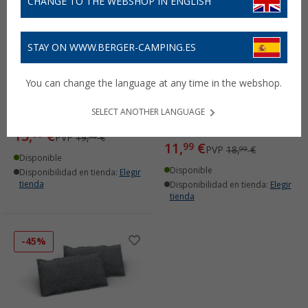
CHANGE TO THE WEBSHOP IN ENGLISH
STAY ON WWW.BERGER-CAMPING.ES
You can change the language at any time in the webshop.
Deshumidificador ThoMar
Deshumidificadores para
Multi Dry
coche Thomar Airdry
Auto juego de 2
SELECT ANOTHER LANGUAGE
(46)
(38)
15,
€
99
PVP
19,
€
50
11,
€
99
PVP
18,
€
99
Disponible
Disponible
Disponibilidad en tienda:
Elegir
tienda
Disponibilidad en tienda:
Elegir
tienda
-45%