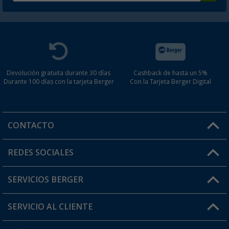
Devolución gratuita durante 30 días
Cashback de hasta un 5%
Durante 100 días con la tarjeta Berger
Con la Tarjeta Berger Digital
CONTACTO
Horario de atención al cliente:
REDES SOCIALES
Lun. - Vier.: 8:00 - 17:00
SERVICIOS BERGER
¿Tienes alguna duda?
SERVICIO AL CLIENTE
Conviértete en distribuidor