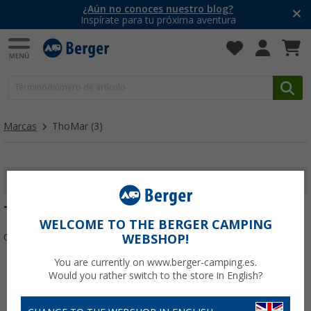
¿Aún no conoces nuestro blog?
Inspírate para tu próxima aventura
Marcas
ThoMar
(3)
MOSTRAR FILTROS
THOMAR
WELCOME TO THE BERGER CAMPING
Ordenar:
WEBSHOP!
You are currently on www.berger-camping.es.
Would you rather switch to the store in English?
-18%
-36%