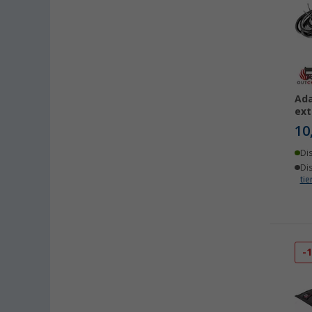
Ada
ext
10
Di
Di
ti
-