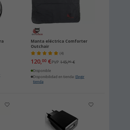
ra
Manta eléctrica Comforter
Outchair
(4)
120,
€
00
PVP
145,
€
90
Disponible
r
Disponibilidad en tienda:
Elegir
tienda