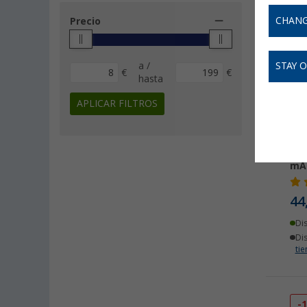
CHANG
Precio
a /
STAY 
€
€
hasta
APLICAR FILTROS
Bat
mA
44
Di
Di
ti
-