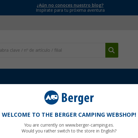
¿Aún no conoces nuestro blog?
Inspírate para tu próxima aventura
WELCOME TO THE BERGER CAMPING WEBSHOP!
HAIR
You are currently on www.berger-camping.es.
Would you rather switch to the store in English?