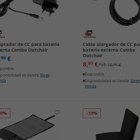
ptador de CC para batería
Cable alargador de CC pa
erna Combo Outchair
batería externa Combo
Outchair
,
€
99
8,
€
99
PVP
10,
€
90
sponible
Disponible
sponibilidad en tienda:
Elegir
enda
Disponibilidad en tienda:
Elegi
tienda
10%
-19%