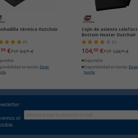
ohadilla térmica Outchair
Cojín de asiento calefact
Bottom Heater Outchair
(1)
(1)
,
€
104,
€
99
00
PVP
94,
€
PVP
129,
€
90
90
sponible
Disponible
sponibilidad en tienda:
Elegir
Disponibilidad en tienda:
Elegi
enda
tienda
ewsletter
aremos el
sible.