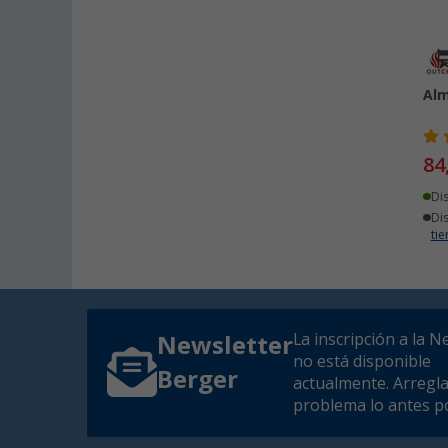
Alm
84
Di
Di
ti
La inscripción a la N
Newsletter
no está disponible
Berger
actualmente. Arregl
problema lo antes po