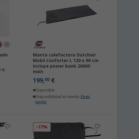
tado
Manta calefactora Outchair
Mobil Conforter L 120 x 90 cm
incluye power bank 20000
€
0
mAh
199,
€
00
r
Disponible
Disponibilidad en tienda:
Elegir
tienda
-17%