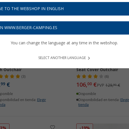
E TO THE WEBSHOP IN ENGLISH
-18%
ON WWW.BERGER-CAMPING.ES
You can change the language at any time in the webshop.
SELECT ANOTHER LANGUAGE
ería externa 5 V / 10 000
Funda de silla calefactad
h Outchair
Seat Cover Outchair
(3)
(6)
,
€
106,
€
99
00
PVP
129,
€
90
sponible
Disponible
sponibilidad en tienda:
Elegir
Disponibilidad en tienda:
Elegi
enda
tienda
13%
-19%