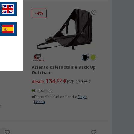
-4%
a
Asiento calefactable Back Up
Outchair
134,
€
00
desde
PVP
139,
€
90
Disponible
Disponibilidad en tienda:
Elegir
tienda
r