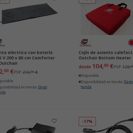
ta eléctrica con batería
Cojín de asiento calefac
5 V 200 x 80 cm Comforter
Outchair Bottom Heater
Outchair
104,
€
00
desde
PVP
129,
9
2,
€
00
PVP
210,
€
90
Disponible
sponible
Disponibilidad en tienda:
Elegi
tienda
sponibilidad en tienda:
Elegir
enda
-17%