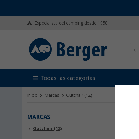
Especialista del camping desde 1958
Todas las categorías
Inicio
Marcas
Outchair
(12)
MARCAS
OUTC
Outchair (12)