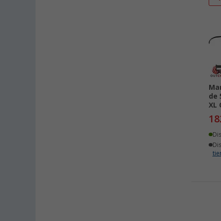
Man
de 
XL 
18
Di
Di
ti