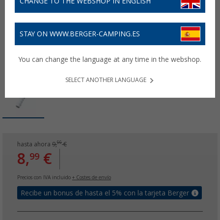
CHANGE TO THE WEBSHOP IN ENGLISH
STAY ON WWW.BERGER-CAMPING.ES
You can change the language at any time in the webshop.
SELECT ANOTHER LANGUAGE
99
hasta ahora
9,
€
8,
€
99
Precios con IVA incluido
+ Costes de envío
Recibe un bonus de hasta el 5% con la tarjeta Berger