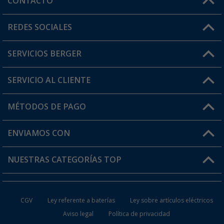
CONTACTO
Horario de atención al cliente:
REDES SOCIALES
Lun. - Vier.: 8:00 - 17:00
SERVICIOS BERGER
¿Tienes alguna duda?
SERVICIO AL CLIENTE
Conviértete en distribuidor
Mi cuenta
MÉTODOS DE PAGO
FAQ y Contacto
Mi lista de favoritos
Información de envío
ENVIAMOS CON
Tarjeta Berger Digital
Devoluciones
NUESTRAS CATEGORÍAS TOP
¿Dónde está mi pedido?
Accesorios caravanas y autocaravanas
Conviértete en distribuidor
CGV
Ley referente a baterías
Ley sobre artículos eléctricos
Inodoros de Camping
Aviso legal
Política de privacidad