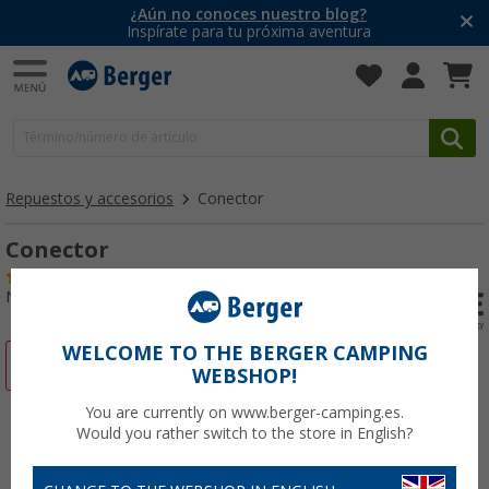
¿Aún no conoces nuestro blog?
Inspírate para tu próxima aventura
Repuestos y accesorios
Conector
Conector
(60)
Nº de artículo 129940
WELCOME TO THE BERGER CAMPING
-10%
WEBSHOP!
You are currently on www.berger-camping.es.
Would you rather switch to the store in English?