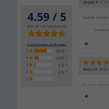
Jürgen P.
31.07
4.59 / 5
"Genial, no hay 
Más de 100 Valoraciones
La valora
Valoraciones verificadas
5
68 %
4
24 %
3
6 %
Marco P.
30.06.
2
2 %
1
0 %
No se ha dado nin