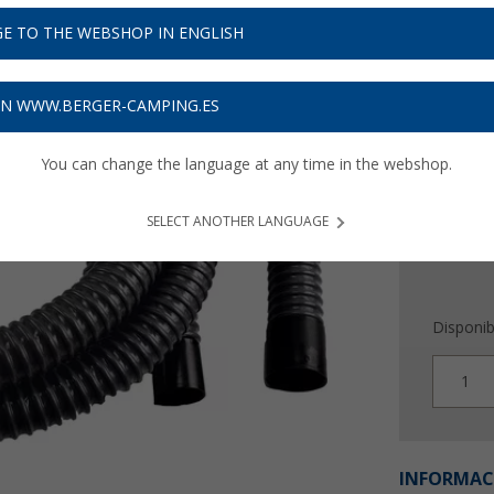
hasta ah
27,
E TO THE WEBSHOP IN ENGLISH
9
Precios con 
ON WWW.BERGER-CAMPING.ES
Recibe 
You can change the language at any time in the webshop.
SELECT ANOTHER LANGUAGE
Disponib
1
INFORMAC