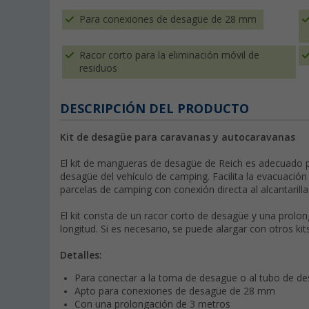
Para conexiones de desagüe de 28 mm
Racor corto para la eliminación móvil de
residuos
DESCRIPCIÓN DEL PRODUCTO
Kit de desagüe para caravanas y autocaravanas
El kit de mangueras de desagüe de Reich es adecuado 
desagüe del vehículo de camping. Facilita la evacuación 
parcelas de camping con conexión directa al alcantarilla
El kit consta de un racor corto de desagüe y una prolo
longitud. Si es necesario, se puede alargar con otros kits
Detalles:
Para conectar a la toma de desagüe o al tubo de d
Apto para conexiones de desagüe de 28 mm
Con una prolongación de 3 metros