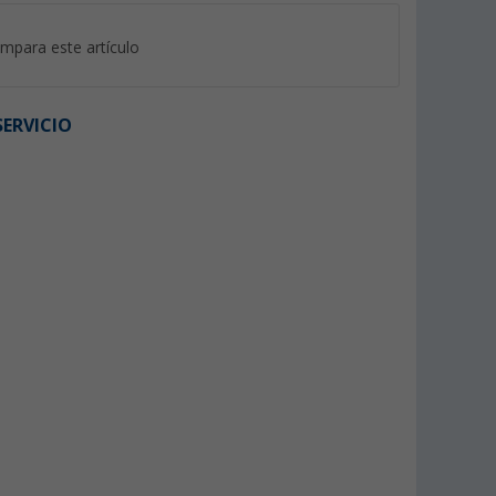
mpara este artículo
ERVICIO
%
dulce Lily
Abrazadera de manguera Lily
Manguera de agua 
 Goods
W4 8-16 mm
(61)
(7)
4,
€
99
5,99 €
2,
€
99
(4,
99
€ / 1 m)