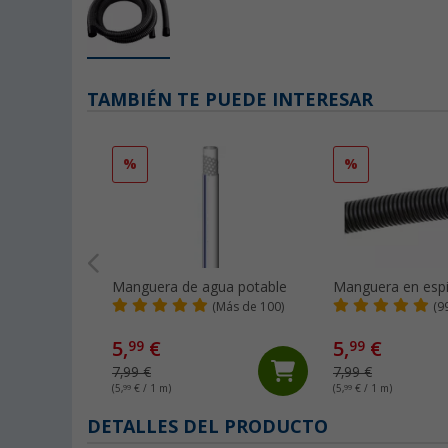
TAMBIÉN TE PUEDE INTERESAR
%
%
Manguera de agua potable
Manguera en espi
(Más de 100)
(9
5,
€
5,
€
99
99
7,99 €
7,99 €
(5,
99
€ / 1 m)
(5,
99
€ / 1 m)
DETALLES DEL PRODUCTO