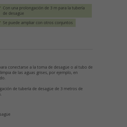
Con una prolongación de 3 m para la tubería
de desagüe
Se puede ampliar con otros conjuntos
para conectarse a la toma de desagüe o al tubo de
limpia de las aguas grises, por ejemplo, en
do.
ngación de tubería de desagüe de 3 metros de
.
esagüe