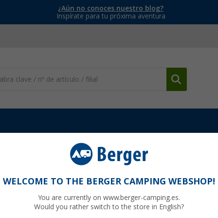
¿Aún no conoces nuestro blog?
Inspírate para tu próxima aventura
Mangueras
Juego de mangueras para desagüe Reich, de 2 piezas
eich, de 2 piezas, 28 mm, con una extensió
WELCOME TO THE BERGER CAMPING WEBSHOP!
You are currently on www.berger-camping.es.
Would you rather switch to the store in English?