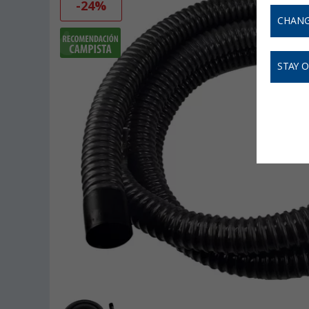
-24%
CHANG
STAY 