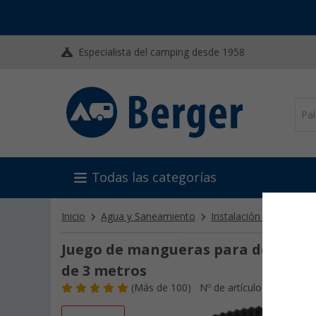
Especialista del camping desde 1958
Todas las categorías
Inicio
Agua y Saneamiento
Instalación hidráulica
Juego de mangueras para desagüe R
de 3 metros
(
Más de
100)
Nº de artículo 205120