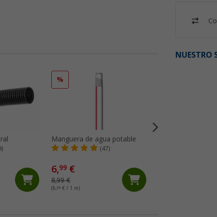
Co
NUESTRO S
%
%
ral
Manguera de agua potable
Manguera de agua 
Crystal Clear Yard
9)
(47)
(82)
6,
€
3,
€
99
99
8,99 €
4,99 €
(6,
99
€ / 1 m)
(3,
99
€ / 1 m)