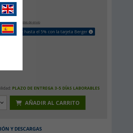
99
ora
36,
€
€
9
IVA incluido
+ Costes de envío
un bonus de hasta el 5% con la tarjeta Berger
ilidad:
PLAZO DE ENTREGA 3-5 DÍAS LABORABLES
AÑADIR AL CARRITO
IÓN Y DESCARGAS