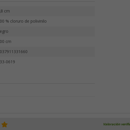
,8 cm
00 % cloruro de polivinilo
egro
00 cm
037911331660
33-0619
Valoración verif