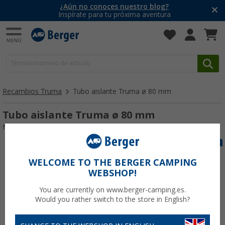
¿Aún no conoces nuestro blog?
Inspírate para tu próxima aventura
Recambios Truma
Tubo aislante Truma ø 80 mm
Tubo aislante Truma ø 80 mm
Nº de artículo 113300
WELCOME TO THE BERGER CAMPING
WEBSHOP!
You are currently on www.berger-camping.es.
Would you rather switch to the store in English?