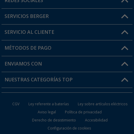
REDES SOCIALES
Lun. - Vier.: 8:00 - 17:00
SERVICIOS BERGER
¿Tienes alguna duda?
SERVICIO AL CLIENTE
Conviértete en distribuidor
Mi cuenta
MÉTODOS DE PAGO
FAQ y Contacto
Mi lista de favoritos
Información de envío
ENVIAMOS CON
Tarjeta Berger Digital
Devoluciones
NUESTRAS CATEGORÍAS TOP
¿Dónde está mi pedido?
Accesorios caravanas y autocaravanas
Conviértete en distribuidor
CGV
Ley referente a baterías
Ley sobre artículos eléctricos
Inodoros de Camping
Aviso legal
Política de privacidad
Derecho de desistimiento
Accesibilidad
Muebles de Camping
Configuración de cookies