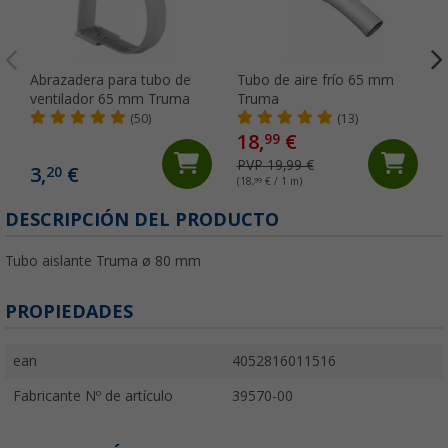
Abrazadera para tubo de
Tubo de aire frío 65 mm
ventilador 65 mm Truma
Truma
(50)
(13)
18,
€
99
PVP 19,99 €
3,
€
20
(18,
99
€ / 1 m)
DESCRIPCIÓN DEL PRODUCTO
Tubo aislante Truma ø 80 mm
PROPIEDADES
ean
4052816011516
Fabricante Nº de artículo
39570-00