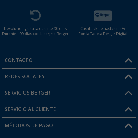
Devolución gratuita durante 30 días
Cashback de hasta un 5%
Durante 100 días con la tarjeta Berger
Con la Tarjeta Berger Digital
CONTACTO
Horario de atención al cliente:
REDES SOCIALES
Lun. - Vier.: 8:00 - 17:00
SERVICIOS BERGER
¿Tienes alguna duda?
SERVICIO AL CLIENTE
Conviértete en distribuidor
Mi cuenta
MÉTODOS DE PAGO
FAQ y Contacto
Mi lista de favoritos