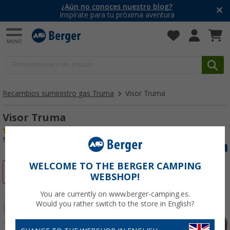
¿Aún no conoces nuestro blog?
Inspírate para tu próxima aventura
Recambios suministro gas Truma
Visor Truma
Visor Truma
(6)
Nº de artículo 104373
WELCOME TO THE BERGER CAMPING
-8%
WEBSHOP!
You are currently on www.berger-camping.es.
Would you rather switch to the store in English?