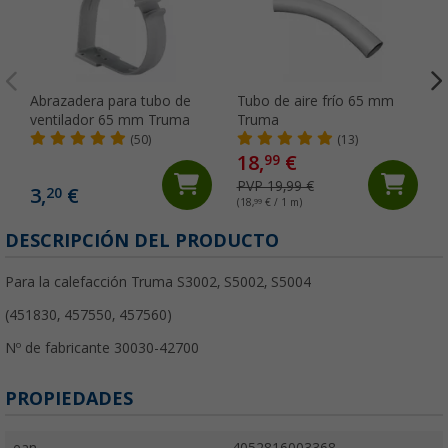
Abrazadera para tubo de
Tubo de aire frío 65 mm
ventilador 65 mm Truma
Truma
(50)
(13)
18,
€
99
PVP 19,99 €
3,
€
20
(18,
99
€ / 1 m)
DESCRIPCIÓN DEL PRODUCTO
Para la calefacción Truma S3002, S5002, S5004
(451830, 457550, 457560)
Nº de fabricante 30030-42700
PROPIEDADES
ean
4052816003368