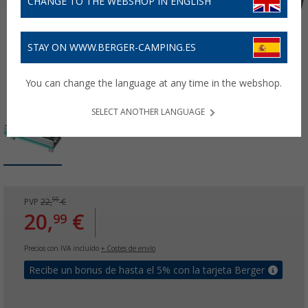
CHANGE TO THE WEBSHOP IN ENGLISH
STAY ON WWW.BERGER-CAMPING.ES
You can change the language at any time in the webshop.
SELECT ANOTHER LANGUAGE
99
PVP
22,
€
20,
€
99
Precios con IVA incluido
+ Costes de envío
Recibe un bonus de hasta el 5% con la tarjeta Berger