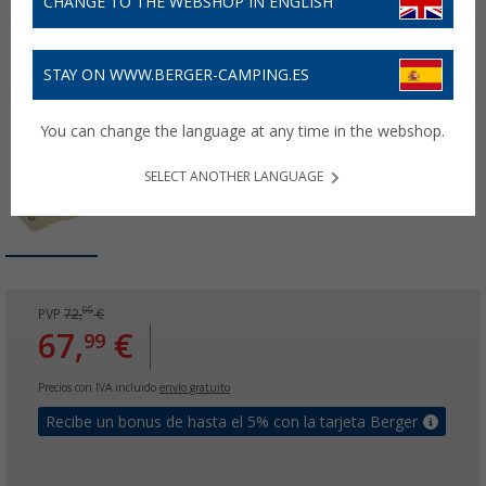
CHANGE TO THE WEBSHOP IN ENGLISH
STAY ON WWW.BERGER-CAMPING.ES
You can change the language at any time in the webshop.
SELECT ANOTHER LANGUAGE
99
PVP
72,
€
67,
€
99
Precios con IVA incluido
envío gratuito
Recibe un bonus de hasta el 5% con la tarjeta Berger