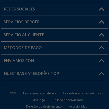
Horario de atención al cliente:
REDES SOCIALES
Lun. - Vier.: 8:00 - 17:00
SERVICIOS BERGER
¿Tienes alguna duda?
SERVICIO AL CLIENTE
Conviértete en distribuidor
Mi cuenta
MÉTODOS DE PAGO
FAQ y Contacto
Mi lista de favoritos
Información de envío
ENVIAMOS CON
Tarjeta Berger Digital
Devoluciones
NUESTRAS CATEGORÍAS TOP
¿Dónde está mi pedido?
Accesorios caravanas y autocaravanas
Conviértete en distribuidor
CGV
Ley referente a baterías
Ley sobre artículos eléctricos
Inodoros de Camping
Aviso legal
Política de privacidad
Derecho de desistimiento
Accesibilidad
Muebles de Camping