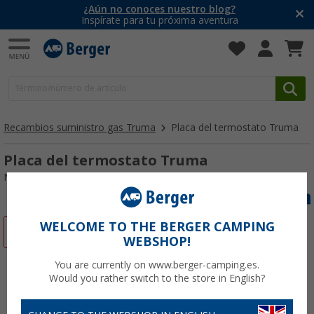
¿Aún no conoces nuestro blog?
Inspírate para tu próxima aventura
Recambios suministro gas Truma
Placa del termostato Truma
Placa del termostato Truma
Nº de artículo 105553
WELCOME TO THE BERGER CAMPING
-6%
WEBSHOP!
You are currently on www.berger-camping.es.
Would you rather switch to the store in English?