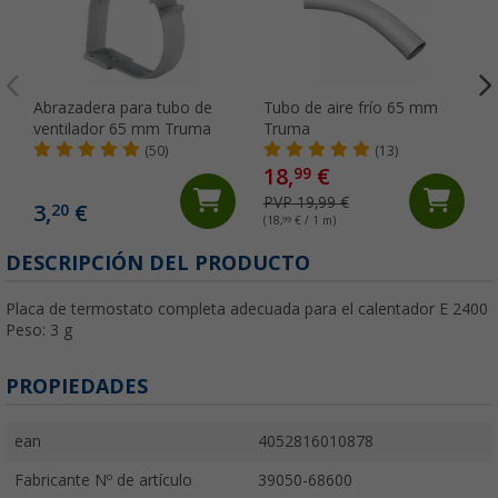
Abrazadera para tubo de
Tubo de aire frío 65 mm
ventilador 65 mm Truma
Truma
(50)
(13)
18,
€
99
PVP 19,99 €
3,
€
20
(18,
99
€ / 1 m)
DESCRIPCIÓN DEL PRODUCTO
Placa de termostato completa adecuada para el calentador E 2400
Peso: 3 g
PROPIEDADES
ean
4052816010878
Fabricante Nº de artículo
39050-68600