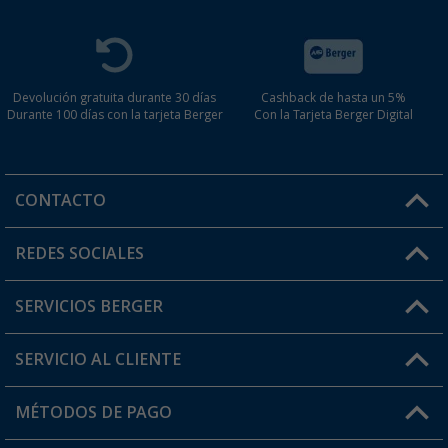
Devolución gratuita durante 30 días
Cashback de hasta un 5%
Durante 100 días con la tarjeta Berger
Con la Tarjeta Berger Digital
CONTACTO
Horario de atención al cliente:
REDES SOCIALES
Lun. - Vier.: 8:00 - 17:00
SERVICIOS BERGER
¿Tienes alguna duda?
SERVICIO AL CLIENTE
Conviértete en distribuidor
Mi cuenta
MÉTODOS DE PAGO
FAQ y Contacto
Mi lista de favoritos