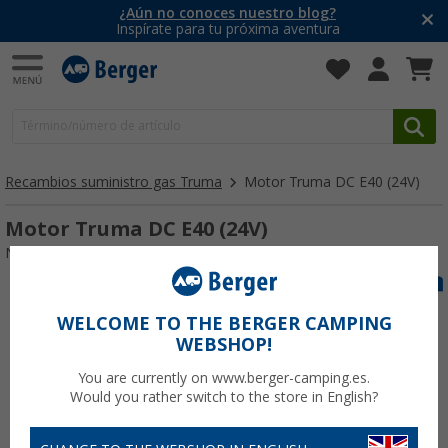
¿Aún no conoces nuestro blog?
Inspírate para tu próxima aventura
Recambios suministro gas Truma
Motor Truma DC E40 (24V)
Motor Truma DC E40 (24V)
Nº de artículo GleichstrommotorE4024V107243
WELCOME TO THE BERGER CAMPING
WEBSHOP!
You are currently on www.berger-camping.es.
Would you rather switch to the store in English?