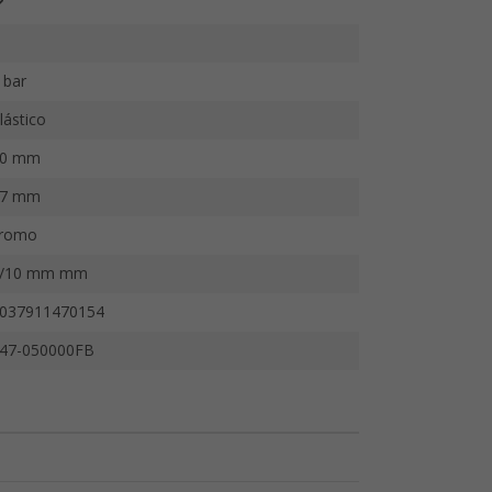
 bar
lástico
30 mm
27 mm
romo
/10 mm mm
037911470154
47-050000FB