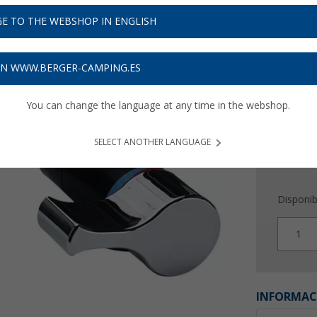
65,
9
E TO THE WEBSHOP IN ENGLISH
Precios con 
Recibe 
ON WWW.BERGER-CAMPING.ES
You can change the language at any time in the webshop.
SELECT ANOTHER LANGUAGE
Disponib
1
INFORMAC