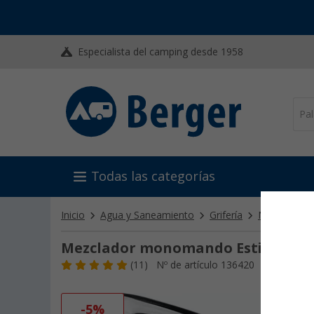
Especialista del camping desde 1958
Todas las categorías
Inicio
Agua y Saneamiento
Grifería
Mezcladore
Mezclador monomando Estilo 2005
(11)
Nº de artículo 136420
-5%