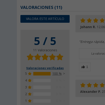
VALORACIONES
(11)
VALORA ESTE ARTÍCULO
Johann R.
12.06
5 / 5
"Entrega rápida
11 Valoraciones
La valora
Valoraciones verificadas
5
100 %
4
0 %
3
0 %
Alexander P.
25
2
0 %
1
0 %