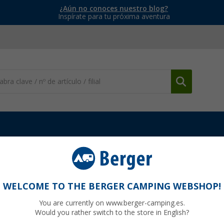
¿Aún no conoces nuestro blog?
Inspírate para tu próxima aventura
s
Mezclador monomando Estilo 2005
WELCOME TO THE BERGER CAMPING WEBSHOP!
You are currently on www.berger-camping.es.
Would you rather switch to the store in English?
hasta ah