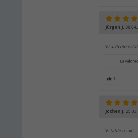
Jürgen J.
08.04
"El artículo est
La valora
Jochen J.
25.03
"Estable u. ok"