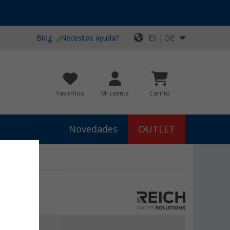
Blog
¿Necesitas ayuda?
ES | DE
Favoritos
Mi cuenta
Carrito
Novedades
OUTLET
99
ora
69,
€