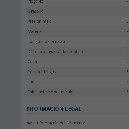
Plegable
Giratorio
-
Presión máx.
3
Material
P
Longitud de la rosca
Diámetro agujero de montaje
Color
c
Presión del gas
8
ean
4
Fabricante Nº de artículo
6
INFORMACIÓN LEGAL
Información del fabricante