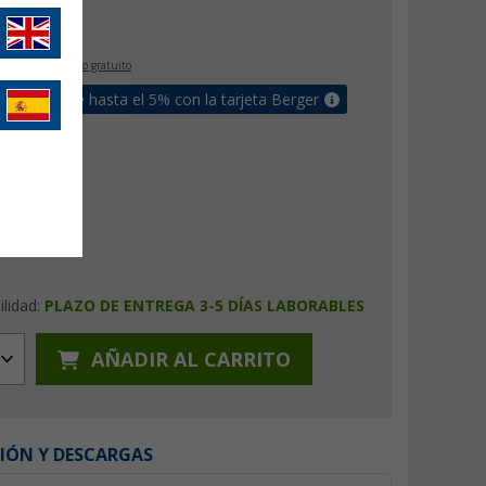
€
9
IVA incluido
envío gratuito
un bonus de hasta el 5% con la tarjeta Berger
ilidad:
PLAZO DE ENTREGA 3-5 DÍAS LABORABLES
AÑADIR AL CARRITO
IÓN Y DESCARGAS