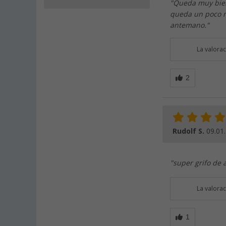
"Queda muy bien 
queda un poco m
antemano."
La valora
Rudolf S.
09.01
"super grifo de 
La valora