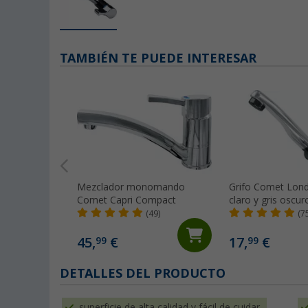
TAMBIÉN TE PUEDE INTERESAR
Mezclador monomando
Grifo Comet Lond
Comet Capri Compact
claro y gris oscuro
con microinterrup
(49)
(7
caravanas y auto
cromado
45,
€
17,
€
99
99
DETALLES DEL PRODUCTO
superficie de alta calidad y fácil de cuidar