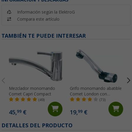
Información según la ElektroG
Compara este artículo
TAMBIÉN TE PUEDE INTERESAR
Mezclador monomando
Grifo monomando abatible
Comet Capri Compact
Comet London con
microinterruptor para
(49)
(73)
caravanas y autocaravanas,
color negro
45,
€
19,
€
99
99
DETALLES DEL PRODUCTO