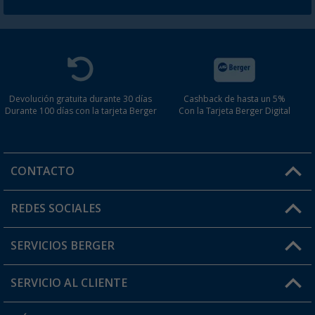
Devolución gratuita durante 30 días
Cashback de hasta un 5%
Durante 100 días con la tarjeta Berger
Con la Tarjeta Berger Digital
CONTACTO
Horario de atención al cliente:
REDES SOCIALES
Lun. - Vier.: 8:00 - 17:00
SERVICIOS BERGER
¿Tienes alguna duda?
SERVICIO AL CLIENTE
Conviértete en distribuidor
Mi cuenta