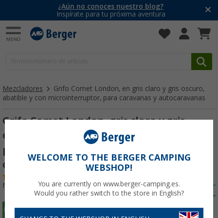
¿Aún no conoces nuestro blog?
Inspírate para tu próxima aventura
Mezcladores
Grifo Comet London, en gris claro y gris oscuro,
abatible y con microinterruptor, para caravanas y autocaravanas
Grifo Comet London, gris claro y gris
oscuro, abatible, con microinterruptor,
para caravanas y autocaravanas,
WELCOME TO THE BERGER CAMPING
cromado
WEBSHOP!
(75)
You are currently on www.berger-camping.es.
Nº de artículo 218670
Would you rather switch to the store in English?