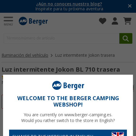
¿Aún no conoces nuestro blog?
Inspírate para tu próxima aventura
Iluminación del vehículo
Luz intermitente Jokon trasera
Luz intermitente Jokon BL 710 trasera
(4)
Nº de artículo 189770
WELCOME TO THE BERGER CAMPING
-31%
WEBSHOP!
You are currently on www.berger-camping.es.
Would you rather switch to the store in English?