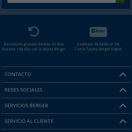
Devolución gratuita durante 30 días
Cashback de hasta un 5%
Durante 100 días con la tarjeta Berger
Con la Tarjeta Berger Digital
CONTACTO
Horario de atención al cliente:
REDES SOCIALES
Lun. - Vier.: 8:00 - 17:00
SERVICIOS BERGER
¿Tienes alguna duda?
SERVICIO AL CLIENTE
Conviértete en distribuidor