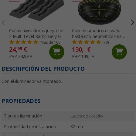
Cuñas niveladoras juego de
Cojín neumático elevador
2 Multi Level Ramp Berger
hasta 6t y neumáticos de
hasta 30,5 cm Camper 2.0
(Más de 100)
(70)
Flat-Jack
24,
€
130,- €
99
PVP 34,99 €
PVP 149,- €
DESCRIPCIÓN DEL PRODUCTO
Con el iluminador ya montado.
PROPIEDADES
Tipo de iluminación
Luces de estado
Profundidad de instalación
82 mm