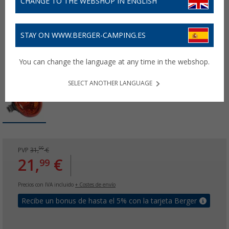
CHANGE TO THE WEBSHOP IN ENGLISH
STAY ON WWW.BERGER-CAMPING.ES
You can change the language at any time in the webshop.
SELECT ANOTHER LANGUAGE
99
PVP
31,
€
21,
€
99
Precios con IVA incluido
+ Costes de envío
Recibe un bonus de hasta el 5% con la tarjeta Berger