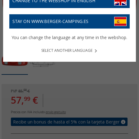
CHANGE TO THE WEBSHOP IN ENGLISH
STAY ON WWW.BERGER-CAMPING.ES
You can change the language at any time in the webshop.
SELECT ANOTHER LANGUAGE
00
PVP
85,
€
57,
€
99
Precios con IVA incluido
envío gratuito
Recibe un bonus de hasta el 5% con la tarjeta Berger