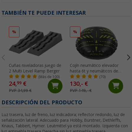
TAMBIÉN TE PUEDE INTERESAR
%
%
Cuñas niveladoras juego de
Cojín neumático elevador
2 Multi Level Ramp Berger
hasta 6t y neumáticos de
hasta 30,5 cm Camper 2.0
(Más de 100)
(70)
Flat-Jack
24,
€
130,- €
99
PVP 34,99 €
PVP 149,- €
DESCRIPCIÓN DEL PRODUCTO
Luz trasera, luz de freno, luz indicadora; reflector redondo, luz de
señalización lateral. Adecuado para Hobby, Bürstner, Dethleffs,
Knaus, Tabbert, Hymer. Leutmittel ya está montado. Izquierda con
luz antiniebla trasera Derecha sin luz antiniebla trasera