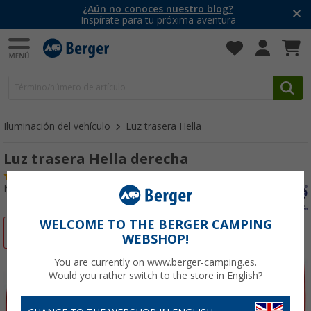
¿Aún no conoces nuestro blog?
Inspírate para tu próxima aventura
Iluminación del vehículo
Luz trasera Hella
Luz trasera Hella derecha
(37)
Nº de artículo 165670
WELCOME TO THE BERGER CAMPING
-31%
WEBSHOP!
You are currently on www.berger-camping.es.
Would you rather switch to the store in English?