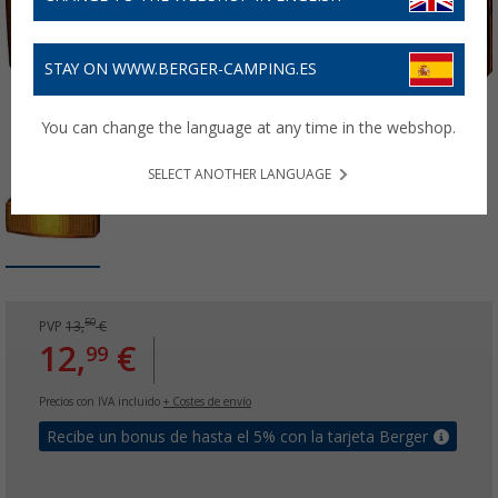
STAY ON WWW.BERGER-CAMPING.ES
You can change the language at any time in the webshop.
SELECT ANOTHER LANGUAGE
50
PVP
13,
€
12,
€
99
Precios con IVA incluido
+ Costes de envío
Recibe un bonus de hasta el 5% con la tarjeta Berger