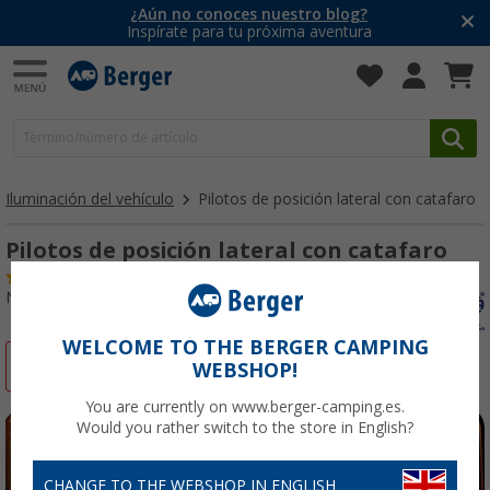
¿Aún no conoces nuestro blog?
Inspírate para tu próxima aventura
Iluminación del vehículo
Pilotos de posición lateral con catafaro
Pilotos de posición lateral con catafaro
(44)
Nº de artículo 157350
WELCOME TO THE BERGER CAMPING
-3%
WEBSHOP!
You are currently on www.berger-camping.es.
Would you rather switch to the store in English?
CHANGE TO THE WEBSHOP IN ENGLISH