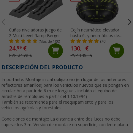
Cuñas niveladoras juego de
Cojín neumático elevador
2 Multi Level Ramp Berger
hasta 6t y neumáticos de
hasta 30,5 cm Camper 2.0
(Más de 100)
(70)
Flat-Jack
24,
€
130,- €
99
PVP 34,99 €
PVP 149,- €
DESCRIPCIÓN DEL PRODUCTO
Importante: Montaje inicial obligatorio (en lugar de los anteriores
reflectores amarillos) para los vehículos nuevos que se pongan en
circulación a partir de 6 m de longitud - incluido el equipo de
arrastre de remolques a partir del 1.10.1994)
También se recomienda para el reequipamiento y para los
vehículos agrícolas y forestales
Condiciones de montaje: La distancia entre dos luces no debe
superar los 3 m. Versión de montaje en superficie, con lente plana