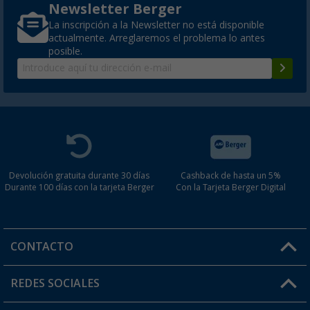
Newsletter Berger
La inscripción a la Newsletter no está disponible
actualmente. Arreglaremos el problema lo antes
posible.
Devolución gratuita durante 30 días
Cashback de hasta un 5%
Durante 100 días con la tarjeta Berger
Con la Tarjeta Berger Digital
CONTACTO
Horario de atención al cliente:
REDES SOCIALES
Lun. - Vier.: 8:00 - 17:00