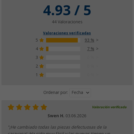
4.93 / 5
44 Valoraciones
Valoraciones verificadas
5
93 %
4
7 %
3
0 %
2
0 %
1
0 %
Fecha
Ordenar por:
Valoración verificada
Swen H.
03.06.2026
"¡He cambiado todas las piezas defectuosas de la
caravana! ¡Ha sido muy fácil y las nuevas tienen un