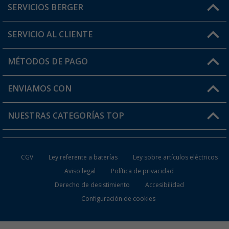
SERVICIOS BERGER
¿Tienes alguna duda?
SERVICIO AL CLIENTE
Conviértete en distribuidor
Mi cuenta
MÉTODOS DE PAGO
FAQ y Contacto
Mi lista de favoritos
Información de envío
ENVIAMOS CON
Tarjeta Berger Digital
Devoluciones
NUESTRAS CATEGORÍAS TOP
¿Dónde está mi pedido?
Accesorios caravanas y autocaravanas
Conviértete en distribuidor
CGV
Ley referente a baterías
Ley sobre artículos eléctricos
Inodoros de Camping
Aviso legal
Política de privacidad
Derecho de desistimiento
Accesibilidad
Muebles de Camping
Configuración de cookies
Neveras Portátiles