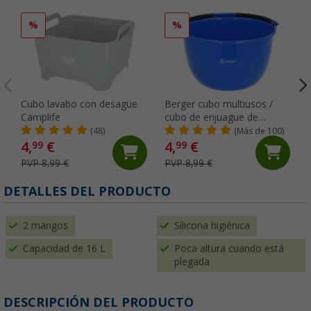
%
%
Cubo lavabo con desagüe
Berger cubo multiusos /
Camplife
cubo de enjuague de
plástico 14 litros nuevo
(48)
(Más de 100)
4,
€
4,
€
99
99
PVP 8,99 €
PVP 8,99 €
DETALLES DEL PRODUCTO
2 mangos
Silicona higiénica
Capacidad de 16 L
Poca altura cuando está
plegada
DESCRIPCIÓN DEL PRODUCTO