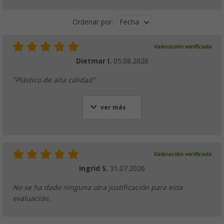
Fecha
Ordenar por:
Valoración verificada
Berger Kynne plato llano Ø 25 cm
Dietmar I.
05.08.2026
(12)
3,
€
99
"Plástico de alta calidad"
PVP
5,
€
99
ver más
Berger Sevilla RPET vajilla 16 pcs.
(2)
Valoración verificada
29,
€
99
Ingrid S.
31.07.2026
PVP
49,
€
99
No se ha dado ninguna otra justificación para esta
evaluación.