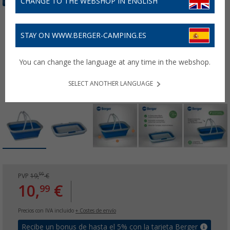
CHANGE TO THE WEBSHOP IN ENGLISH
STAY ON WWW.BERGER-CAMPING.ES
You can change the language at any time in the webshop.
SELECT ANOTHER LANGUAGE
99
PVP
19,
€
10,
€
99
Precios con IVA incluido
+ Costes de envío
Recibe un bonus de hasta el 5% con la tarjeta Berger