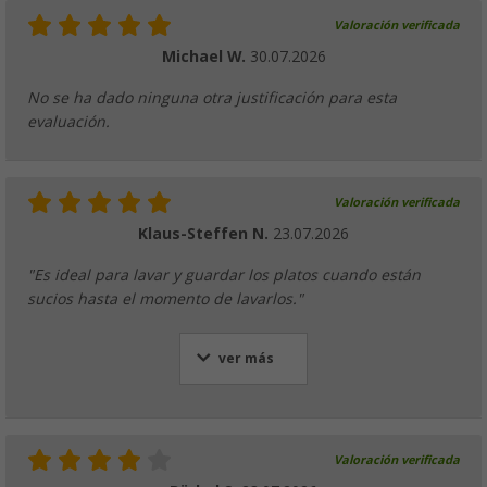
Escurreplatos plegable 36,5 x 31,5 x 13 cm 
Valoración verificada
(
Más de
100)
Michael W.
30.07.2026
12,
€
99
PVP
15,
€
99
No se ha dado ninguna otra justificación para esta
evaluación.
Valoración verificada
Klaus-Steffen N.
23.07.2026
"Es ideal para lavar y guardar los platos cuando están
sucios hasta el momento de lavarlos."
ver más
Valoración verificada