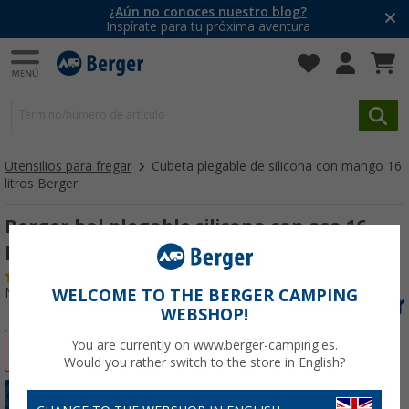
¿Aún no conoces nuestro blog?
Inspírate para tu próxima aventura
Utensilios para fregar
Cubeta plegable de silicona con mango 16
litros Berger
Berger bol plegable silicona con asa 16
litros nuevo
(
Más de
100)
Nº de artículo 607944
WELCOME TO THE BERGER CAMPING
WEBSHOP!
You are currently on www.berger-camping.es.
-45%
Would you rather switch to the store in English?