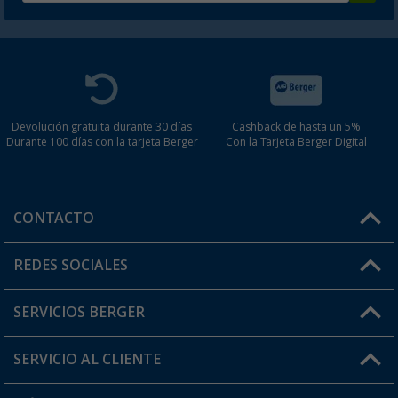
Devolución gratuita durante 30 días
Cashback de hasta un 5%
Durante 100 días con la tarjeta Berger
Con la Tarjeta Berger Digital
CONTACTO
Horario de atención al cliente:
REDES SOCIALES
Lun. - Vier.: 8:00 - 17:00
SERVICIOS BERGER
¿Tienes alguna duda?
SERVICIO AL CLIENTE
Conviértete en distribuidor