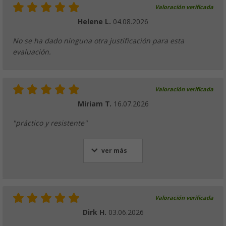
Valoración verificada
Vajilla de 16 piezas Mali Berger
Helene L.
04.08.2026
(16)
39,
€
99
No se ha dado ninguna otra justificación para esta
PVP
59,
€
99
evaluación.
Valoración verificada
Berger Sevilla RPET vajilla 16 pcs.
Miriam T.
16.07.2026
(2)
"práctico y resistente"
29,
€
99
PVP
49,
€
99
ver más
Tendedero plegable y trípode de antena co
Valoración verificada
(
Más de
100)
Dirk H.
03.06.2026
29,
€
99
desde
PVP
49,
€
99