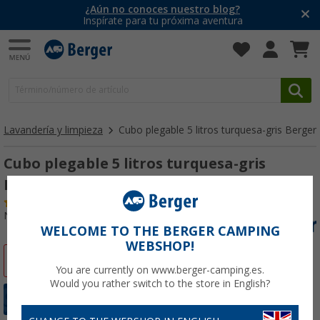
¿Aún no conoces nuestro blog?
Inspírate para tu próxima aventura
Lavandería y limpieza
Cubo plegable 5 litros turquesa-gris Berger
Cubo plegable 5 litros turquesa-gris
Berger
(
Más de
100)
Nº de artículo 418810
WELCOME TO THE BERGER CAMPING
WEBSHOP!
-10%
You are currently on www.berger-camping.es.
Would you rather switch to the store in English?