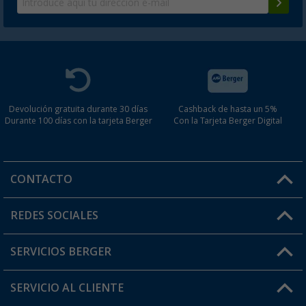
Devolución gratuita durante 30 días
Cashback de hasta un 5%
Durante 100 días con la tarjeta Berger
Con la Tarjeta Berger Digital
CONTACTO
Horario de atención al cliente:
REDES SOCIALES
Lun. - Vier.: 8:00 - 17:00
SERVICIOS BERGER
¿Tienes alguna duda?
SERVICIO AL CLIENTE
Conviértete en distribuidor