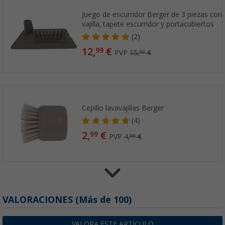
Juego de escurridor Berger de 3 piezas con
vajilla, tapete escurridor y portacubiertos
(2)
12,
€
99
PVP
15,
€
99
Cepillo lavavajillas Berger
(4)
2,
€
99
PVP
4,
€
99
Cepillo lavavajillas Berger con cabezal de r
VALORACIONES
(
Más de
100)
(2)
3,
€
99
VALORA ESTE ARTÍCULO
99