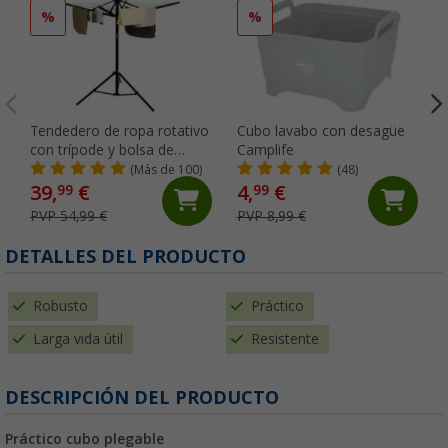
%
%
Tendedero de ropa rotativo
Cubo lavabo con desagüe
con trípode y bolsa de
Camplife
almacenaje color negro
(Más de 100)
(48)
39,
€
4,
€
99
99
PVP 54,99 €
PVP 8,99 €
DETALLES DEL PRODUCTO
Robusto
Práctico
Larga vida útil
Resistente
DESCRIPCIÓN DEL PRODUCTO
Práctico cubo plegable