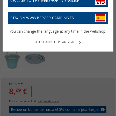
CHANGE TO THE WEBSHOP IN ENGLISH
STAY ON WWW.BERGER-CAMPING.ES
You can change the language at any time in the webshop.
SELECT ANOTHER LANGUAGE
99
PVP
9,
€
8,
€
99
Precios con IVA incluido
+ Costes de envío
Recibe un bonus de hasta el 5% con la tarjeta Berger