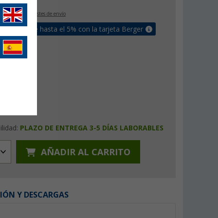
IVA incluido
+ Costes de envío
un bonus de hasta el 5% con la tarjeta Berger
ilidad:
PLAZO DE ENTREGA 3-5 DÍAS LABORABLES
AÑADIR AL CARRITO
IÓN Y DESCARGAS