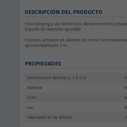
DESCRIPCIÓN DEL PRODUCTO
Para camping y uso doméstico. Almacenamiento pequeñ
Soporte de retención ajustable
6 postes, armazón de alambre de metal con recubrimient
aproximadamente 3 m.
PROPIEDADES
Dimensiones abiertas (L x A x A)
5
Material
m
Color
b
ean
8
Fabricante Nº de artículo
7