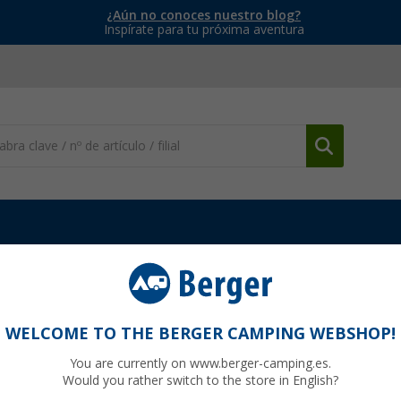
¿Aún no conoces nuestro blog?
Inspírate para tu próxima aventura
limpieza
Tendedero Mary Brunner
WELCOME TO THE BERGER CAMPING WEBSHOP!
You are currently on www.berger-camping.es.
Would you rather switch to the store in English?
13,
9