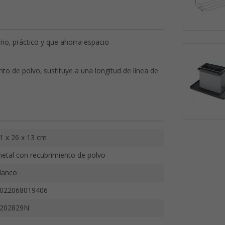
o, práctico y que ahorra espacio
o de polvo, sustituye a una longitud de línea de
1 x 26 x 13 cm
etal con recubrimiento de polvo
lanco
022068019406
202829N