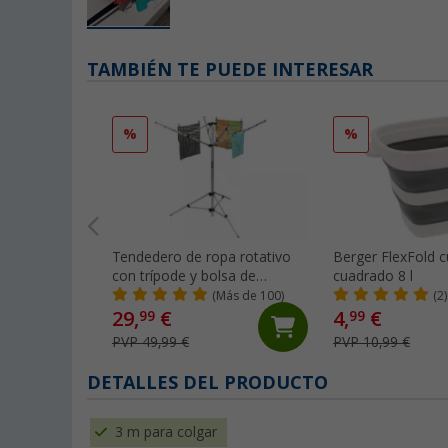
TAMBIÉN TE PUEDE INTERESAR
%
%
Tendedero de ropa rotativo
Berger FlexFold c
con trípode y bolsa de
cuadrado 8 l
almacenaje color plateado
(Más de 100)
(2)
29,
€
4,
€
99
99
PVP 49,99 €
PVP 10,99 €
DETALLES DEL PRODUCTO
3 m para colgar