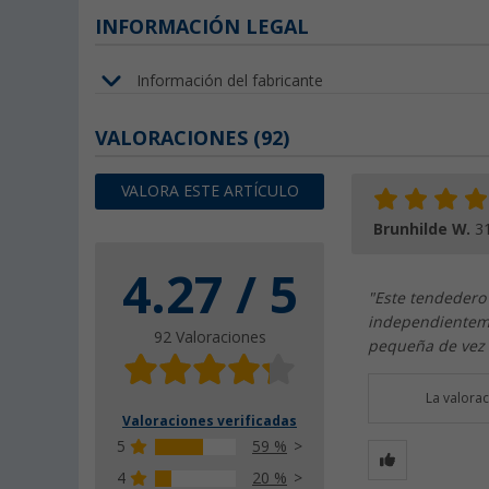
INFORMACIÓN LEGAL
Información del fabricante
VALORACIONES
(92)
VALORA ESTE ARTÍCULO
Brunhilde W.
3
4.27 / 5
"Este tendedero 
independienteme
92 Valoraciones
pequeña de vez 
La valora
Valoraciones verificadas
5
59 %
4
20 %