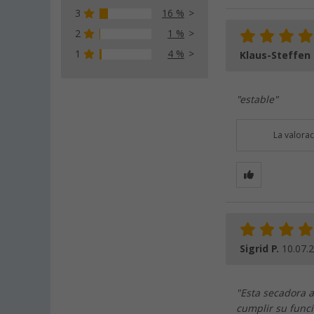
3
16 %
2
1 %
1
4 %
Klaus-Steffen
"estable"
La valora
Sigrid P.
10.07.
"Esta secadora a
cumplir su funci