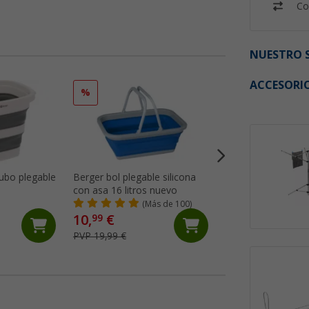
Co
NUESTRO S
ACCESORI
%
%
ubo plegable
Berger bol plegable silicona
Berger lavabo ple
con asa 16 litros nuevo
salida de agua 30 
cm nuevo
(Más de 100)
(Má
10,
€
8,
€
99
99
PVP 19,99 €
PVP 11,99 €