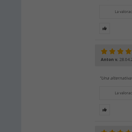
La valora
Anton v.
28.04.
"Una alternativa
La valora