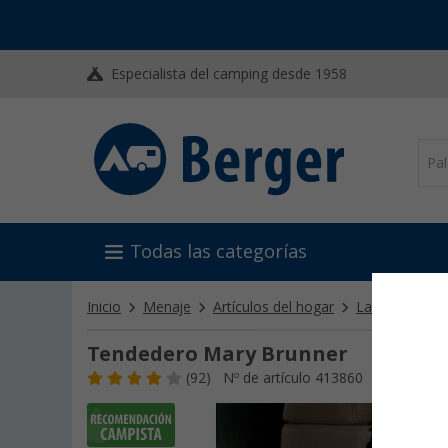
Especialista del camping desde 1958
Todas las categorías
Inicio
Menaje
Artículos del hogar
Lavandería y 
Tendedero Mary Brunner
(92)
Nº de artículo 413860