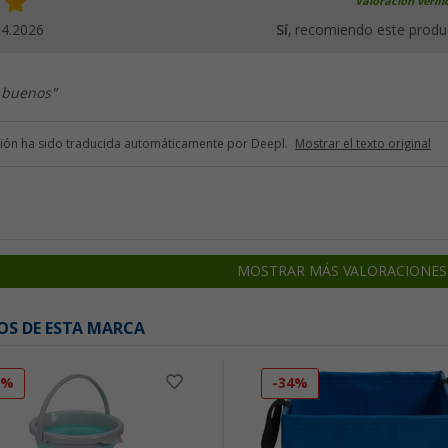
Valoración verif
04.2026
Sí
, recomiendo este produ
 buenos"
ción ha sido traducida automáticamente por Deepl.
Mostrar el texto original
MOSTRAR MÁS VALORACIONES
OS DE ESTA MARCA
0%
-34%