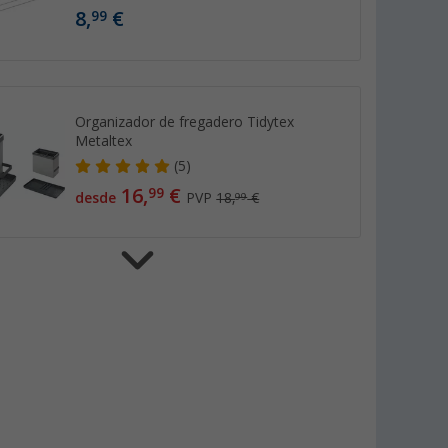
8,
€
99
Organizador de fregadero Tidytex
Metaltex
(5)
16,
€
99
desde
PVP
18,
€
99
Pinzas para ropa 20 uds. Soft Touch
Metaltex
(23)
4,
€
99