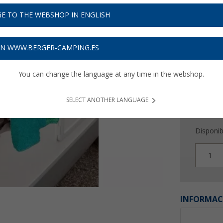
E TO THE WEBSHOP IN ENGLISH
Precios con 
Recibe 
ON WWW.BERGER-CAMPING.ES
You can change the language at any time in the webshop.
SELECT ANOTHER LANGUAGE
Disponib
1
INFORMAC