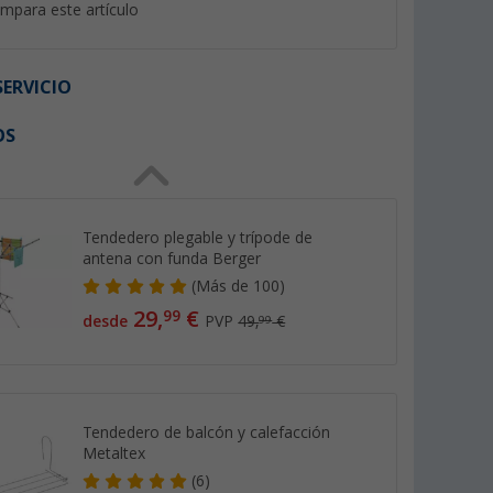
mpara este artículo
ERVICIO
OS
%
%
Tendedero plegable y trípode de
antena con funda Berger
gable con
Berger cubo multiusos / cubo
Berger cubo cuadr
(
Más de
100)
x 30 x 20
de enjuague de plástico 14
litros azul nuevo
29,
€
99
desde
PVP
49,
€
99
litros nuevo
s de 100)
(Más de 100)
(Más
4,
€
4,
€
99
99
PVP 8,99 €
PVP 7,99 €
Tendedero de balcón y calefacción
Metaltex
(6)