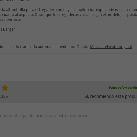
por tu comentario.
a alfombrilla para el fregadero no haya cumplido tus expectativas, ni en cuan
n cuanto al aspecto. Dado que los fregaderos varían según el modelo, es posib
 sea perfecto.
tz Berger
ción ha sido traducida automáticamente por Deepl.
Mostrar el texto original
Valoración verif
2026
Sí
, recomiendo este produ
guna otra justificación para esta evaluación.