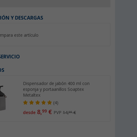
IÓN Y DESCARGAS
mpara este artículo
%
%
ERVICIO
OS
 silicona
Berger lavabo plegable con
Berger cubo multiu
Dispensador de jabón 400 ml con
nuevo
salida de agua 30 x 30 x 20
de enjuague de plás
esponja y portaanillos Soaptex
cm nuevo
litros nuevo
Metaltex
s de 100)
(Más de 100)
(Más
8,
€
4,
€
99
99
(4)
PVP 11,99 €
PVP 8,99 €
8,
€
99
desde
PVP
14,
€
99