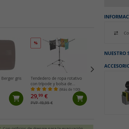
INFORMAC
Co
%
%
NUESTRO S
ACCESORI
s Berger gris
Tendedero de ropa rotativo
Berger bol plegable
con trípode y bolsa de
con asa 16 litros 
almacenaje color plateado
(Más de 100)
(Má
29,
€
10,
€
99
99
PVP 49,99 €
PVP 19,99 €
Con orificios de drenaje para la evacuación