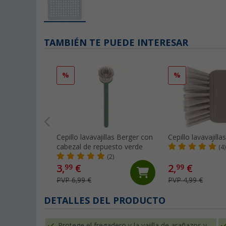
TAMBIÉN TE PUEDE INTERESAR
%
%
Cepillo lavavajillas Berger con
Cepillo lavavajilla
cabezal de repuesto verde
(4)
(2)
3,
€
2,
€
99
99
PVP 6,99 €
PVP 4,99 €
DETALLES DEL PRODUCTO
Protege el fregadero y la vajilla de arañazos y