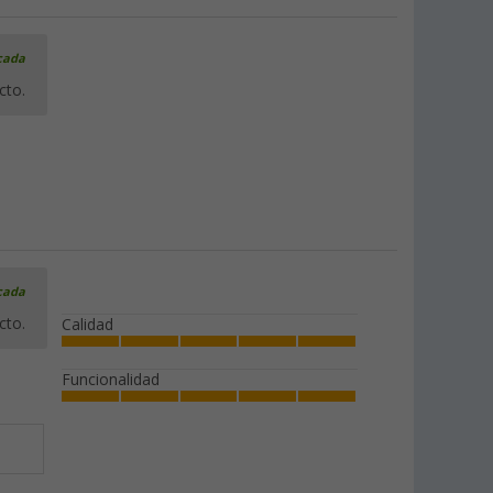
icada
cto.
icada
cto.
Calidad
Funcionalidad