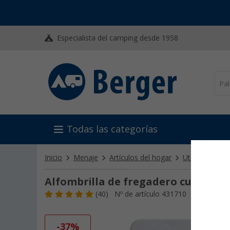
Especialista del camping desde 1958
Todas las categorías
Inicio
Menaje
Artículos del hogar
Utensilios par
Alfombrilla de fregadero cuadrada
(40)
Nº de artículo 431710
-37%