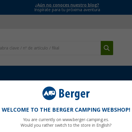
¿Aún no conoces nuestro blog?
Inspírate para tu próxima aventura
a fregar
Alfombrilla de fregadero Metaltex
 32 x 27 cm Metaltex
WELCOME TO THE BERGER CAMPING WEBSHOP!
You are currently on www.berger-camping.es.
Would you rather switch to the store in English?
99
PVP
7,
€