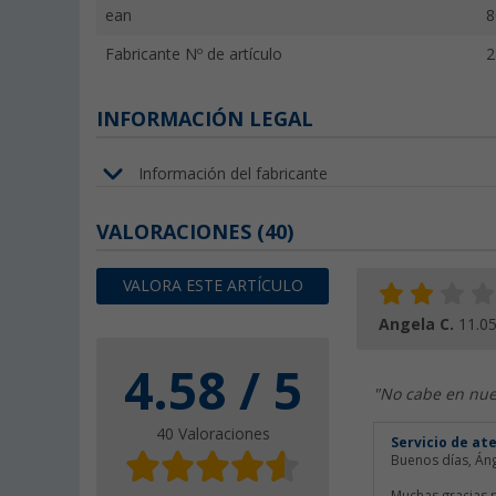
ean
8
Fabricante Nº de artículo
2
INFORMACIÓN LEGAL
Información del fabricante
VALORACIONES
(40)
VALORA ESTE ARTÍCULO
Angela C.
11.0
4.58 / 5
"No cabe en nues
40 Valoraciones
Servicio de at
Buenos días, Áng