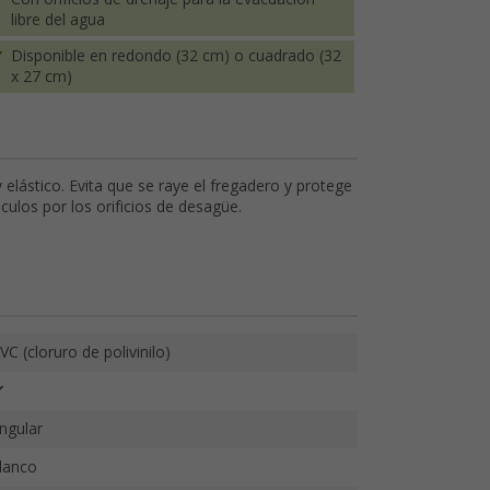
libre del agua
Disponible en redondo (32 cm) o cuadrado (32
x 27 cm)
 elástico. Evita que se raye el fregadero y protege
táculos por los orificios de desagüe.
VC (cloruro de polivinilo)
ngular
lanco