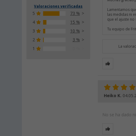
Muchas gracias 
Valoraciones verificadas
Lamentamos que l
5
73 %
las medidas ni e
que el ajuste no
4
15 %
Tu equipo de Fri
3
10 %
2
3 %
La valora
1
0 %
Heiko K.
04.05.
No se ha dado nin