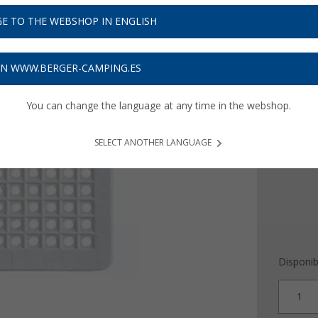
4,
99
E TO THE WEBSHOP IN ENGLISH
Precios con 
Recibe 
ON WWW.BERGER-CAMPING.ES
You can change the language at any time in the webshop.
Versión
angula
SELECT ANOTHER LANGUAGE
Disponib
1