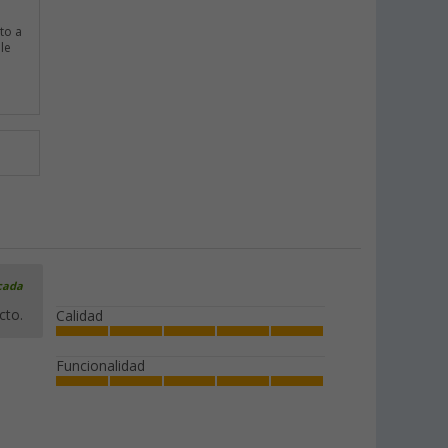
to a
le
icada
cto.
Calidad
Funcionalidad