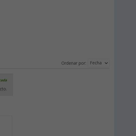
Fecha
Ordenar por:
icada
cto.