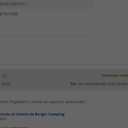
002522875311
87531080
Valoración verif
5.2026
No
, no recomiendo este produ
tro fregadero y tiene un aspecto anticuado."
ención al cliente de Berger Camping:
ela: