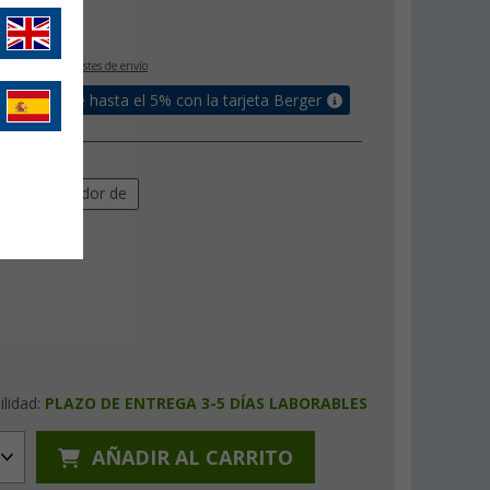
€
IVA incluido
+ Costes de envío
un bonus de hasta el 5% con la tarjeta Berger
r
alrededor de
ilidad:
PLAZO DE ENTREGA 3-5 DÍAS LABORABLES
AÑADIR AL CARRITO