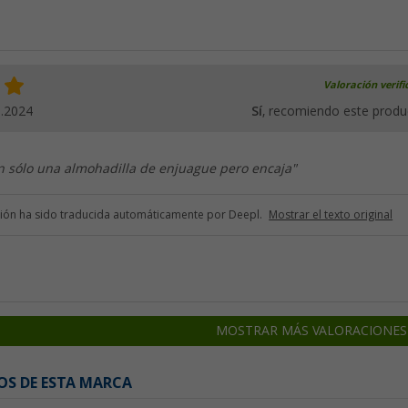
Valoración verif
5.2024
Sí
, recomiendo este produ
n sólo una almohadilla de enjuague pero encaja"
ción ha sido traducida automáticamente por Deepl.
Mostrar el texto original
MOSTRAR MÁS VALORACIONES
OS DE ESTA MARCA