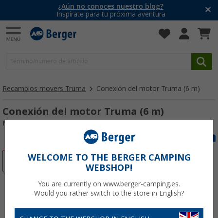
¿Aún no conoces nuestro blog?
Inspírate para tu próxima aventura
Recambios movers Truma
Conexión del motor Truma (6 m)
Conexión del motor Truma (6 m)
Nº de artículo 107573
WELCOME TO THE BERGER CAMPING
-40%
WEBSHOP!
You are currently on www.berger-camping.es.
Would you rather switch to the store in English?