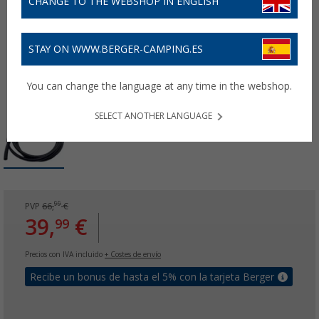
CHANGE TO THE WEBSHOP IN ENGLISH
STAY ON WWW.BERGER-CAMPING.ES
You can change the language at any time in the webshop.
SELECT ANOTHER LANGUAGE
99
PVP
66,
€
39,
€
99
Precios con IVA incluido
+ Costes de envío
Recibe un bonus de hasta el 5% con la tarjeta Berger