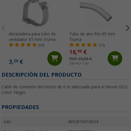
Abrazadera para tubo de
Tubo de aire frío 65 mm
ventilador 65 mm Truma
Truma
(50)
(13)
18,
€
99
PVP 19,99 €
3,
€
20
(18,
99
€ / 1 m)
DESCRIPCIÓN DEL PRODUCTO
Cable de conexión del motor de 6 m adecuado para el Mover GO2
Color: Negro
PROPIEDADES
ean
4052816016634