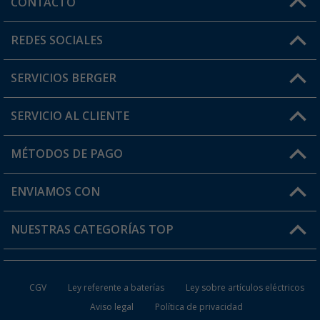
CONTACTO
Horario de atención al cliente:
REDES SOCIALES
Lun. - Vier.: 8:00 - 17:00
SERVICIOS BERGER
¿Tienes alguna duda?
SERVICIO AL CLIENTE
Conviértete en distribuidor
Mi cuenta
MÉTODOS DE PAGO
FAQ y Contacto
Mi lista de favoritos
Información de envío
ENVIAMOS CON
Tarjeta Berger Digital
Devoluciones
NUESTRAS CATEGORÍAS TOP
¿Dónde está mi pedido?
Accesorios caravanas y autocaravanas
Conviértete en distribuidor
CGV
Ley referente a baterías
Ley sobre artículos eléctricos
Inodoros de Camping
Aviso legal
Política de privacidad