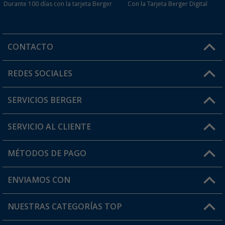
Durante 100 días con la tarjeta Berger
Con la Tarjeta Berger Digital
CONTACTO
Horario de atención al cliente:
REDES SOCIALES
Lun. - Vier.: 8:00 - 17:00
SERVICIOS BERGER
¿Tienes alguna duda?
SERVICIO AL CLIENTE
Conviértete en distribuidor
Mi cuenta
MÉTODOS DE PAGO
FAQ y Contacto
Mi lista de favoritos
Información de envío
ENVIAMOS CON
Tarjeta Berger Digital
Devoluciones
NUESTRAS CATEGORÍAS TOP
¿Dónde está mi pedido?