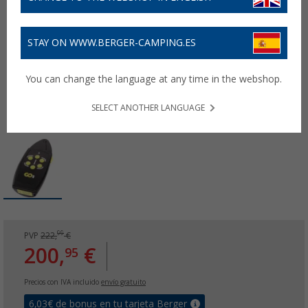
STAY ON WWW.BERGER-CAMPING.ES
You can change the language at any time in the webshop.
SELECT ANOTHER LANGUAGE
99
PVP
222,
€
200,
€
95
Precios con IVA incluido
envío gratuito
6,03
€ de bonus en tu tarjeta Berger