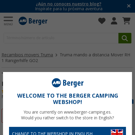
¿Aún no conoces nuestro blog?
Inspírate para tu próxima aventura
Recambios movers Truma
Truma mando a distancia Mover RH
1 Ranigerhilfe GO2
Truma mando a distancia Mover RH 1
Ranigerhilfe GO2
(1)
WELCOME TO THE BERGER CAMPING
Nº de artículo 117373
WEBSHOP!
You are currently on www.berger-camping.es.
-9%
Would you rather switch to the store in English?
CHANGE TO THE WEBSHOP IN ENGLISH