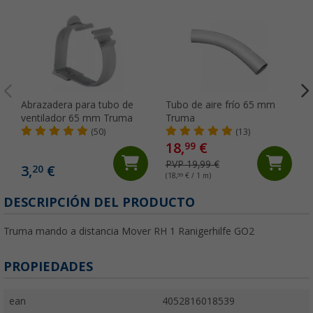
Abrazadera para tubo de
Tubo de aire frío 65 mm
ventilador 65 mm Truma
Truma
(50)
(13)
18,
€
99
PVP 19,99 €
3,
€
20
(18,
99
€ / 1 m)
DESCRIPCIÓN DEL PRODUCTO
Truma mando a distancia Mover RH 1 Ranigerhilfe GO2
PROPIEDADES
ean
4052816018539