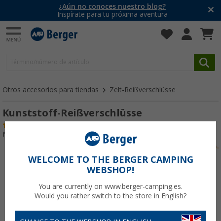
¿Aún no conoces nuestro blog?
Inspírate para tu próxima aventura
Otros accesorios para tiendas
Zelt-Reißverschlüsse
Kunststoff-Reißverschlüsse
(1)
Nº de artículo 412300
WELCOME TO THE BERGER CAMPING
WEBSHOP!
You are currently on www.berger-camping.es.
Would you rather switch to the store in English?