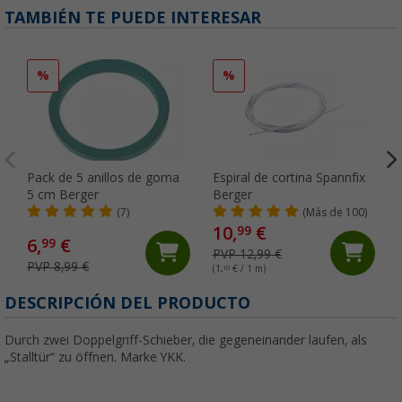
TAMBIÉN TE PUEDE INTERESAR
%
%
Pack de 5 anillos de goma
Espiral de cortina Spannfix
5 cm Berger
Berger
(7)
(Más de 100)
10,
€
99
6,
€
99
PVP 12,99 €
PVP 8,99 €
(1,
10
€ / 1 m)
DESCRIPCIÓN DEL PRODUCTO
Durch zwei Doppelgriff-Schieber, die gegeneinander laufen, als
„Stalltür“ zu öffnen. Marke YKK.