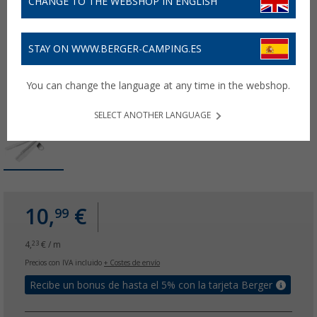
CHANGE TO THE WEBSHOP IN ENGLISH
STAY ON WWW.BERGER-CAMPING.ES
You can change the language at any time in the webshop.
SELECT ANOTHER LANGUAGE
10,
€
99
4,
€ / m
23
Precios con IVA incluido
+ Costes de envío
Recibe un bonus de hasta el 5% con la tarjeta Berger