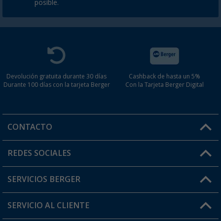
posible.
Devolución gratuita durante 30 días
Cashback de hasta un 5%
Durante 100 días con la tarjeta Berger
Con la Tarjeta Berger Digital
CONTACTO
Horario de atención al cliente:
REDES SOCIALES
Lun. - Vier.: 8:00 - 17:00
SERVICIOS BERGER
¿Tienes alguna duda?
SERVICIO AL CLIENTE
Conviértete en distribuidor