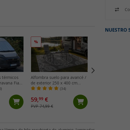
Co
NUESTRO S
%
%
s térmicos
Alfombra suelo para avancé /
Berger Alfombra
ravana Fiat
de exterior 250 x 400 cm
GrisNaturaleza 2
a partir de
GreyOrnament Berger
0)
(34)
(24)
tir de 2014)
59,
€
64,
€
99
99
PVP 74,99 €
PVP 74,99 €