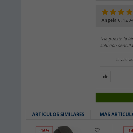
Angela C.
12.0
"He puesto la lá
solución sencill
La valora
ARTÍCULOS SIMILARES
MÁS ARTÍCUL
-16%
-1