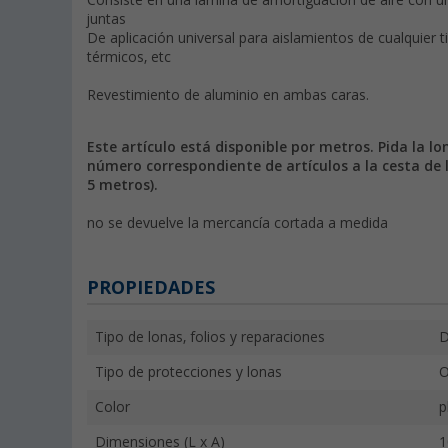
Consiste en una lámina de amortiguación de aire con un
juntas
De aplicación universal para aislamientos de cualquier ti
térmicos, etc
Revestimiento de aluminio en ambas caras.
Este artículo está disponible por metros. Pida la l
número correspondiente de artículos a la cesta de l
5 metros).
no se devuelve la mercancía cortada a medida
PROPIEDADES
Tipo de lonas, folios y reparaciones
D
Tipo de protecciones y lonas
O
Color
p
Dimensiones (L x A)
1