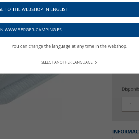
19,
E TO THE WEBSHOP IN ENGLISH
13,
€ / 
33
Precios con 
ON WWW.BERGER-CAMPING.ES
Recibe 
You can change the language at any time in the webshop.
SELECT ANOTHER LANGUAGE
Disponib
1
INFORMAC