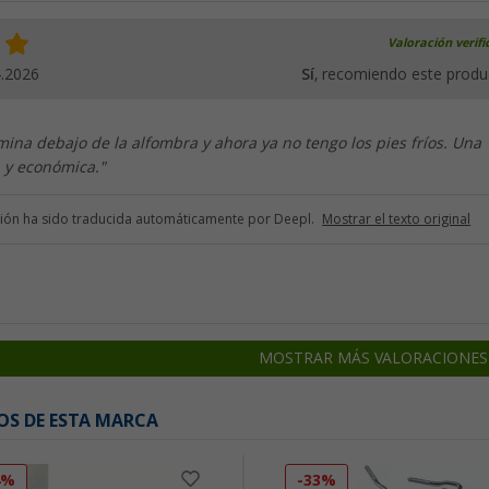
Valoración verif
4.2026
Sí
, recomiendo este produ
mina debajo de la alfombra y ahora ya no tengo los pies fríos. Una
a y económica."
ción ha sido traducida automáticamente por Deepl.
Mostrar el texto original
MOSTRAR MÁS VALORACIONES
OS DE ESTA MARCA
4%
-33%