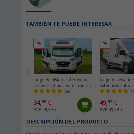
TAMBIÉN TE PUEDE INTERESAR
%
%
Juego de aislantes térmicos
Juego de aislante
interiores 3 uds. Ford Transit
exteriores autoca
(2006 - 2013) Berger
Ducato tipo 250 (
(66)
(1
2006) / 290 (a par
34,
€
49,
€
99
99
Berger
PVP 59,99 €
PVP 89,99 €
DESCRIPCIÓN DEL PRODUCTO