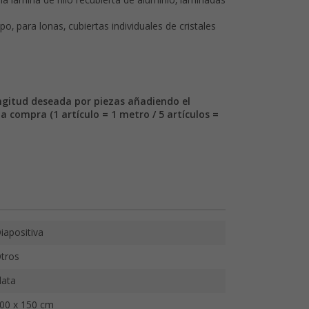
a lámina de hilo recubierta de aluminio, laminadas
po, para lonas, cubiertas individuales de cristales
ongitud deseada por piezas añadiendo el
a compra (1 artículo = 1 metro / 5 artículos =
iapositiva
tros
lata
00 x 150 cm