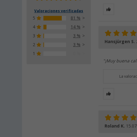
Valoraciones verificadas
5
81 %
4
14 %
3
3 %
Hansjürgen S.
2
3 %
1
0 %
"¡Muy buena cal
La valora
Roland K.
15.07