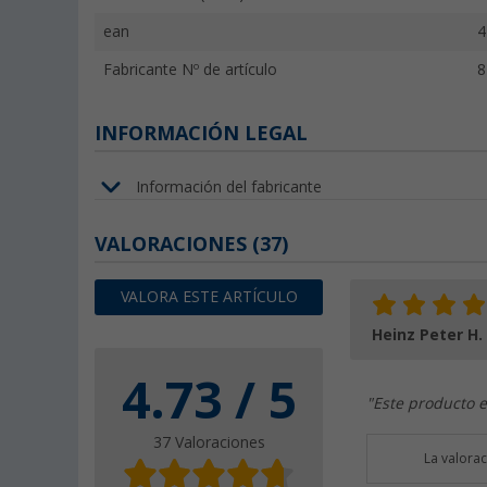
ean
4
Fabricante Nº de artículo
8
INFORMACIÓN LEGAL
Información del fabricante
VALORACIONES
(37)
VALORA ESTE ARTÍCULO
Heinz Peter H.
4.73 / 5
"Este producto e
37 Valoraciones
La valora