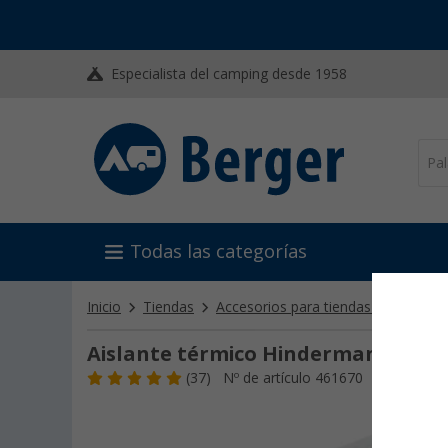
Especialista del camping desde 1958
Todas las categorías
Inicio
Tiendas
Accesorios para tiendas de campañ
Aislante térmico Hindermann
(37)
Nº de artículo 461670