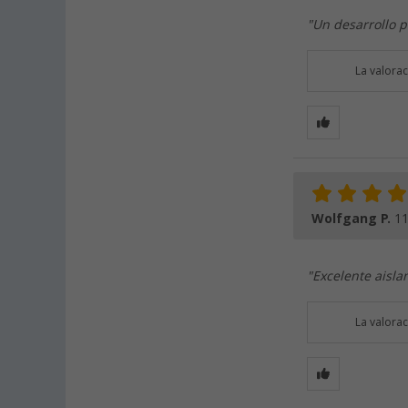
"Un desarrollo p
La valora
Wolfgang P.
11
"Excelente aislam
La valora