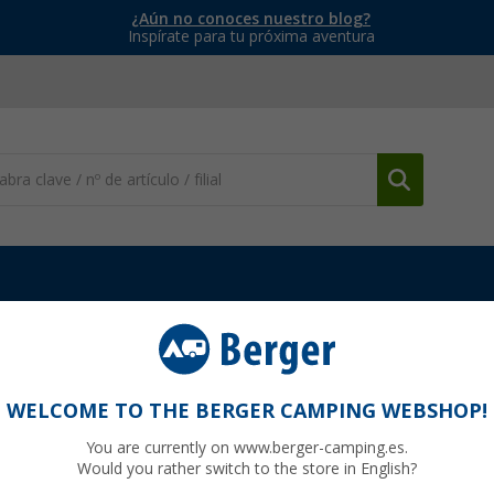
¿Aún no conoces nuestro blog?
Inspírate para tu próxima aventura
a
Reparación de tiendas
Aislante térmico Hindermann
WELCOME TO THE BERGER CAMPING WEBSHOP!
You are currently on www.berger-camping.es.
Would you rather switch to the store in English?
9