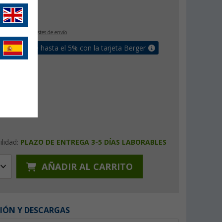
€
m²
IVA incluido
+ Costes de envío
un bonus de hasta el 5% con la tarjeta Berger
ilidad:
PLAZO DE ENTREGA 3-5 DÍAS LABORABLES
AÑADIR AL CARRITO
IÓN Y DESCARGAS